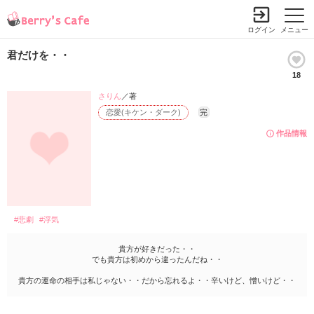
ログイン
メニュー
君だけを・・
18
さりん
／著
恋愛(キケン・ダーク)
完
作品情報
#悲劇
#浮気
貴方が好きだった・・
でも貴方は初めから違ったんだね・・
貴方の運命の相手は私じゃない・・だから忘れるよ・・辛いけど、憎いけど・・