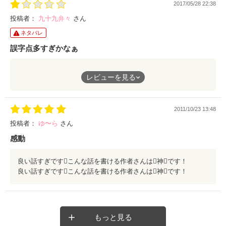
2017/05/28 22:38
けられた心は、許すとか許さないレベルでなく、傷が薄まっても
忘れることなどない。
投稿者：
九十九弁々
さん
結局、主人公の彼の優柔不断だった行動も幼馴染みの小狡い態度
ネタバレ
も、二人ともが二股で同罪。
これでもか、と避け続ける主人公、精神もボロボロになりながら
誤字点多すぎかなぁ
追いかける彼氏。。。周りから二股女と軽蔑され嫌がらせ虐めに
あいつつも主人公に謝罪を迫りつづける幼馴染み、と、その彼
いづれは→いずれは
氏。
レビューを見る
・←これいらん
ある意味、とても読み応えあります。
舞い→舞
話した→話をした
2011/10/23 13:48
おとこ→男
投稿者：
ゆ〜ら
さん
感動
良い話すぎですこんな話を書ける作者さんは神です！
良い話すぎですこんな話を書ける作者さんは神です！
もっと見る