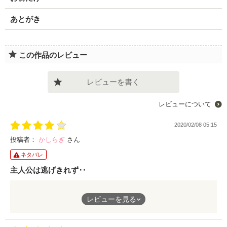
あとがき
この作品のレビュー
レビューを書く
レビューについて
2020/02/08 05:15
投稿者：
かしらぎ
さん
ネタバレ
主人公は逃げきれず‥
彼から告白されて付き合っているのに、肝心の彼はなぜか幼馴染
レビューを見る
の女の子と頻繁に二人きりでいる。不安は増すばかり。。。
主人公が長い間、彼と彼の幼馴染みを避けるさまは、見事。傷つ