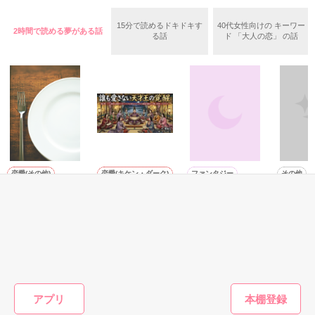
千堂　大輔　　３３歳　　サイエンスコーポレーション　東京
15分で読めるドキドキす
40代女性向けの キーワー
2時間で読める夢がある話
「俺は君より仕事を取るよ。」

本社　秘書室長

る話
ド 「大人の恋」 の話
幼馴染って、初恋って……？

  それは今も変わらない

START  2017.5.11〜2017.5.24　

副社長には内緒、spin-off 2作目です★

合わせてお楽しみ頂けると幸いです！

「心の鍵をもう一度」

恋愛(その他)
恋愛(キケン・ダーク)
ファンタジー
その他
メシマズな彼女は
誰も愛さない天才
THREEプリンセ
天神学園
「悪いけど、愛はない。」

大野小町様、素敵なレビューありがとうございます(o^^o)そし
イケメンシェフに
王の覚醒 〜俺が
ス
奇怪な面
て、ご指摘ありがとうございましたm(_ _)m修正しました！

溺愛される
新・王？ 両親が命
涙鳴／著
野田 の
懸けで守ってくれ
またたびやま銀猫
紫陽花／著
織原深雪様　素敵なレビューありがとうございます(#^^#)これ
た国なので、十人
／著
からもよろしくお願いします★

の最強の寵妃と完
    俺が仕事人間でも

璧に経営してみせ
璃稀様、素敵なレビューありがとうございます(*^^*)これから
もっと見る
ます〜
も、胸キュンなお話を書いていきたいと思います★よろしくお
アプリ
かんたん検索の条件を変える
願いします！
