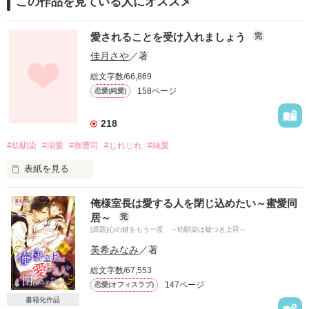
この作品を見ている人にオススメ
愛されることを受け入れましょう
完
佳月さや
／著
総文字数/66,869
158ページ
恋愛(純愛)
218
#幼馴染
#溺愛
#御曹司
#じれじれ
#純愛
表紙を見る
王子様な幼馴染は過保護なまでに私をかまう

俺様室長は愛する人を閉じ込めたい～蜜愛同
居～
完
「柚珠奈の面倒みるのなんて俺のライフワークでしょ」

[原題]心の鍵をもう一度 ～幼馴染は嘘つき上司～
でもお私はお姫様じゃないから‥‥‥

美希みなみ
／著
総文字数/67,553
147ページ
恋愛(オフィスラブ)
１０年越し、恋愛拒否症な私と溺愛策士系王子様の甘やかな攻
書籍化作品