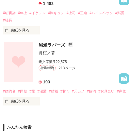
防戦

1,482
#幼馴染
#年上
#イケメン
#胸キュン
#上司
#王道
#ハイスペック
#溺愛
#社長
脇役な私でも、その手を取っていいですか？

表紙を見る
「…初めまして。片桐　塔子です。」

溺愛ラバーズ
完
何とか言葉を振り絞った。

眞桜
／著
（なんでここにいるの？）

総文字数/122,575
（今更、会いたくなかったよ……）

213ページ
恋愛(純愛)
2018.10.9  編集部オススメ作品に選ばれました
しっかりと掛けていた心の鍵が嫌な音を立てて外れる気がし
た。

193
作品を読む
#婚約者
#同棲
#愛
#溺愛
#結婚
#甘々
#元カノ
#解消
#お見合い
#家族
「初めまして。千堂　大輔です」

表紙を見る
その彼は、何事もないような顔をして優しい微笑みを湛えた。

  今まで仕事優先だった

片桐　塔子　　２８歳　　サイエンスコーポレーション　東京
かんたん検索
本社　海外事業部　主任
