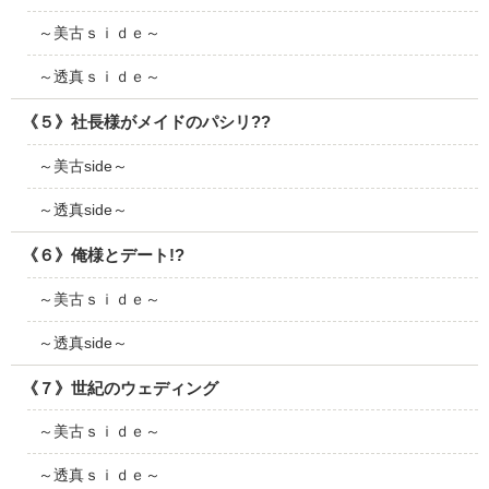
～美古ｓｉｄｅ～
～透真ｓｉｄｅ～
《５》社長様がメイドのパシリ??
～美古side～
～透真side～
《６》俺様とデート!?
～美古ｓｉｄｅ～
～透真side～
《７》世紀のウェディング
～美古ｓｉｄｅ～
～透真ｓｉｄｅ～