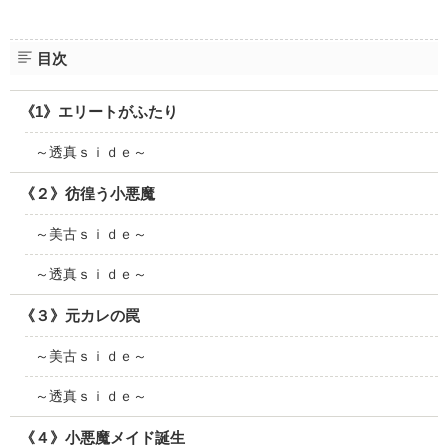
目次
《1》エリートがふたり
～透真ｓｉｄｅ～
《２》彷徨う小悪魔
～美古ｓｉｄｅ～
～透真ｓｉｄｅ～
《３》元カレの罠
～美古ｓｉｄｅ～
～透真ｓｉｄｅ～
《４》小悪魔メイド誕生