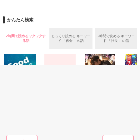
潰れそうな和菓子店の看板娘の私が

『人間を顔で判断するなよ』

「こ、これ婚姻届じゃないですか！？　……気はたしかです
大手洋菓子メーカーの御曹司から、突然のプロポーズ。

か？」

かんたん検索
『その顔で言うとやっかまれますよ』

「政略結婚だと思っていただければ」

■■□―――――――――――――――□■■

2017.2.4　公開開始

2時間で読めるワクワクす
じっくり読める キーワー
2時間で読める キーワー
「お前こそ、なに言ってるんだ？　見合いしたんだ。当り前の
愛はないと宣言されたも同然の結婚なのに

2017.2.21　完結

る話
ド 「再会」 の話
ド 「社長」 の話
ことだろう？」

赤ちゃんを授かり、つわりで苦しむ私に

どうしてこんなに優しくするの？

2017.2.22　小話公開
　鋭い視線が私を射抜く。

「お前とこの子を、俺に守らせてくれ」

　……どうして、こうなるんですか？

作品を読む
仕事人間だったはずの彼が

2016.6.3公開

まさかの溺愛宣言!?

2016.9.9完結

P164・P165の内容が重複いたしておりましたので削除いたし
ました。

恋愛(オフィスラブ)
恋愛(その他)
恋愛(オフィスラブ)
恋愛(純愛)
ご連絡いただき、ありがとうございます！　
Good day ! 6
先生と生徒の恋
あなたの記憶が寝
離縁する
作品を読む
愛！？
てる間に～鉄壁の
が、極上
葉月まい／著
貴公子は艶麗の女
お見合い
三山きのこ／著
帝を甘やかしたい
さない
珠雪／著
佐倉伊織
作品を読む
～