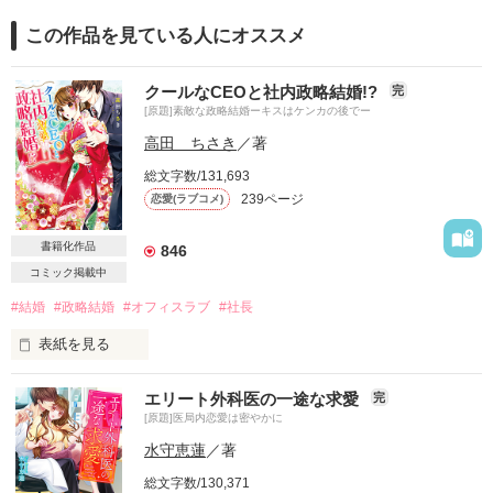
この作品を見ている人にオススメ
クールなCEOと社内政略結婚!?
完
[原題]素敵な政略結婚ーキスはケンカの後でー
高田 ちさき
／著
総文字数/131,693
239ページ
恋愛(ラブコメ)
書籍化作品
846
コミック掲載中
#結婚
#政略結婚
#オフィスラブ
#社長
表紙を見る
書籍化に伴い　2017年2月10日 試し読みにしました。

エリート外科医の一途な求愛
完
読んで頂いたたくさんの方、ありがとうございました！

[原題]医局内恋愛は密やかに
水守恵蓮
／著
旧題　素敵な政略結婚―キスはケンカの後で―

総文字数/130,371