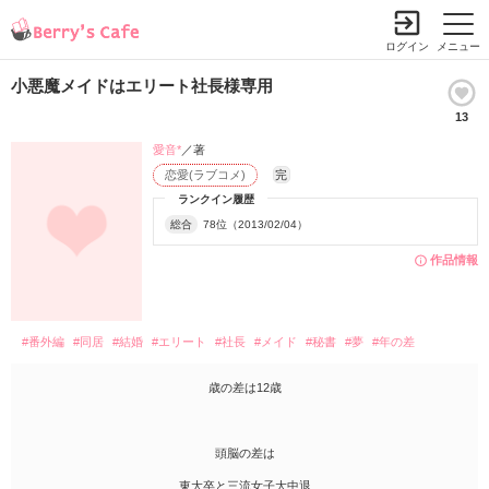
ログイン
メニュー
小悪魔メイドはエリート社長様専用
13
愛音*
／著
恋愛(ラブコメ)
完
ランクイン履歴
総合
78位（2013/02/04）
作品情報
#番外編
#同居
#結婚
#エリート
#社長
#メイド
#秘書
#夢
#年の差
歳の差は12歳
頭脳の差は
東大卒と三流女子大中退