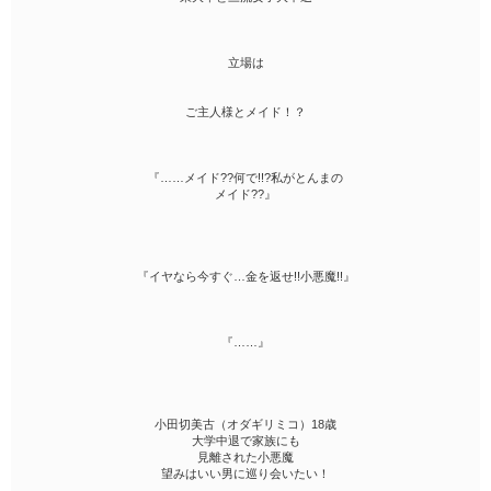
立場は
ご主人様とメイド！？
『……メイド??何で!!?私がとんまの
メイド??』
『イヤなら今すぐ…金を返せ!!小悪魔!!』
『……』
小田切美古（オダギリミコ）18歳
大学中退で家族にも
見離された小悪魔
望みはいい男に巡り会いたい！