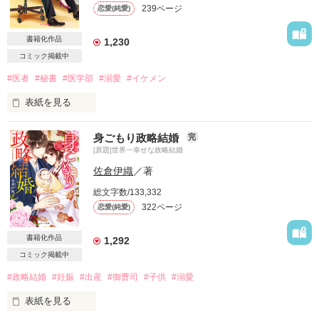
239ページ
恋愛(純愛)
突然の旦那様

書籍化作品
1,230
コミック掲載中
突然のキス

#医者
#秘書
#医学部
#溺愛
#イケメン
そして突然の……！？

表紙を見る
国立大学医学部　心臓外科医局

身ごもり政略結婚
完
＊＊＊＊＊＊＊＊＊＊

[原題]世界一幸せな政略結婚
イケメンにトラウマありの美人医療秘書

×

佐倉伊織
／著
株式会社　アナスタシア　新人デザイナー

手術の腕前は超一流　イケメン心臓外科医

総文字数/133,332
■■□―――――――――――――――□■■

　宗次あさ美（27）

322ページ
恋愛(純愛)
『君、いつもつれないね。

俺の何がそんなに嫌い？』

×

書籍化作品
1,292
『イケメンだから。それだけです』

株式会社　アナスタシア　社長

コミック掲載中
#政略結婚
#妊娠
#出産
#御曹司
#子供
#溺愛
　浮田孝文（33）

イケメンは何をしても許される

表紙を見る
勘違いで思い上がる男はお断りです

＊＊＊＊＊＊＊＊＊＊
