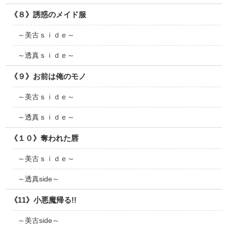
《８》誘惑のメイド服
～美古ｓｉｄｅ～
～透真ｓｉｄｅ～
《９》お前は俺のモノ
～美古ｓｉｄｅ～
～透真ｓｉｄｅ～
《１０》奪われた唇
～美古ｓｉｄｅ～
～透真side～
《11》小悪魔帰る!!
～美古side～