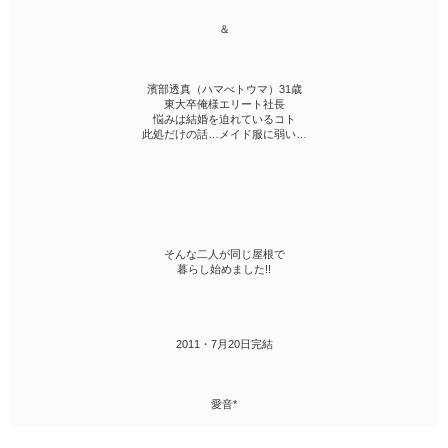
＆
濱部透真（ハマべトウマ）31歳
東大卒俺様エリート社長
悩みは結婚を迫れているコト
此処だけの話…メイド服に弱い…
そんな二人が同じ屋根で
暮らし始めました!!
2011・7月20日完結
愛音*