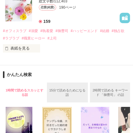
そんなある日、哲平は美桜がストーカー被害に

総文字数/112,403
なんと彼の正体は、とある財閥御曹司にも関わらず、一族を離
遭っていることを知る。

190ページ
恋愛(純愛)
れて起業した新進気鋭の実業家、社内でも冷徹だと評判な社長
美桜を守るため、哲平は同居を提案してきて――。

――御影恭司その人だったのだ――！

　なぜか恭司から飼い猫の世話係を命じられた美桜は、猫の世
159
話を口実にしばしば呼び出された上、二人はいわゆる身体だけ
夏木美桜(なつきみお)

#オフィスラブ
#溺愛
#執着愛
#御曹司
#ハッピーエンド
#結婚
#独占欲
✕

#ラブラブ
#職業ヒーロー
#上司
鳴海哲平 (なるみてっぺい)

表紙を見る
作品を読む
止まっていたはずの二人の時間が、再び動き出す。

舞川雛子（26）は大手お菓子メーカー、三日月製菓コーポレー
再会から始まる、溺愛ラブ。

ションの企画戦略室で働いている。

また雛子には2年前から付き合いはじめ、半年前から同棲を始
2026.6.5～2026.7.25

かんたん検索
めた、同期で恋人の石垣守（26）がいるのだが、後輩の姫原由
羅（24）との浮気が発覚した上、いつのまにか元カノにされて
いた。

1時間で読めるスカッとす
15分で読めるためになる
2時間で読める キーワー
守と由羅から『便利屋雛子』と馬鹿にされ、一人こっそり泣い
る話
話
ド 「御曹司」 の話
＊以前、公開していた話の改稿版です＊

ていた雛子に、企画戦略室の上司である雪瀬鷹哉（29）が
『──俺と結婚してくれないか』といきなりプロポーズをしてき
た上、同居まで提案してきて──？

鷹哉『宜しくな、俺の雛子』🦅

雛子『俺の……ひぃ、雛子？！！！』🐥
