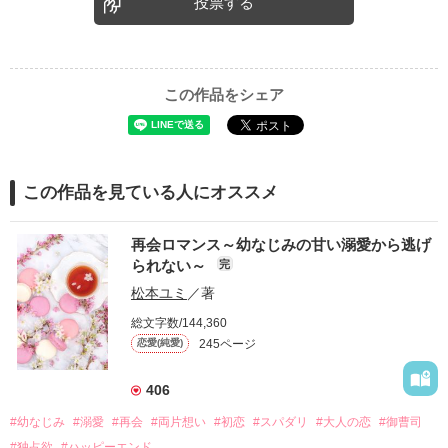
投票する
この作品をシェア
この作品を見ている人にオススメ
再会ロマンス～幼なじみの甘い溺愛から逃げ
られない～
完
松本ユミ
／著
総文字数/144,360
245ページ
恋愛(純愛)
406
#幼なじみ
#溺愛
#再会
#両片想い
#初恋
#スパダリ
#大人の恋
#御曹司
#独占欲
#ハッピーエンド