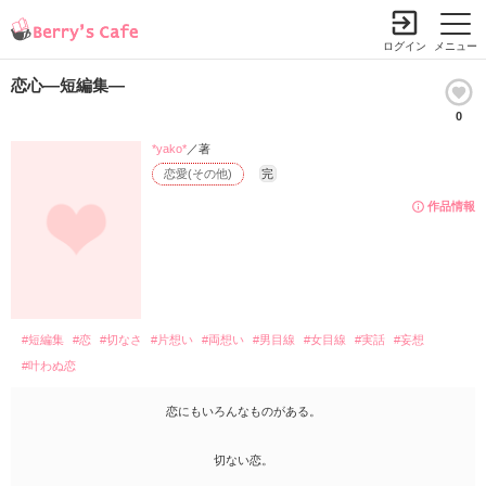
ログイン
メニュー
恋心―短編集―
0
*yako*
／著
恋愛(その他)
完
作品情報
#短編集
#恋
#切なさ
#片想い
#両想い
#男目線
#女目線
#実話
#妄想
#叶わぬ恋
恋にもいろんなものがある。
切ない恋。