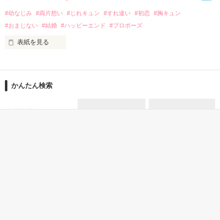
#幼なじみ
#両片想い
#じれキュン
#すれ違い
#初恋
#胸キュン
｢あんたなんか産まなきゃ良かった｣

『産まれてきてくれてありがとう』

#おまじない
#結婚
#ハッピーエンド
#プロポーズ
表紙を見る
｢あんたさえ居なければ·····｣

『ねぇ、恋カレーって知ってる？』

『──が居てくれたから俺たちは·····』

──『ん？　恋カレー？』

かんたん検索
『うん。恋カレーを100回たべたら、好きな人が自分のこと好
きになっちゃうんだって』

両親から虐待を受け感情を知らない女の子と

2時間で読めるスカッとす
30代女性向けの感動する
20代女性向けの キーワー
る話
話
ド 「溺愛」 の話
これは好きなアイツに好きだよって言えない、臆病な私の初恋
その女の子に感情を教える極道達との物語。

と恋のおまじないの話。

泣き方も、笑い方も、助けの求め方も、何も知らなかった。

※表紙はフリー素材です。コンテスト用に既存作を改稿しまし
でもみんなが教えてくれた。

た。
恋愛(純愛)
恋愛(キケン・ダーク)
恋愛(純愛)
ファンタ