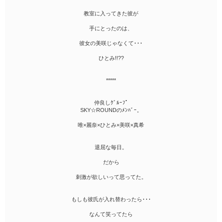
教室に入ってきた彼が
手にとったのは、
彼女の美咲じゃなくて･･･
ひとみ!!??
*****
仲良しｸﾞﾙｰﾌﾟ
SKY☆ROUNDのﾒﾝﾊﾞｰ。
唯×麗奈×ひとみ×美咲×真希
退屈な毎日。
だから
刺激が欲しいって思ってた。
もしも彼氏が入れ替わったら･･･
なんて笑ってたら