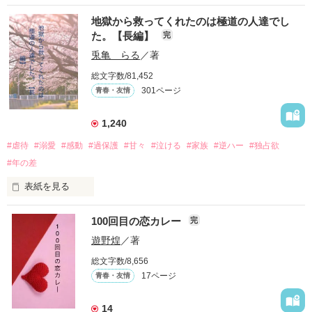
推しは画面の向こうにいるはずだったのに、仕事先で毎日会っ
地獄から救ってくれたのは極道の人達でし
ています。

た。【長編】
完
不器用でも努力を諦めない赤。

兎亀 らる
／著
無口で頼れる黒。

総文字数/81,452
天才肌で笑顔が眩しい白。

301ページ
青春・友情
三人の姿に勇気をもらい、「私も一歩踏み出してみたい」と思
えるようになった。

1,240
#虐待
#溺愛
#感動
#過保護
#甘々
#泣ける
#家族
#逆ハー
#独占欲
#年の差
　　　恋、友情、夢、そして成長。

　　　　笑って、ときどき泣ける。

表紙を見る
　　　　　　〜青春群像劇〜

100回目の恋カレー
完
｢全部あんたのせいよ｣

『──のせいじゃないよ』

遊野煌
／著
総文字数/8,656
17ページ
青春・友情
｢なんであんたが生きてんのよ｣

作品を読む
『生きていてくれてありがとう』

14