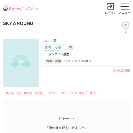
ログイン
メニュー
SKY☆ROUND
0
haa．
／著
青春・友情
完
ランクイン履歴
青春・友情
15位（2011/10/03）
作品情報
#友情
#恋
#青春
#仲良し
#ﾁｪﾝｼﾞ
#ピンク13
#彼氏
#ｺﾒﾃﾞｨ
ｶﾞﾗｯー･･･
『俺の彼女迎えに来ました』