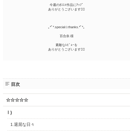
今週のｵｽｽﾒ作品にｱｯﾌﾟ
ありがとうございます
｡*ﾟ*.special☆thanks.*ﾟ*｡
百合奈.様
素敵なﾚﾋﾞｭｰを
ありがとうございます
目次
☆☆☆☆☆
Ⅰ)
1.退屈な日々