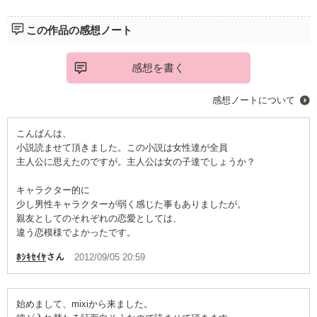
ｰｰｰｰｰｰｰｰｰｰｰｰｰｰｰｰｰｰｰｰｰｰｰｰｰｰｰ
この作品の感想ノート
恋も友情も大事。
感想を書く
そんな思いが交差するなか、退屈な毎日を何とかしたい！
感想ノートについて
そんな遊び心が現実になってしまったら？
こんばんは、
小説読ませて頂きました。この小説は女性達が全員
主人公に思えたのですが。主人公は女の子達でしょうか？
必ず皆が通過するはずの甘酸っぱくて、少しほろ苦い青春。
キャラクター的に
少し男性キャラクターが弱く感じた事もありましたが。
親友としてのそれぞれの恋愛としては、
その１ページを覗いてみませんか？
違う恋模様でよかったです。
ﾎｼｷｾｲﾔ
さん
2012/09/05 20:59
始めまして、mixiから来ました。