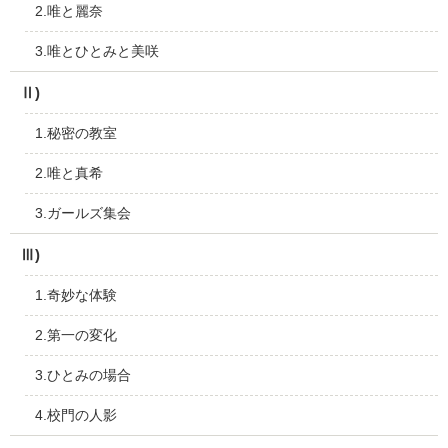
2.唯と麗奈
3.唯とひとみと美咲
Ⅱ)
1.秘密の教室
2.唯と真希
3.ガールズ集会
Ⅲ)
1.奇妙な体験
2.第一の変化
3.ひとみの場合
4.校門の人影