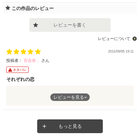
この作品のレビュー
レビューを書く
レビューについて
2011/09/05 19:11
投稿者：
百合奈．
さん
ネタバレ
それぞれの恋
唯のように不器用な恋
レビューを見る
麗奈のように忘れられない恋
真希やひとみのように一途で叶わない恋
もっと見る
美咲のように罪悪感を感じてしまうような恋