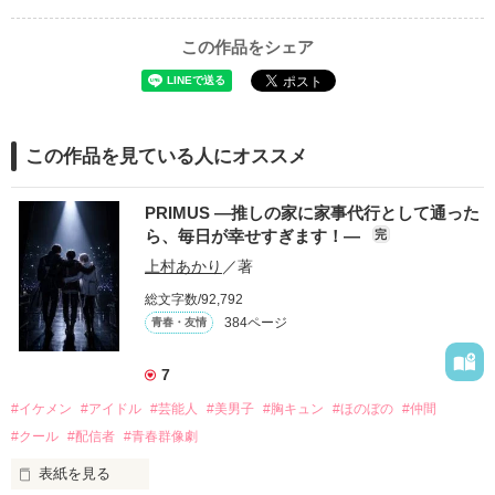
この作品をシェア
この作品を見ている人にオススメ
PRIMUS ―推しの家に家事代行として通った
ら、毎日が幸せすぎます！―
完
上村あかり
／著
総文字数/92,792
384ページ
青春・友情
7
#イケメン
#アイドル
#芸能人
#美男子
#胸キュン
#ほのぼの
#仲間
#クール
#配信者
#青春群像劇
表紙を見る