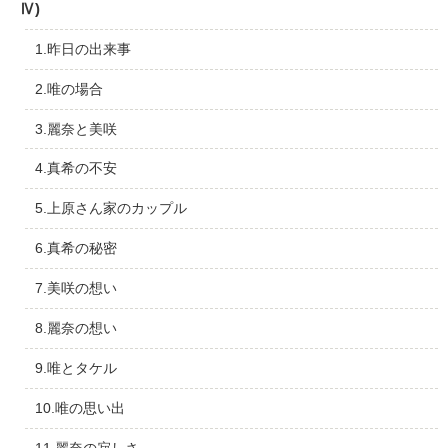
Ⅳ)
1.昨日の出来事
2.唯の場合
3.麗奈と美咲
4.真希の不安
5.上原さん家のカップル
6.真希の秘密
7.美咲の想い
8.麗奈の想い
9.唯とタケル
10.唯の思い出