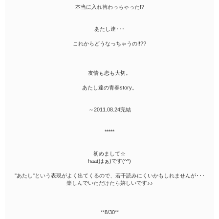
本当に入れ替わっちゃった!?
あたし達･･･
これからどうなっちゃうの!!??
友情も恋も大切。
あたし達の青春story。
～2011.08.24完結
*****
初めまして☆
haa(はぁ)です(^^)
"あたし"という表現がよく出てくるので、若干読みにくいかもしれませんが･･･
楽しんでいただけたら嬉しいです♪♪
**8/30**