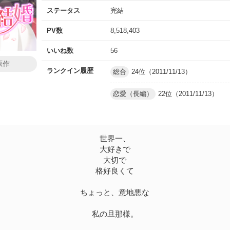
ステータス
完結
PV数
8,518,403
いいね数
56
原作
ランクイン履歴
総合
24位（2011/11/13）
恋愛（長編）
22位（2011/11/13）
世界一、
大好きで
大切で
格好良くて
ちょっと、意地悪な
私の旦那様。