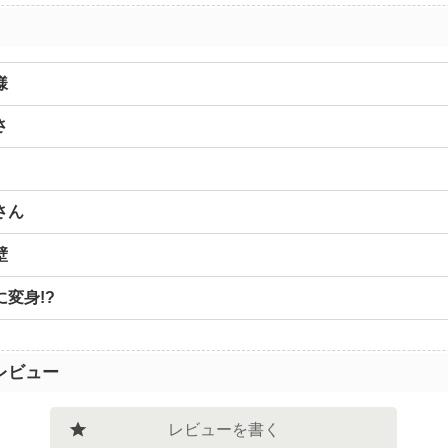
様
さ
さん
壁
変身!?
レビュー
レビューを書く