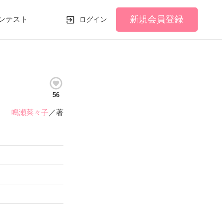
新規会員登録
ンテスト
ログイン
56
鳴瀬菜々子
／著
》