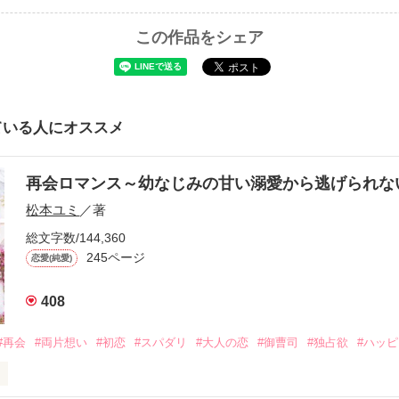
この作品をシェア
ている人にオススメ
再会ロマンス～幼なじみの甘い溺愛から逃げられ
松本ユミ
／著
総文字数/144,360
245ページ
恋愛(純愛)
408
#再会
#両片想い
#初恋
#スパダリ
#大人の恋
#御曹司
#独占欲
#ハッ