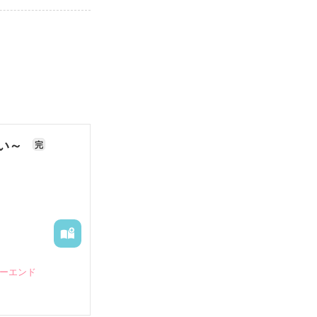
ない～
完
ピーエンド