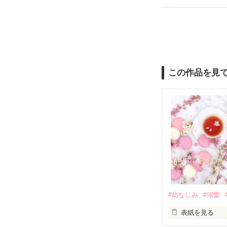
この作品を見
#幼なじみ
#溺愛
表紙を見る