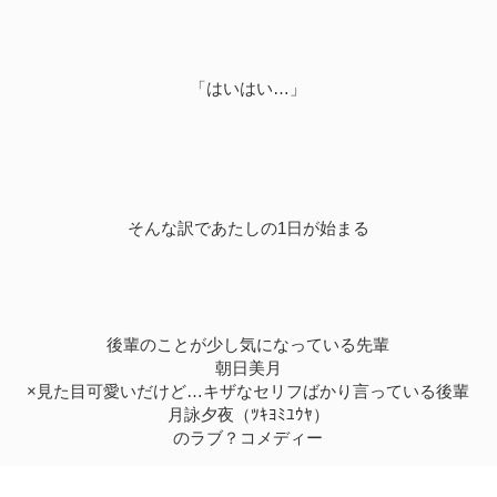
「はいはい…」
そんな訳であたしの1日が始まる
後輩のことが少し気になっている先輩
朝日美月
×見た目可愛いだけど…キザなセリフばかり言っている後輩
月詠夕夜（ﾂｷﾖﾐﾕｳﾔ）
のラブ？コメディー