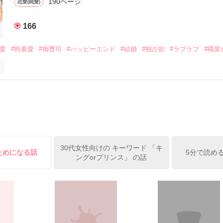
190ページ
恋愛(純愛)
みお)

166
作品を読む
みてっぺい)

溺愛
#執着愛
#御曹司
#ハッピーエンド
#結婚
#独占欲
#ラブラブ
#職業
ずの二人の時間が、再び動き出す。

、溺愛ラブ。

）は大手お菓子メーカー、三日月製菓コーポレーションの企画戦略室で働
7.25

年前から付き合いはじめ、半年前から同棲を始めた、同期で恋人の石垣守
姫原由羅（24）との浮気が発覚した上、いつのまにか元カノにされてい
便利屋雛子』と馬鹿にされ、一人こっそり泣いていた雛子に、企画戦略
）が『──俺と結婚してくれないか』といきなりプロポーズをしてきた上
ていた話の改稿版です＊

30代女性向けの キーワード 「キ
俺の雛子』🦅

ためになる話
5分で読め
ングorプリンス」 の話
ひぃ、雛子？！！！』🐥

上司が見せる素顔は、なぜか想像以上に甘くて……🐥💓🦅

作品を読む
用の画像も全てフリー素材です。

.6.3〜7.20完結です。　
