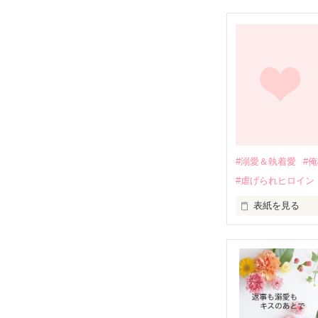
幼なじみの哲平
しかし、ある出
関係修復もでき
引っ越すことに
それから約十二
過去の傷から、
運命のような再
#溺愛＆執着愛
#
そして、ひょん
#虐げられヒロイン
酔った勢いで一
表紙を見る
さらに、美桜が
『責任をとる、
　おかしな噂を
戸惑う美桜とは
ろ、日本人美青
甘やかしてくる。
　帰国後、美桜
も関わらず、一
そんなある日、
人だったのだ―
遭っていること
　なぜか恭司か
美桜を守るため