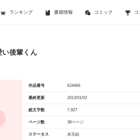
ランキング
書籍情報
コミック
コ
愛い後輩くん
作品番号
624466
最終更新
2013/01/02
総文字数
7,927
ページ数
38ページ
ステータス
未完結