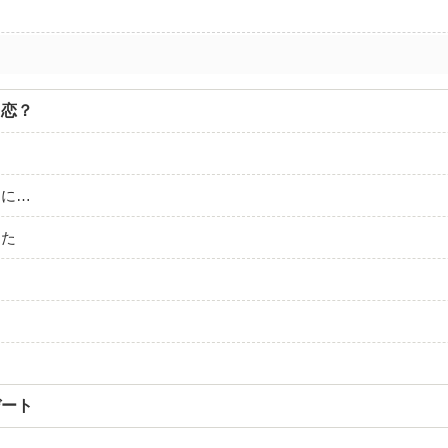
…恋？
りに…
てた
デート