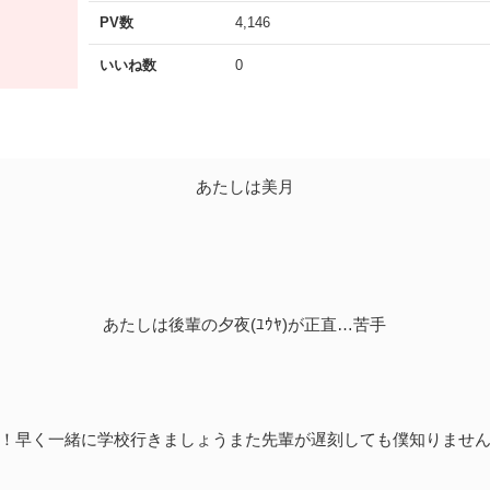
PV数
4,146
いいね数
0
あたしは美月
あたしは後輩の夕夜(ﾕｳﾔ)が正直…苦手
！早く一緒に学校行きましょうまた先輩が遅刻しても僕知りませ