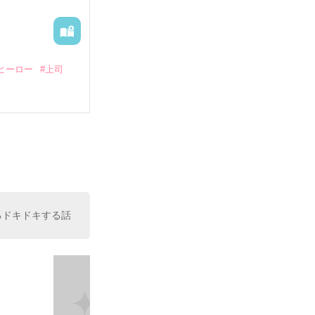
ヒーロー
#上司
いている。

（26）がいる
た。

室の上司である
、同居まで提案
るドキドキする話