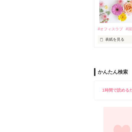
夏木美桜(なつき
✕

鳴海哲平 (なる
#オフィスラブ
#
止まっていたは
表紙を見る
再会から始まる
舞川雛子（26
2026.6.5～2026.
また雛子には2
のだが、後輩の
守と由羅から『
かんたん検索
雪瀬鷹哉（29
＊以前、公開し
してきて──？

鷹哉『宜しくな、
1時間で読める
雛子『俺の……
シゴデキで冷徹な
※表紙も作中使
※執筆期間2026