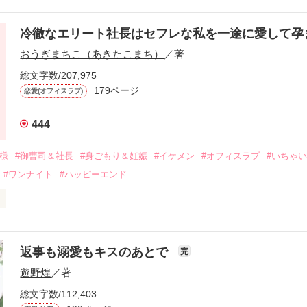
冷徹なエリート社長はセフレな私を一途に愛して孕
に淡い恋心を抱いていた美桜。

おうぎまちこ（あきたこまち）
／著
来事をきっかけに二人の関係は壊れてしまう。

ないまま、美桜は両親の離婚によって

総文字数/207,975
なり、哲平とも離れ離れになった。

179ページ
恋愛(オフィスラブ)
年後。

444
二度と会いたくないと思っていた哲平に

会を果たす。

俺様
#御曹司＆社長
#身ごもり＆妊娠
#イケメン
#オフィスラブ
#いちゃ
なことから

#ワンナイト
#ハッピーエンド
夜を共にしてしまった。

初めてだと知った哲平は

結婚しよう』と真っ直ぐに告げてきた。

流されて前の職場でうまくいかなかった梅田美桜は、海外で傷心旅行を
裏腹に、好きという気持ちを隠すことなく

年と出会い、酒の勢いもあり一夜限りの関係となる。



は新しい職場でワンナイトした美青年と再会。なんと彼の正体は、とあ
返事も溺愛もキスのあとで
完
族を離れて起業した新進気鋭の実業家、社内でも冷徹だと評判な社長―
哲平は美桜がストーカー被害に

遊野煌
／著
―！

を知る。

ら飼い猫の世話係を命じられた美桜は、猫の世話を口実にしばしば呼び
、哲平は同居を提案してきて――。

総文字数/112,403