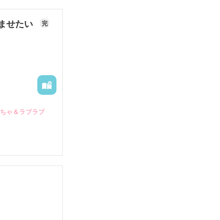
ませたい
完
いちゃ＆ラブラブ
していたとこ
る財閥御曹司に
―御影恭司その
出された上、二