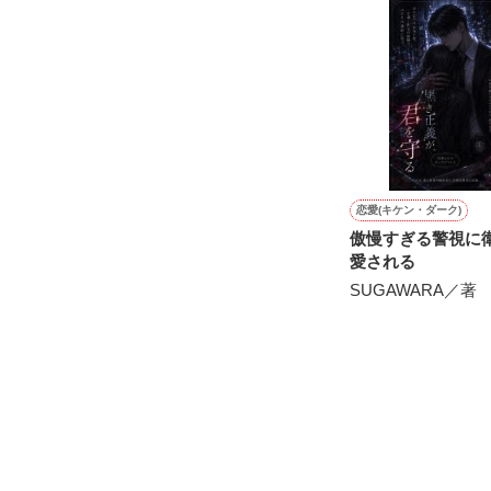
ギル・レイヴン
サラサラとした
甘い言葉をささ
あまりにも整っ
社交界で圧倒的
表では甘いマス
┈┈┈┈┈┈┈ 
空から降ってき
悪魔の近衛騎士
恋愛(キケン・ダーク)
国王命令での婚
リアム・ロドリ
傲慢すぎる警視に
愛される
とある事情で絶
×

そうだ！男装執
SUGAWARA／著
【修行してきま
騎士団員の男爵
謎のリリィらし
テレシア・マー
┈┈┈┈┈┈┈ 
だけど……配属
「その瞳の色…
「！！！」
