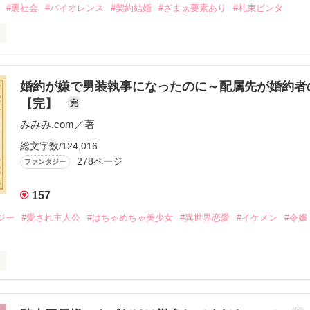
#裏社会
#バイオレンス
#契約結婚
#ざまぁ要素あり
#札束ビンタ
呼ばれた父は事業で失敗ばかり。

生活を送るオリヴィア・ディルムーンは、母が倒れたことをきっかけに
出した。

婚約が嫌で男装執事になったのに～配属先が婚約者
の店主は札束でビンタしてくる謎の男。

【完】
完
雇われたと思いきや……契約結婚だった！？

みみみ.com
／著
ロベールは仮面をつけており、謎が多いが幸せな結婚生活を満喫中。

を慕うアリスに一方的に敵視され、嫌がらせを受けるもオリヴィアには効
総文字数/124,016
278ページ
ファンタジー
る初夜騒動に危険ばかりの血まみれ新婚生活。

はオリヴィアを気にかけるように……？

157
ければ、俺の言うことに従え」

で！」

ジー
#愛され主人公
#はちゃめちゃ美少女
#異世界恋愛
#イケメン
#令嬢
結婚生活は最高……？

爵と天然怪力令嬢の溺愛バイオレンスラブコメディです。

金はお札にさせてください。

ヨム、アルファポリス掲載中
メ×ハッピーファンタジー／
