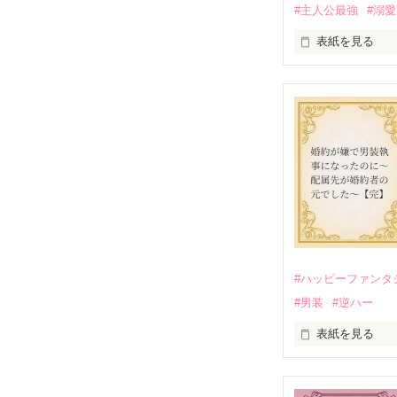
#主人公最強
#溺愛
表紙を見る
かつては英雄と
そのせいで極貧
うと屋敷を飛び
娼館（たぶん）
金と引き換えに
裏社会を牛耳る
そこでロベール
勘違いから始ま
次第にロベール
「この金が欲し
「──はい、喜ん
#ハッピーファンタ
出会いは最悪、
#男装
#逆ハー
愛を知らない公
表紙を見る
＊この世界のお
＊なろう、カク
＼異世界ラブコ