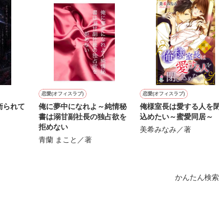
公爵

綺麗な黒髪に綺麗な青色の瞳

やく近衛騎士団長に翻弄されるテレシアの恋物語が始まる——

た顔は女性たちを引き寄せる

人気を誇っていた

クを被る彼の裏は……

❁ ❁ ❁ ┈┈┈┈┈┈┈┈

たリリィに恋したギルは

団長

恋愛(オフィスラブ)
恋愛(オフィスラブ)
約を申し込む

エス

衛られて
俺に夢中になれよ～純情秘
俺様室長は愛する人を
書は溺甘副社長の独占欲を
込めたい～蜜愛同居～
対婚約したくないリリィは

事として生きていこう！

拒めない
美希みなみ／著
す。私は元気です。】

令嬢

青蘭 まこと／著
い手紙を残して逃亡

フィス

❁ ❁ ❁ ┈┈┈┈┈┈┈┈

されたのはレイヴン公爵家だった

かんたん検索
…」

作品を読む