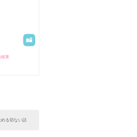
約破棄
読める切ない話
い」
