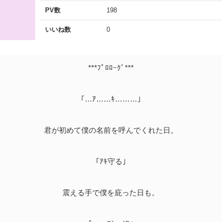
PV数
198
いいね数
0
***ﾌﾟﾛﾛｰｸﾞ***
｢…ｱ……ｷ………｣
君が初めて僕の名前を呼んでくれた日。
｢ｱｷ守る｣
震える手で僕を庇った日も。