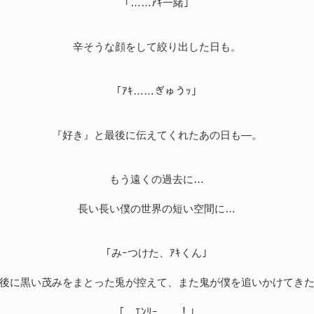
｢……ｱｷ一緒｣
辛そうな顔をして絞り出した日も。
｢ｱｷ……ぎゅうｯ｣
『好き』と最後に伝えてくれたあの日も―。
もう遠くの過去に…
長い長い僕の世界の短い空間に…
｢みｰつけた、ｱｷくん｣
後に黒い茂みをまとった兎が控えて、また鬼が僕を追いかけてき
｢…ｴﾝﾘｰ……！｣