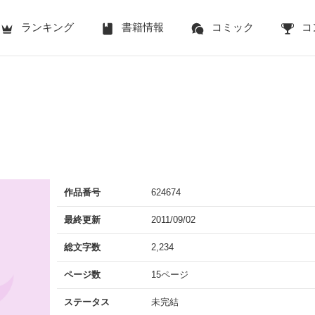
ランキング
書籍情報
コミック
コ
作品番号
624674
最終更新
2011/09/02
総文字数
2,234
ページ数
15ページ
ステータス
未完結