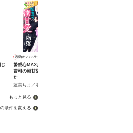
恋愛(オフィスラブ)
恋愛(純愛)
恋愛(オフィスラブ)
ファンタジー
閉じ
警戒心MAXだったのに、御
シンデレラ・ウェディング
オフィスラブは突然に〜鬼
妾の子として蔑
曹司の溺甘愛に陥落しまし
部長は溺愛中〜
の果てには殺人
秋元ちなみ／著
た
る隣国の国王陛
せいとも／著
ぎ物として贈ら
蓮美ちま／著
楠ノ木雫／著
ど……どうして
いるのだろう…
もっと見る
の条件を変える