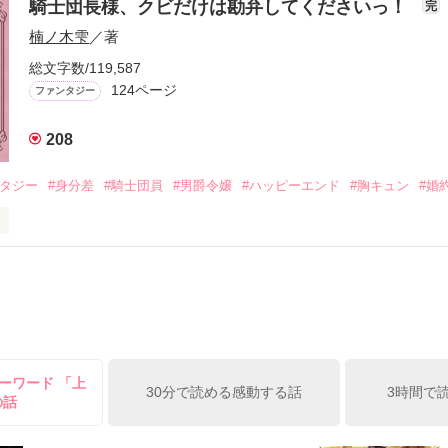
騎士団長様、クビだけは勘弁してくださいっ！
完
楠ノ木雫
／著
おお〜い！！！！」

作品を読む
総文字数/119,587
爵令嬢の先にいたのは

124ページ
ファンタジー
爵様の頭上でした

ぇぇえ！！！！！」

208
ンタジー
#身分差
#騎士団員
#男爵令嬢
#ハッピーエンド
#胸キュン
#婚
会いを果たした二人

自分の隣に知らない男が眠っていた。

タ侯爵令嬢

ていて置いていったが……

淡いピンクの髪に澄んだ水色の瞳

に遭遇、彼はあの近衛騎士団長だと判明した。

い肌と華奢の手足

ーワード 「上
可愛いらしい見た目とは裏腹に

30分で読める感動する話
3時間で
の話
由でお気楽なお転婆令嬢

、何でもしますのでクビだけは……」

黙ってはおいてやろう。だが、何でもするという言葉は言わないほうがい