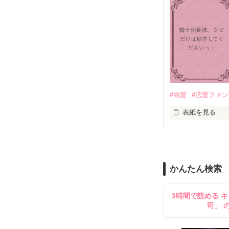
「いやっほぉぉ
バンジーした侯
甘いマスクの公
「ど、どいてぇ
「…は？」

#溺愛
#恋愛ファ
表紙を見る
そんな最悪の出
目が覚めたら、
リリィ・ロゼッ
朝の鍛錬が迫っ
かんたん検索
ふんわりとした
鍛錬後の業務中
透き通るほど白
3時間で読める キ
お人形のように
司」 
残念なほどに自
「あの、本当に
「そうだな……