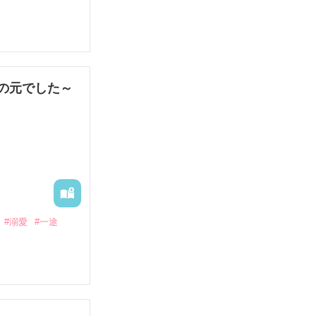
娼婦になり稼ご
の元でした～
果なし。

#溺愛
#一途