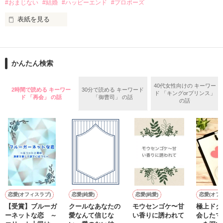
『産まれてきてくれてありがとう』

#おまじない
#結婚
#ハッピーエンド
#プロポーズ
表紙を見る
｢あんたさえ居なければ·····｣

『ねぇ、恋カレーって知ってる？』

『──が居てくれたから俺たちは·····』

──『ん？　恋カレー？』

かんたん検索
『うん。恋カレーを100回たべたら、好きな人が自分のこと好
きになっちゃうんだって』

両親から虐待を受け感情を知らない女の子と

40代女性向けの キーワー
2時間で読める キーワー
30分で読める キーワード
ド 「キングorプリンス」
ド 「再会」 の話
「御曹司」 の話
の話
これは好きなアイツに好きだよって言えない、臆病な私の初恋
その女の子に感情を教える極道達との物語。

と恋のおまじないの話。

泣き方も、笑い方も、助けの求め方も、何も知らなかった。

※表紙はフリー素材です。コンテスト用に既存作を改稿しまし
でもみんなが教えてくれた。

た。
恋愛(オフィスラブ)
恋愛(純愛)
恋愛(純愛)
恋愛(オフ
作品を読む
【受賞】ブルーガ
クールなあなたの
モウセンゴケ〜甘
極上ドク
『"愛してるよ"』

ーネットな恋 ～
愛なんて信じな
い香りに誘われて
会したマ