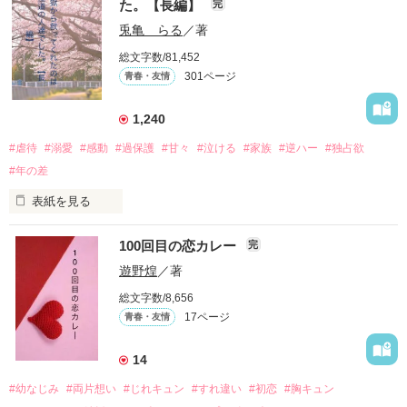
た。【長編】
完
不器用でも努力を諦めない赤。

兎亀 らる
／著
無口で頼れる黒。

総文字数/81,452
天才肌で笑顔が眩しい白。

301ページ
青春・友情
三人の姿に勇気をもらい、「私も一歩踏み出してみたい」と思
えるようになった。

1,240
#虐待
#溺愛
#感動
#過保護
#甘々
#泣ける
#家族
#逆ハー
#独占欲
#年の差
　　　恋、友情、夢、そして成長。

　　　　笑って、ときどき泣ける。

表紙を見る
　　　　　　〜青春群像劇〜

100回目の恋カレー
完
｢全部あんたのせいよ｣

『──のせいじゃないよ』

遊野煌
／著
総文字数/8,656
17ページ
青春・友情
｢なんであんたが生きてんのよ｣

作品を読む
『生きていてくれてありがとう』

14
#幼なじみ
#両片想い
#じれキュン
#すれ違い
#初恋
#胸キュン
｢あんたなんか産まなきゃ良かった｣
