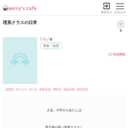
ログイン
メニュー
理系クラスの日常
0
灯留
／著
青春・友情
作品情報
#理系
#クラス
#バカ
#男友達
#野球
#放課後
#帰宅部
さあ、今年からあたしは
男子率の高い理系クラス！