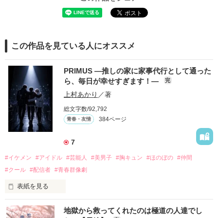
この作品を見ている人にオススメ
PRIMUS ―推しの家に家事代行として通った
ら、毎日が幸せすぎます！―
完
上村あかり
／著
総文字数/92,792
384ページ
青春・友情
7
#イケメン
#アイドル
#芸能人
#美男子
#胸キュン
#ほのぼの
#仲間
#クール
#配信者
#青春群像劇
表紙を見る
推しは画面の向こうにいるはずだったのに、仕事先で毎日会っ
地獄から救ってくれたのは極道の人達でし
ています。
