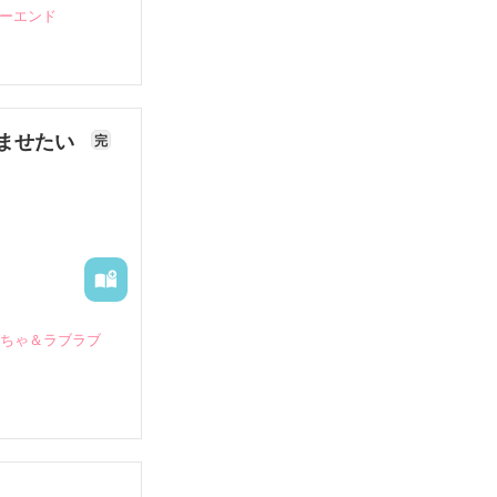
ピーエンド
ませたい
完
いちゃ＆ラブラブ
していたとこ
る財閥御曹司に