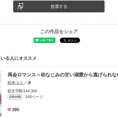
投票する
この作品をシェア
ている人にオススメ
再会ロマンス～幼なじみの甘い溺愛から逃げられ
松本ユミ
／著
総文字数/144,360
245ページ
恋愛(純愛)
395