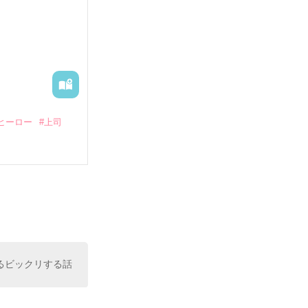
―御影恭司その
出された上、二
ヒーロー
#上司
いている。

（26）がいる
た。

室の上司である
、同居まで提案
るビックリする話