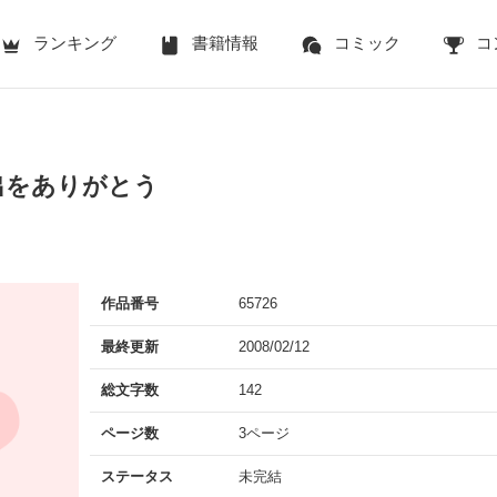
ランキング
書籍情報
コミック
コ
出をありがとう
作品番号
65726
最終更新
2008/02/12
総文字数
142
ページ数
3ページ
ステータス
未完結