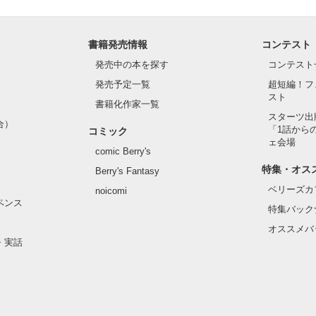
書籍発売情報
コンテスト
発売中の本を探す
コンテスト
発売予定一覧
超短編！フ
スト
書籍化作家一覧
スターツ出
合）
「1話から
コミック
ェ会場
comic Berry's
特集・オス
Berry's Fantasy
ベリーズカ
noicomi
ペンス
特集バック
オススメバ
・実話