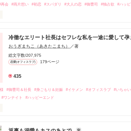
#再会
#両片想い
#初恋
#スパダリ
#大人の恋
#御曹司
#独占欲
#ハッ
冷徹なエリート社長はセフレな私を一途に愛して孕
に淡い恋心を抱いていた美桜。

おうぎまちこ（あきたこまち）
／著
来事をきっかけに二人の関係は壊れてしまう。

ないまま、美桜は両親の離婚によって

総文字数/207,975
なり、哲平とも離れ離れになった。

179ページ
恋愛(オフィスラブ)
年後。

435
二度と会いたくないと思っていた哲平に

会を果たす。

俺様
#御曹司＆社長
#身ごもり＆妊娠
#イケメン
#オフィスラブ
#いちゃ
なことから

#ワンナイト
#ハッピーエンド
夜を共にしてしまった。

初めてだと知った哲平は

結婚しよう』と真っ直ぐに告げてきた。

流されて前の職場でうまくいかなかった梅田美桜は、海外で傷心旅行を
裏腹に、好きという気持ちを隠すことなく

年と出会い、酒の勢いもあり一夜限りの関係となる。



は新しい職場でワンナイトした美青年と再会。なんと彼の正体は、とあ
返事も溺愛もキスのあとで
完