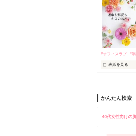
も関わらず、一
そんなある日、
人だったのだ―
遭っていること
　なぜか恭司か
美桜を守るため
夏木美桜(なつき
✕

鳴海哲平 (なる
#オフィスラブ
#
止まっていたは
表紙を見る
再会から始まる
舞川雛子（26
2026.6.5～2026.
また雛子には2
のだが、後輩の
守と由羅から『
かんたん検索
雪瀬鷹哉（29
＊以前、公開し
してきて──？

鷹哉『宜しくな、
40代女性向けの
雛子『俺の……
シゴデキで冷徹な