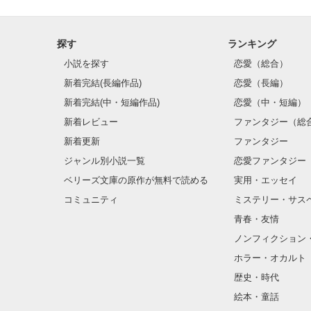
探す
ランキング
小説を探す
恋愛（総合）
新着完結(長編作品)
恋愛（長編）
新着完結(中・短編作品)
恋愛（中・短編）
新着レビュー
ファンタジー（総
新着更新
ファンタジー
ジャンル別小説一覧
恋愛ファンタジー
ベリーズ文庫の原作が無料で読める
実用・エッセイ
コミュニティ
ミステリー・サス
青春・友情
ノンフィクション
ホラー・オカルト
歴史・時代
絵本・童話