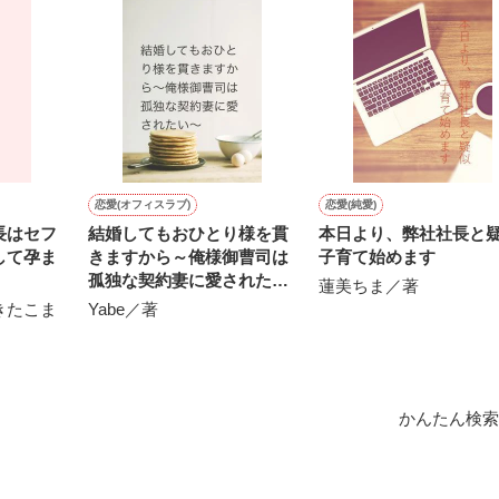
作品を読む
用の画像も全てフリー素材です。

.6.3〜7.20完結です。　

にて恋愛トレンド1位でした〜良かったら読んで頂けると嬉しいです。
作品を読む
恋愛(オフィスラブ)
恋愛(純愛)
長はセフ
結婚してもおひとり様を貫
本日より、弊社社長と
して孕ま
きますから～俺様御曹司は
子育て始めます
孤独な契約妻に愛されたい
蓮美ちま／著
～
きたこま
Yabe／著
かんたん検索