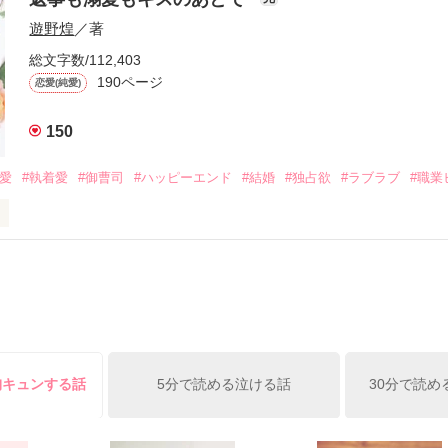
族を離れて起業した新進気鋭の実業家、社内でも冷徹だと評判な社長―
哲平は美桜がストーカー被害に

遊野煌
／著
―！

を知る。

ら飼い猫の世話係を命じられた美桜は、猫の世話を口実にしばしば呼び
、哲平は同居を提案してきて――。

総文字数/112,403
190ページ
恋愛(純愛)
みお)

150
作品を読む
みてっぺい)

溺愛
#執着愛
#御曹司
#ハッピーエンド
#結婚
#独占欲
#ラブラブ
#職業
ずの二人の時間が、再び動き出す。

、溺愛ラブ。

）は大手お菓子メーカー、三日月製菓コーポレーションの企画戦略室で働
7.25

年前から付き合いはじめ、半年前から同棲を始めた、同期で恋人の石垣守
姫原由羅（24）との浮気が発覚した上、いつのまにか元カノにされてい
便利屋雛子』と馬鹿にされ、一人こっそり泣いていた雛子に、企画戦略
）が『──俺と結婚してくれないか』といきなりプロポーズをしてきた上
ていた話の改稿版です＊

俺の雛子』🦅

胸キュンする話
5分で読める泣ける話
30分で読め
ひぃ、雛子？！！！』🐥

上司が見せる素顔は、なぜか想像以上に甘くて……🐥💓🦅
