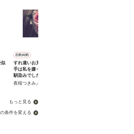
恋愛(純愛)
その他
恋愛(純愛)
恋愛(その他)
疑似
すれ違いお見合い結婚～相
生きる意味
Ironic Honey
今も君を想って
手は私を嫌ってるはずの幼
音羽。／著
陽瀬 柚夏／著
刹那雪／著
馴染みでした~
夜桜つきみ／著
もっと見る
の条件を変える