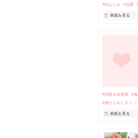
#幼なじみ
#溺愛
表紙を見る
幼なじみの哲平
しかし、ある出
関係修復もでき
引っ越すことに
それから約十二
過去の傷から、
運命のような再
#溺愛＆執着愛
#
そして、ひょん
#虐げられヒロイン
酔った勢いで一
表紙を見る
さらに、美桜が
『責任をとる、
　おかしな噂を
戸惑う美桜とは
ろ、日本人美青
甘やかしてくる。
　帰国後、美桜