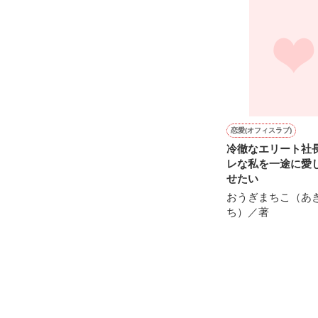
※表紙も作中使
※執筆期間2026
※他サイトさん
恋愛(オフィスラブ)
冷徹なエリート社
レな私を一途に愛
せたい
おうぎまちこ（あ
ち）／著