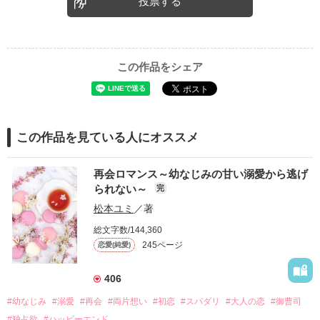
投票する
この作品をシェア
この作品を見ている人にオススメ
再会ロマンス～幼なじみの甘い溺愛から逃げ
られない～
完
松本ユミ
／著
総文字数/144,360
245ページ
恋愛(純愛)
406
#幼なじみ
#溺愛
#再会
#両片想い
#初恋
#スパダリ
#大人の恋
#御曹司
#独占欲
#ハッピーエンド