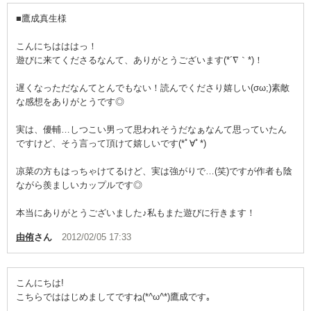
たこ焼き屋の鍵キャラと
■鷹成真生様
センスある文章にも注目
こんにちはははっ！
是非ご一読を(*´ω｀*)
遊びに来てくださるなんて、ありがとうございます(*´∇｀*)！
遅くなっただなんてとんでもない！読んでくださり嬉しい(σω;)素敵
な感想をありがとうです◎
実は、優輔…しつこい男って思われそうだなぁなんて思っていたん
ですけど、そう言って頂けて嬉しいです(*ﾟ∀ﾟ*)
凉菜の方もはっちゃけてるけど、実は強がりで…(笑)ですが作者も陰
ながら羨ましいカップルです◎
本当にありがとうございました♪私もまた遊びに行きます！
由侑
さん
2012/02/05 17:33
こんにちは!
こちらでははじめましてですね(*^ω^*)鷹成です｡