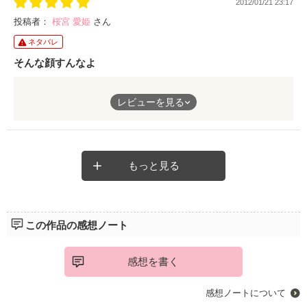
2012/01/21 23:17
こういう彼氏欲しい!と心底思う作品でした(*^ω^*)
投稿者：
桜宮 愛姫
さん
ネタバレ
そんな顔すんなよ
『２週間後に引っ越すんだ』
レビューを見る
寂しさを隠したくて
相槌を打つだけだった。
寂しさを隠したくて
笑顔を貼りつけるだけだった。
もっと見る
お互い顔を背けて
回り道をした２週間
そんな２人がたどり着いた
この作品の感想ノート
アイコトバは【素直】
感想を書く
ほのぼの温かくて
ちょっぴり切ない
感想ノートについて
胸キュンストーリー