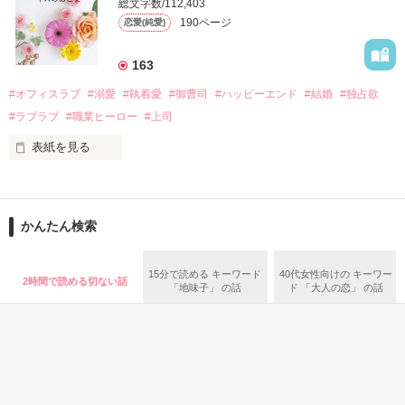
そんなある日、哲平は美桜がストーカー被害に

総文字数/112,403
なんと彼の正体は、とある財閥御曹司にも関わらず、一族を離
遭っていることを知る。

190ページ
恋愛(純愛)
れて起業した新進気鋭の実業家、社内でも冷徹だと評判な社長
美桜を守るため、哲平は同居を提案してきて――。

――御影恭司その人だったのだ――！

　なぜか恭司から飼い猫の世話係を命じられた美桜は、猫の世
163
話を口実にしばしば呼び出された上、二人はいわゆる身体だけ
夏木美桜(なつきみお)

#オフィスラブ
#溺愛
#執着愛
#御曹司
#ハッピーエンド
#結婚
#独占欲
✕

#ラブラブ
#職業ヒーロー
#上司
鳴海哲平 (なるみてっぺい)

表紙を見る
作品を読む
止まっていたはずの二人の時間が、再び動き出す。

舞川雛子（26）は大手お菓子メーカー、三日月製菓コーポレー
再会から始まる、溺愛ラブ。

ションの企画戦略室で働いている。

また雛子には2年前から付き合いはじめ、半年前から同棲を始
2026.6.5～2026.7.25

かんたん検索
めた、同期で恋人の石垣守（26）がいるのだが、後輩の姫原由
羅（24）との浮気が発覚した上、いつのまにか元カノにされて
いた。

15分で読める キーワード
40代女性向けの キーワー
2時間で読める切ない話
守と由羅から『便利屋雛子』と馬鹿にされ、一人こっそり泣い
「地味子」 の話
ド 「大人の恋」 の話
＊以前、公開していた話の改稿版です＊

ていた雛子に、企画戦略室の上司である雪瀬鷹哉（29）が
『──俺と結婚してくれないか』といきなりプロポーズをしてき
た上、同居まで提案してきて──？

鷹哉『宜しくな、俺の雛子』🦅

雛子『俺の……ひぃ、雛子？！！！』🐥
