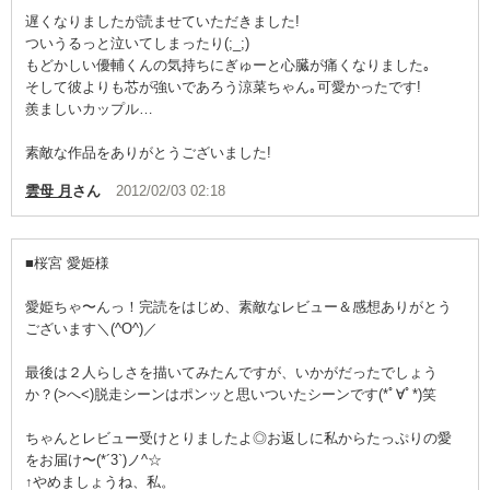
遅くなりましたが読ませていただきました!
ついうるっと泣いてしまったり(;_;)
もどかしい優輔くんの気持ちにぎゅーと心臓が痛くなりました｡
そして彼よりも芯が強いであろう涼菜ちゃん｡可愛かったです!
羨ましいカップル…
素敵な作品をありがとうございました!
雲母 月
さん
2012/02/03 02:18
■桜宮 愛姫様
愛姫ちゃ〜んっ！完読をはじめ、素敵なレビュー＆感想ありがとう
ございます＼(^O^)／
最後は２人らしさを描いてみたんですが、いかがだったでしょう
か？(>へ<)脱走シーンはポンッと思いついたシーンです(*ﾟ∀ﾟ*)笑
ちゃんとレビュー受けとりましたよ◎お返しに私からたっぷりの愛
をお届け〜(*´3`)ノ^☆
↑やめましょうね、私。