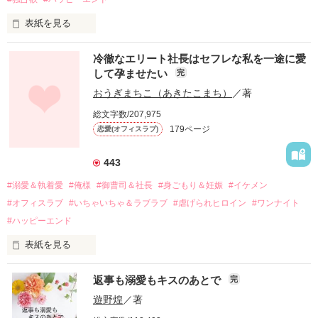
表紙を見る
冷徹なエリート社長はセフレな私を一途に愛
して孕ませたい
完
幼なじみの哲平に淡い恋心を抱いていた美桜。

おうぎまちこ（あきたこまち）
／著
しかし、ある出来事をきっかけに二人の関係は壊れてしまう。

総文字数/207,975
関係修復もできないまま、美桜は両親の離婚によって

179ページ
恋愛(オフィスラブ)
引っ越すことになり、哲平とも離れ離れになった。

それから約十二年後。

443
過去の傷から、二度と会いたくないと思っていた哲平に

#溺愛＆執着愛
#俺様
#御曹司＆社長
#身ごもり＆妊娠
#イケメン
運命のような再会を果たす。

#オフィスラブ
#いちゃいちゃ＆ラブラブ
#虐げられヒロイン
#ワンナイト
そして、ひょんなことから

#ハッピーエンド
酔った勢いで一夜を共にしてしまった。

表紙を見る
さらに、美桜が初めてだと知った哲平は

『責任をとる、結婚しよう』と真っ直ぐに告げてきた。

　おかしな噂を流されて前の職場でうまくいかなかった梅田美
戸惑う美桜とは裏腹に、好きという気持ちを隠すことなく

返事も溺愛もキスのあとで
完
桜は、海外で傷心旅行をしていたところ、日本人美青年と出会
甘やかしてくる。

い、酒の勢いもあり一夜限りの関係となる。

遊野煌
／著
　帰国後、美桜は新しい職場でワンナイトした美青年と再会。