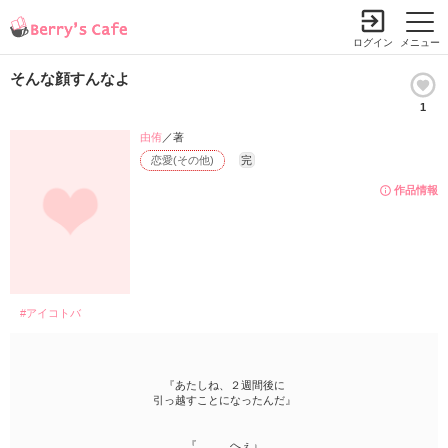
ログイン
メニュー
そんな顔すんなよ
1
由侑
／著
恋愛(その他)
完
作品情報
#アイコトバ
『あたしね、２週間後に
引っ越すことになったんだ』
『………へぇ』