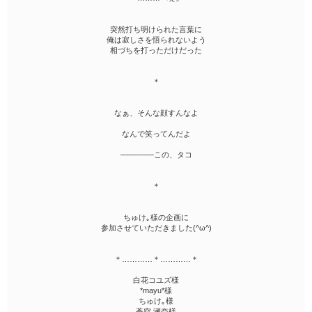
突然打ち明けられた言葉に
俺は寂しさを悟られないよう
相づちを打っただけだった
＊
なぁ、そんな顔すんなよ
なんで笑ってんだよ
──────この、タコ
＊
ちゅけ｡様の企画に
参加させていただきました(^ω^)
＊…………＊…………＊
白花コユズ様
*mayu*様
ちゅけ｡様
蒼空 瀬奈様