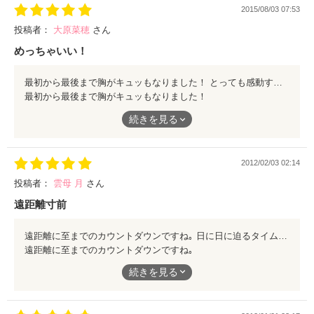
2015/08/03 07:53
投稿者：
大原菜穂
さん
めっちゃいい！
最初から最後まで胸がキュッもなりました！ とっても感動するしかわいい！ こんな小説さがしてました＼(^o^)／
最初から最後まで胸がキュッもなりました！
とっても感動するしかわいい！
続きを見る
こんな小説さがしてました＼(^o^)／
2012/02/03 02:14
投稿者：
雲母 月
さん
遠距離寸前
遠距離に至までのカウントダウンですね｡ 日に日に迫るタイムリミットにまとまらない感情と素直に言えない言葉｡ 必死に悩んでそれでも彼女が大好きな彼がとても可愛かったです! こういう彼氏欲しい!と心底思う作品でした(*^ω^*)
遠距離に至までのカウントダウンですね｡
日に日に迫るタイムリミットにまとまらない感情と素直に言えな
続きを見る
い言葉｡
必死に悩んでそれでも彼女が大好きな彼がとても可愛かったで
す!