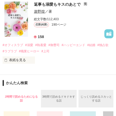
　おかしな噂を流されて前の職場でうまくいかなかった梅田美
戸惑う美桜とは裏腹に、好きという気持ちを隠すことなく

返事も溺愛もキスのあとで
完
桜は、海外で傷心旅行をしていたところ、日本人美青年と出会
甘やかしてくる。

い、酒の勢いもあり一夜限りの関係となる。

遊野煌
／著
　帰国後、美桜は新しい職場でワンナイトした美青年と再会。
そんなある日、哲平は美桜がストーカー被害に

総文字数/112,403
なんと彼の正体は、とある財閥御曹司にも関わらず、一族を離
遭っていることを知る。

190ページ
恋愛(純愛)
れて起業した新進気鋭の実業家、社内でも冷徹だと評判な社長
美桜を守るため、哲平は同居を提案してきて――。

――御影恭司その人だったのだ――！

　なぜか恭司から飼い猫の世話係を命じられた美桜は、猫の世
158
話を口実にしばしば呼び出された上、二人はいわゆる身体だけ
夏木美桜(なつきみお)

#オフィスラブ
#溺愛
#執着愛
#御曹司
#ハッピーエンド
#結婚
#独占欲
✕

#ラブラブ
#職業ヒーロー
#上司
鳴海哲平 (なるみてっぺい)

表紙を見る
作品を読む
止まっていたはずの二人の時間が、再び動き出す。

舞川雛子（26）は大手お菓子メーカー、三日月製菓コーポレー
再会から始まる、溺愛ラブ。

ションの企画戦略室で働いている。

また雛子には2年前から付き合いはじめ、半年前から同棲を始
2026.6.5～2026.7.25

かんたん検索
めた、同期で恋人の石垣守（26）がいるのだが、後輩の姫原由
羅（24）との浮気が発覚した上、いつのまにか元カノにされて
いた。

2時間で読めるためになる
3時間で読めるドキドキす
じっくり読めるスカッと
守と由羅から『便利屋雛子』と馬鹿にされ、一人こっそり泣い
話
る話
する話
＊以前、公開していた話の改稿版です＊

ていた雛子に、企画戦略室の上司である雪瀬鷹哉（29）が
『──俺と結婚してくれないか』といきなりプロポーズをしてき
た上、同居まで提案してきて──？
