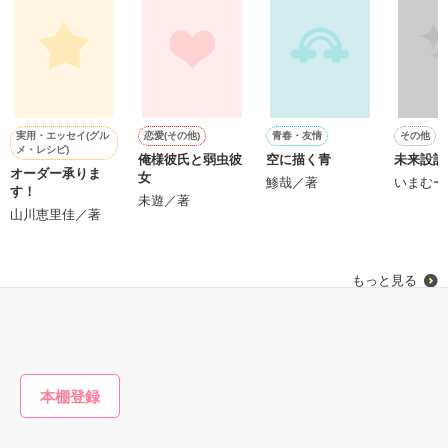
鷹哉『宜しくな、俺の雛子』🦅

雛子『俺の……ひぃ、雛子？！！！』🐥

作品を読む
シゴデキで冷徹な上司が見せる素顔は、なぜか想像以上に甘く
て……🐥💓🦅

実用・エッセイ(グル
恋愛(その他)
青春・友情
その他
メ・レシピ)
俺様彼氏と弱虫彼
空に描く青
未来設計
※表紙も作中使用の画像も全てフリー素材です。

オーダー承りま
女
※執筆期間2026.6.3〜7.20完結です。　

鯵哉／著
いまむー
す！
未遊／著
※他サイトさんにて恋愛トレンド1位でした〜良かったら読ん
山川恵里佳／著
で頂けると嬉しいです。
もっと見る
作品を読む
かんたん検索の条件を変える