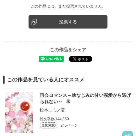
この作品には、まだ投票されていません。
投票する
この作品をシェア
この作品を見ている人にオススメ
再会ロマンス～幼なじみの甘い溺愛から逃げ
られない～
完
松本ユミ
／著
総文字数/144,360
245ページ
恋愛(純愛)