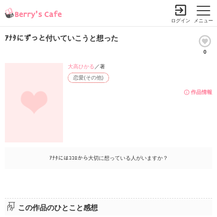
ログイン
メニュー
ｱﾅﾀにずっと付いていこうと想った
0
大高ひかる
／著
恋愛(その他)
作品情報
ｱﾅﾀにはｺｺﾛから大切に想っている人がいますか？
この作品のひとこと感想