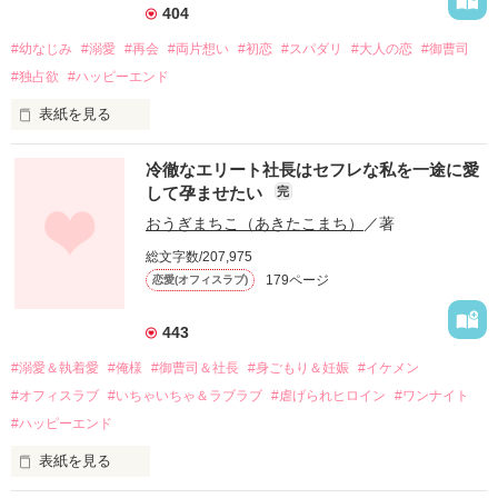
404
#幼なじみ
#溺愛
#再会
#両片想い
#初恋
#スパダリ
#大人の恋
#御曹司
#独占欲
#ハッピーエンド
表紙を見る
冷徹なエリート社長はセフレな私を一途に愛
して孕ませたい
完
幼なじみの哲平に淡い恋心を抱いていた美桜。

おうぎまちこ（あきたこまち）
／著
しかし、ある出来事をきっかけに二人の関係は壊れてしまう。

総文字数/207,975
関係修復もできないまま、美桜は両親の離婚によって

179ページ
恋愛(オフィスラブ)
引っ越すことになり、哲平とも離れ離れになった。

それから約十二年後。

443
過去の傷から、二度と会いたくないと思っていた哲平に

#溺愛＆執着愛
#俺様
#御曹司＆社長
#身ごもり＆妊娠
#イケメン
運命のような再会を果たす。

#オフィスラブ
#いちゃいちゃ＆ラブラブ
#虐げられヒロイン
#ワンナイト
そして、ひょんなことから

#ハッピーエンド
酔った勢いで一夜を共にしてしまった。

表紙を見る
さらに、美桜が初めてだと知った哲平は

『責任をとる、結婚しよう』と真っ直ぐに告げてきた。
