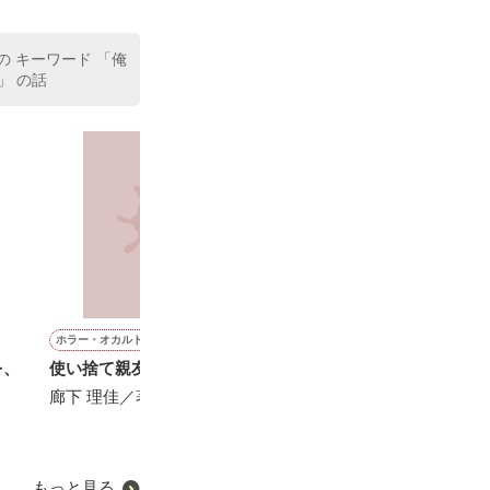
、同居まで提案
の キーワード 「俺
」 の話
ホラー・オカルト
ミステリー・サスペンス
ファンタジー
実用・エッセイ(その他)
を、
使い捨て親友童話
フカミ喫茶店のワケありア
僕がもらった神恋
育児ってパネェ
ンティーク
廊下 理佳／著
SHIRO／著
和泉あや／著
涙鳴／著
もっと見る