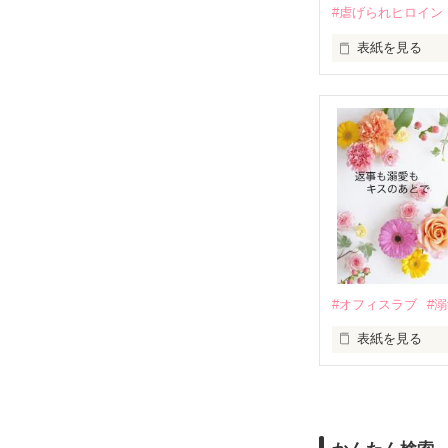
#虐げられヒロイン
酔った勢いで一
表紙を見る
さらに、美桜が
『責任をとる、
　おかしな噂を
戸惑う美桜とは
ろ、日本人美青
甘やかしてくる。
　帰国後、美桜
も関わらず、一
そんなある日、
人だったのだ―
遭っていること
　なぜか恭司か
美桜を守るため
夏木美桜(なつき
✕

鳴海哲平 (なる
#オフィスラブ
#
止まっていたは
表紙を見る
再会から始まる
舞川雛子（26
2026.6.5～2026.
また雛子には2
のだが、後輩の
守と由羅から『