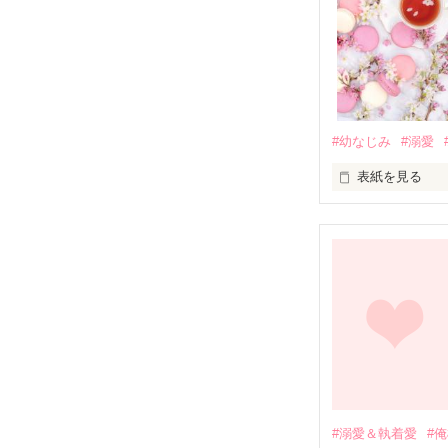
#幼なじみ
#溺愛
表紙を見る
幼なじみの哲平
しかし、ある出
関係修復もでき
引っ越すことに
それから約十二
過去の傷から、
運命のような再
#溺愛＆執着愛
#
そして、ひょん