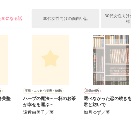
）が『──俺と結婚してくれないか』といきなりプロポーズをしてきた上
ていた話の改稿版です＊

30代女性向け
俺の雛子』🦅

ためになる話
30代女性向けの面白い話
様
ひぃ、雛子？！！！』🐥

上司が見せる素顔は、なぜか想像以上に甘くて……🐥💓🦅

作品を読む
用の画像も全てフリー素材です。

.6.3〜7.20完結です。　

にて恋愛トレンド1位でした〜良かったら読んで頂けると嬉しいです。
作品を読む
)
実用・エッセイ(美容・健康)
恋愛(純愛)
身美塾
ハーブの魔法～一杯のお茶
選べなかった恋の続き
が幸せを運ぶ～
君と紡いで
遠近由美子／著
如月ゆず／著