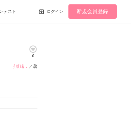
新規会員登録
ンテスト
ログイン
0
∮菜緒．
／著