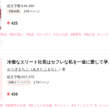
総文字数/144,360
245ページ
恋愛(純愛)
425
#再会
#両片想い
#初恋
#スパダリ
#大人の恋
#御曹司
#独占欲
#ハッ
冷徹なエリート社長はセフレな私を一途に愛して孕
に淡い恋心を抱いていた美桜。

おうぎまちこ（あきたこまち）
／著
来事をきっかけに二人の関係は壊れてしまう。

ないまま、美桜は両親の離婚によって

総文字数/207,975
なり、哲平とも離れ離れになった。

179ページ
恋愛(オフィスラブ)
年後。

459
二度と会いたくないと思っていた哲平に

会を果たす。

俺様
#御曹司＆社長
#身ごもり＆妊娠
#イケメン
#オフィスラブ
#いちゃ
なことから
