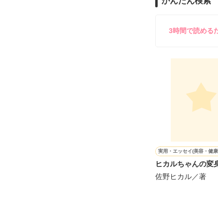
かんたん検索
雪瀬鷹哉（29
＊以前、公開し
してきて──？

鷹哉『宜しくな、
3時間で読める
雛子『俺の……
シゴデキで冷徹な
※表紙も作中使
※執筆期間2026
※他サイトさん
実用・エッセイ(美容・健康
ヒカルちゃんの変
佐野ヒカル／著