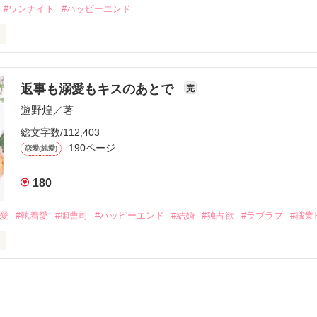
#ワンナイト
#ハッピーエンド
夜を共にしてしまった。

初めてだと知った哲平は

結婚しよう』と真っ直ぐに告げてきた。

流されて前の職場でうまくいかなかった梅田美桜は、海外で傷心旅行を
裏腹に、好きという気持ちを隠すことなく

年と出会い、酒の勢いもあり一夜限りの関係となる。



は新しい職場でワンナイトした美青年と再会。なんと彼の正体は、とあ
返事も溺愛もキスのあとで
完
族を離れて起業した新進気鋭の実業家、社内でも冷徹だと評判な社長―
哲平は美桜がストーカー被害に

遊野煌
／著
―！

を知る。

ら飼い猫の世話係を命じられた美桜は、猫の世話を口実にしばしば呼び
、哲平は同居を提案してきて――。

総文字数/112,403
190ページ
恋愛(純愛)
みお)

180
作品を読む
みてっぺい)

溺愛
#執着愛
#御曹司
#ハッピーエンド
#結婚
#独占欲
#ラブラブ
#職業
ずの二人の時間が、再び動き出す。

、溺愛ラブ。

）は大手お菓子メーカー、三日月製菓コーポレーションの企画戦略室で働
7.25

年前から付き合いはじめ、半年前から同棲を始めた、同期で恋人の石垣守
姫原由羅（24）との浮気が発覚した上、いつのまにか元カノにされてい
便利屋雛子』と馬鹿にされ、一人こっそり泣いていた雛子に、企画戦略