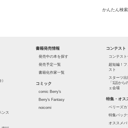
かんたん検索
書籍発売情報
コンテスト
発売中の本を探す
コンテスト
発売予定一覧
超短編！フ
スト
書籍化作家一覧
スターツ出
合）
「1話から
コミック
ェ会場
comic Berry's
特集・オス
Berry's Fantasy
ベリーズカ
noicomi
ペンス
特集バック
オススメバ