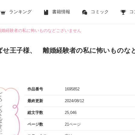
ランキング
書籍情報
コミック
コ
離婚経験者の私に怖いものなどございません
ばせ王子様、 離婚経験者の私に怖いものな
作品番号
1695852
最終更新
2024/08/12
総文字数
25,046
ページ数
21ページ