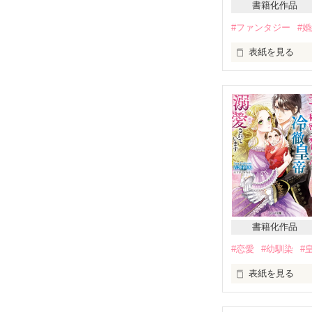
書籍化作品
#ファンタジー
#
表紙を見る
　第３回ベリー
　※こちらはW
　幼馴染である
ば」を押し殺し
　しかし、海の
に婚約を破棄し
　脳筋ヒロイン
書籍化作品
　素敵なレビュ
#恋愛
#幼馴染
#
　micoro様／lis
　くまく様／ね
表紙を見る
　永遠様／ひま
　usamo様

ラヴァンディエ