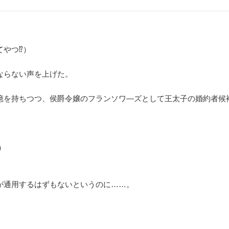
てやつ⁉）
ならない声を上げた。
憶を持ちつつ、侯爵令嬢のフランソワ―ズとして王太子の婚約者候
）
が通用するはずもないというのに……。