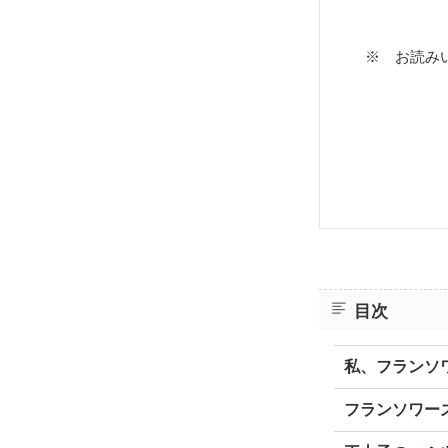
※ お読みいた
目次
私、フランソ
フランソワー