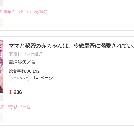
婚約破棄？
#ヒロインが脳筋
ズカフェファンタジー小説大賞受賞作

EB版となりますので書籍とは一部内容が異なります

ママと秘密の赤ちゃんは、冷徹皇帝に溺愛されて
[原題]イリスの選択
レイナード王太子殿下の婚約者、ステーシア・ビルハイム伯爵令嬢は、
吉澤紗矢
／著
てお妃教育に励んでいた。

向こうからやって来た留学生と日に日に親密になっていゆく王太子の様
総文字数/90,192
てもらおうと決心するのだが――！？

141ページ
ファンタジー
が斜め上に突っ走るラブコメファンタジーです。

236
ーありがとうございます！

皇帝
#子供
#一途
ayam様

ーさん様

わり様

帝国の地方の小貴族の娘、イリス・ルメールは不遇の第六皇子レオンと