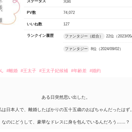
ステータス
完結
PV数
74,072
いいね数
127
ランクイン履歴
ファンタジー（総合）
22位（2023/05
ファンタジー
8位（2024/09/02）
ん
#離婚
#王太子
#王太子妃候補
#年齢差
#婚約
ある日突然思い出した。
私は日本人で、離婚したばかりの五十五歳のおばちゃんだったはず
なのにどうして、豪華なドレスに身を包んでいるんだろう……？