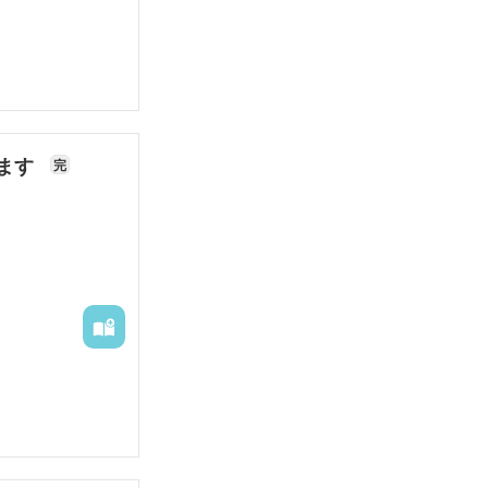
います
完
生来の「おてん
子を見て、円満
共に育ち、やが