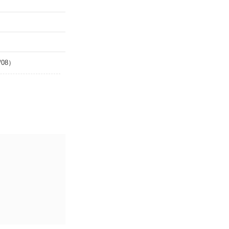
/08）
。