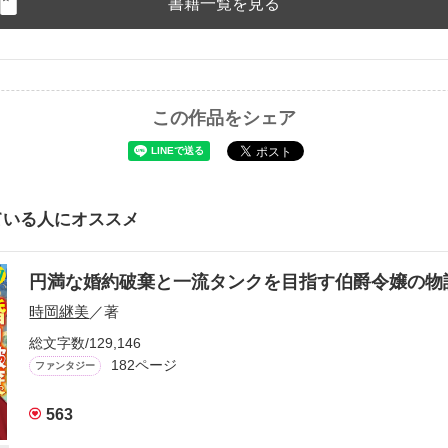
書籍一覧を見る
この作品をシェア
ている人にオススメ
円満な婚約破棄と一流タンクを目指す伯爵令嬢の
時岡継美
／著
総文字数/129,146
182ページ
ファンタジー
563