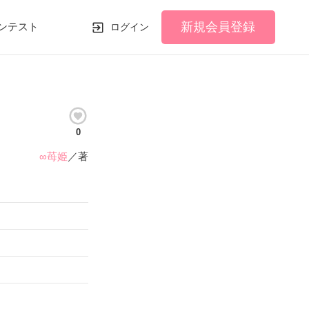
新規会員登録
ンテスト
ログイン
0
∞苺姫
／著