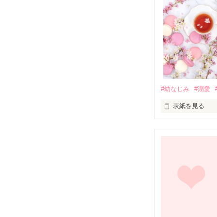
#幼なじみ
#溺愛
表紙を見る
幼なじみの哲平
しかし、ある出
関係修復もでき
引っ越すことに
それから約十二
過去の傷から、