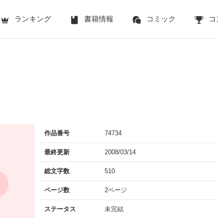
ランキング
書籍情報
コミック
コ
作品番号
74734
最終更新
2008/03/14
総文字数
510
ページ数
2ページ
ステータス
未完結