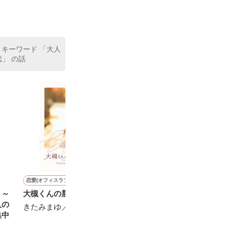
た。

室の上司である
、同居まで提案
 キーワード 「大人
恋」 の話
恋愛(オフィスラブ)
恋愛(その他)
恋愛(オフィスラブ)
恋愛(オフィスラブ)
】～
大槻くんの唇はイジワル
イケメン医師は、私を骨か
世界くんの想い人
エリート上司の
人の
ら溺愛する
きたみまゆ／著
遊野煌／著
松本ユミ／著
集中
またたびやま銀猫／著