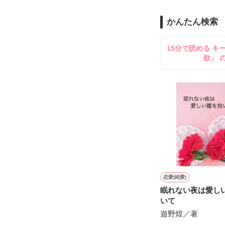
のだが、後輩の
守と由羅から『
かんたん検索
雪瀬鷹哉（29
＊以前、公開し
してきて──？

15分で読める キ
鷹哉『宜しくな、
欲」 
雛子『俺の……
シゴデキで冷徹な
※表紙も作中使
※執筆期間2026
※他サイトさん
恋愛(純愛)
眠れない夜は愛し
いて
遊野煌／著