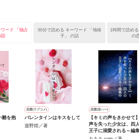
姫原由羅（24）との浮気が発覚した上、いつのまにか元カノにされてい
便利屋雛子』と馬鹿にされ、一人こっそり泣いていた雛子に、企画戦略
）が『──俺と結婚してくれないか』といきなりプロポーズをしてきた上
ていた話の改稿版です＊

ーワード 「独占
30分で読める キーワード 「地味
1時間で読める
俺の雛子』🦅

の話
子」 の話
の
ひぃ、雛子？！！！』🐥

上司が見せる素顔は、なぜか想像以上に甘くて……🐥💓🦅

作品を読む
用の画像も全てフリー素材です。

.6.3〜7.20完結です。　

にて恋愛トレンド1位でした〜良かったら読んで頂けると嬉しいです。
作品を読む
恋愛(ラブコメ)
恋愛(逆ハー)
い雛を抱
バレンタインはキスをして
【キミの声をきかせて
声を失った少女は、四
遊野煌／著
王子に溺愛される～編
みみみ.com／著