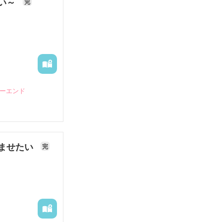
ない～
完
ピーエンド
ませたい
完