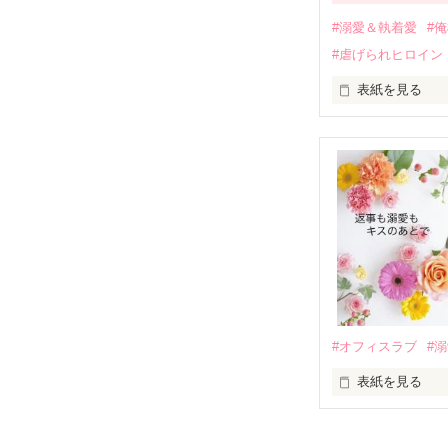
運命のような再
#溺愛＆執着愛
#
そして、ひょん
#虐げられヒロイン
酔った勢いで一
表紙を見る
さらに、美桜が
『責任をとる、
　おかしな噂を
戸惑う美桜とは
ろ、日本人美青
甘やかしてくる。
　帰国後、美桜
も関わらず、一
そんなある日、
人だったのだ―
遭っていること
　なぜか恭司か
美桜を守るため
夏木美桜(なつき
✕

鳴海哲平 (なる
#オフィスラブ
#
止まっていたは
表紙を見る
再会から始まる
舞川雛子（26
2026.6.5～2026.
また雛子には2