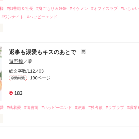
会を果たす。

俺様
#御曹司＆社長
#身ごもり＆妊娠
#イケメン
#オフィスラブ
#いちゃ
なことから

#ワンナイト
#ハッピーエンド
夜を共にしてしまった。

初めてだと知った哲平は

結婚しよう』と真っ直ぐに告げてきた。

流されて前の職場でうまくいかなかった梅田美桜は、海外で傷心旅行を
裏腹に、好きという気持ちを隠すことなく

年と出会い、酒の勢いもあり一夜限りの関係となる。



は新しい職場でワンナイトした美青年と再会。なんと彼の正体は、とあ
返事も溺愛もキスのあとで
完
族を離れて起業した新進気鋭の実業家、社内でも冷徹だと評判な社長―
哲平は美桜がストーカー被害に

遊野煌
／著
―！

を知る。

ら飼い猫の世話係を命じられた美桜は、猫の世話を口実にしばしば呼び
、哲平は同居を提案してきて――。

総文字数/112,403
190ページ
恋愛(純愛)
みお)

183
作品を読む
みてっぺい)

溺愛
#執着愛
#御曹司
#ハッピーエンド
#結婚
#独占欲
#ラブラブ
#職業
ずの二人の時間が、再び動き出す。

、溺愛ラブ。

）は大手お菓子メーカー、三日月製菓コーポレーションの企画戦略室で働
7.25

年前から付き合いはじめ、半年前から同棲を始めた、同期で恋人の石垣守