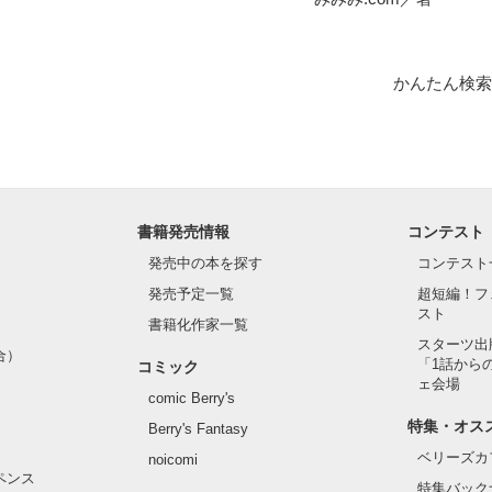
かんたん検索
書籍発売情報
コンテスト
発売中の本を探す
コンテスト
発売予定一覧
超短編！フ
スト
書籍化作家一覧
スターツ出
合）
「1話から
コミック
ェ会場
comic Berry's
特集・オス
Berry's Fantasy
ベリーズカ
noicomi
ペンス
特集バック