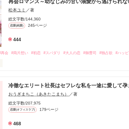
再会ロマンス～幼なじみの甘い溺愛から逃げられ
松本ユミ
／著
総文字数/144,360
245ページ
恋愛(純愛)
444
#再会
#両片想い
#初恋
#スパダリ
#大人の恋
#御曹司
#独占欲
#ハッ
冷徹なエリート社長はセフレな私を一途に愛して孕
に淡い恋心を抱いていた美桜。

おうぎまちこ（あきたこまち）
／著
来事をきっかけに二人の関係は壊れてしまう。

ないまま、美桜は両親の離婚によって

総文字数/207,975
なり、哲平とも離れ離れになった。

179ページ
恋愛(オフィスラブ)
年後。

468
二度と会いたくないと思っていた哲平に
