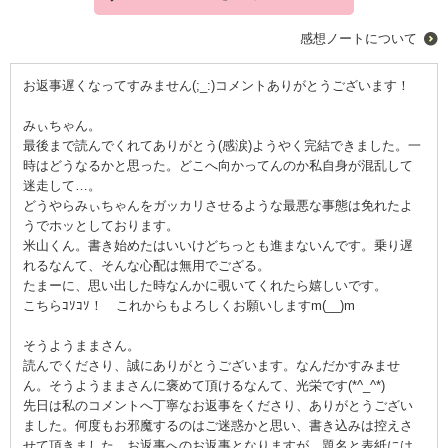
感想ノートについて
お返事遅くなってすみません(;_:)コメントありがとうございます！
みぃちゃん。
最後まで読んでくれてありがとう(感涙)ようやく完結できました。一
時はどうなるかと思った。どこへ向かってんのか私自身が混乱して
迷走して…。
どうやらみぃちゃんをガッカリさせるような最悪な事態は免れたよ
うでホッとしております。
米山くん。書き始めたはいいけどちっとも進まないんです。乗り遅
れるなんて、そんな心配は無用でござる。
たまーに、思い出した時なんかに覗いてくれたら嬉しいです。
こちらｺｿｺｿ！ これからもよろしくお願いしますm(__)m
そうようままさん。
読んでくださり、誠にありがとうございます。なんだかすみませ
ん。そうようままさんに褒めて頂けるなんて、光栄です(*^_^*)
先日は私のコメントへ丁寧なお返事をくださり、ありがとうござい
ました。何度もお邪魔するのはご迷惑かと思い、書き込みは控えさ
せて頂きました。お返事へのお返事となりますが、題名と表紙には