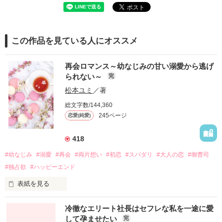
この作品を見ている人にオススメ
再会ロマンス～幼なじみの甘い溺愛から逃げ
られない～
完
松本ユミ
／著
総文字数/144,360
245ページ
恋愛(純愛)
418
#幼なじみ
#溺愛
#再会
#両片想い
#初恋
#スパダリ
#大人の恋
#御曹司
#独占欲
#ハッピーエンド
表紙を見る
冷徹なエリート社長はセフレな私を一途に愛
して孕ませたい
完