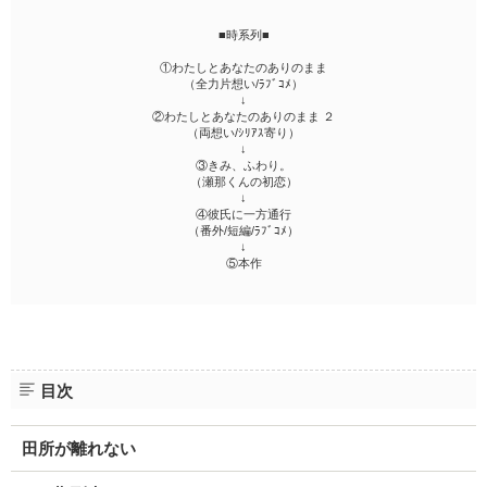
■時系列■
①わたしとあなたのありのまま
（全力片想い/ﾗﾌﾞｺﾒ）
↓
②わたしとあなたのありのまま ２
（両想い/ｼﾘｱｽ寄り）
↓
③きみ、ふわり。
（瀬那くんの初恋）
↓
④彼氏に一方通行
（番外/短編/ﾗﾌﾞｺﾒ）
↓
⑤本作
目次
田所が離れない