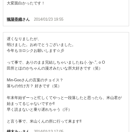
大変面白かったです！
颯陽香織
さん
2014/01/23 19:55
遅くなりましたが、
明けました。おめでとうございました。
今年もヨロシクお願いします☆彡
って事で、ありのまま完結しちゃいましたね (-.-)y-.", o O
田所とほのかちゃんの漫才みたいな所大好きです（笑）
Min-Gooさんの言葉のチョイス？
落ちの付け方？ 好きです（笑）
年末年始ずーっと忙しくてやっと一段落したと思ったら、米山君が
始まってるじゃないですか‼︎
早く読まないと乗り遅れちゃう（汗）
と言う事で、米山くんの所に行って来ます‼︎
鏑木みぃ
さん
2014/01/13 17:05