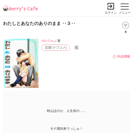
ログイン
メニュー
わたしとあなたのありのまま ‥３‥
4
Min-Goo
／著
恋愛(ラブコメ)
完
作品情報
秋山ほのか、人生初の……
モテ期到来でっしゅ！