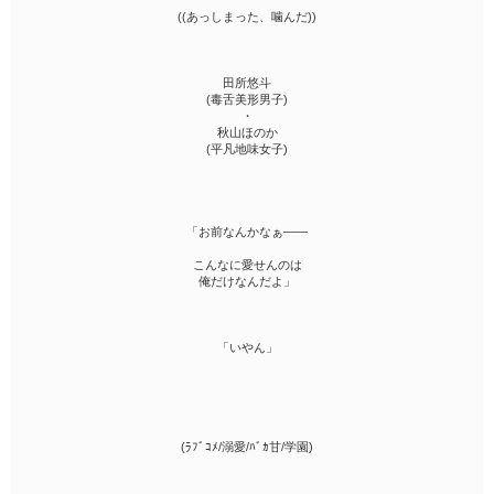
((あっしまった、噛んだ))
田所悠斗
(毒舌美形男子)
・
秋山ほのか
(平凡地味女子)
「お前なんかなぁ――
こんなに愛せんのは
俺だけなんだよ」
「いやん」
(ﾗﾌﾞｺﾒ/溺愛/ﾊﾞｶ甘/学園)