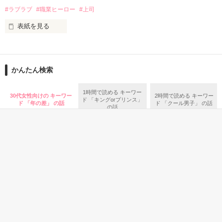
✕

#ラブラブ
#職業ヒーロー
#上司
鳴海哲平 (なるみてっぺい)

表紙を見る
作品を読む
止まっていたはずの二人の時間が、再び動き出す。

舞川雛子（26）は大手お菓子メーカー、三日月製菓コーポレー
再会から始まる、溺愛ラブ。

ションの企画戦略室で働いている。

また雛子には2年前から付き合いはじめ、半年前から同棲を始
2026.6.5～2026.7.25

かんたん検索
めた、同期で恋人の石垣守（26）がいるのだが、後輩の姫原由
羅（24）との浮気が発覚した上、いつのまにか元カノにされて
いた。

1時間で読める キーワー
30代女性向けの キーワー
2時間で読める キーワー
ド 「キングorプリンス」
守と由羅から『便利屋雛子』と馬鹿にされ、一人こっそり泣い
ド 「年の差」 の話
ド 「クール男子」 の話
＊以前、公開していた話の改稿版です＊

の話
ていた雛子に、企画戦略室の上司である雪瀬鷹哉（29）が
『──俺と結婚してくれないか』といきなりプロポーズをしてき
た上、同居まで提案してきて──？

鷹哉『宜しくな、俺の雛子』🦅

雛子『俺の……ひぃ、雛子？！！！』🐥

作品を読む
シゴデキで冷徹な上司が見せる素顔は、なぜか想像以上に甘く
て……🐥💓🦅

恋愛(キケン・ダーク)
恋愛(キケン・ダーク)
青春・友情
恋愛(その他
ねえ、はやく降参
白虎の愛に溺れ死
地獄から救ってく
イケメン
※表紙も作中使用の画像も全てフリー素材です。

してよ。 ――同じ
に。
れたのは極道の人
の溺愛が