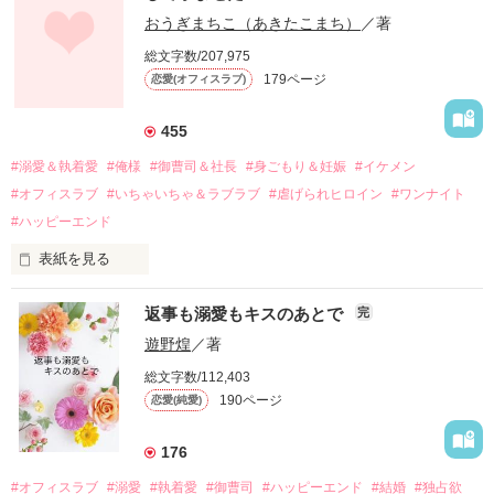
幼なじみの哲平に淡い恋心を抱いていた美桜。

おうぎまちこ（あきたこまち）
／著
しかし、ある出来事をきっかけに二人の関係は壊れてしまう。

総文字数/207,975
関係修復もできないまま、美桜は両親の離婚によって

179ページ
恋愛(オフィスラブ)
引っ越すことになり、哲平とも離れ離れになった。

それから約十二年後。

455
過去の傷から、二度と会いたくないと思っていた哲平に

#溺愛＆執着愛
#俺様
#御曹司＆社長
#身ごもり＆妊娠
#イケメン
運命のような再会を果たす。

#オフィスラブ
#いちゃいちゃ＆ラブラブ
#虐げられヒロイン
#ワンナイト
そして、ひょんなことから

#ハッピーエンド
酔った勢いで一夜を共にしてしまった。

表紙を見る
さらに、美桜が初めてだと知った哲平は

『責任をとる、結婚しよう』と真っ直ぐに告げてきた。

　おかしな噂を流されて前の職場でうまくいかなかった梅田美
戸惑う美桜とは裏腹に、好きという気持ちを隠すことなく

返事も溺愛もキスのあとで
完
桜は、海外で傷心旅行をしていたところ、日本人美青年と出会
甘やかしてくる。

い、酒の勢いもあり一夜限りの関係となる。

遊野煌
／著
　帰国後、美桜は新しい職場でワンナイトした美青年と再会。
そんなある日、哲平は美桜がストーカー被害に

総文字数/112,403
なんと彼の正体は、とある財閥御曹司にも関わらず、一族を離
遭っていることを知る。

190ページ
恋愛(純愛)
れて起業した新進気鋭の実業家、社内でも冷徹だと評判な社長
美桜を守るため、哲平は同居を提案してきて――。

――御影恭司その人だったのだ――！

　なぜか恭司から飼い猫の世話係を命じられた美桜は、猫の世
176
話を口実にしばしば呼び出された上、二人はいわゆる身体だけ
夏木美桜(なつきみお)

#オフィスラブ
#溺愛
#執着愛
#御曹司
#ハッピーエンド
#結婚
#独占欲