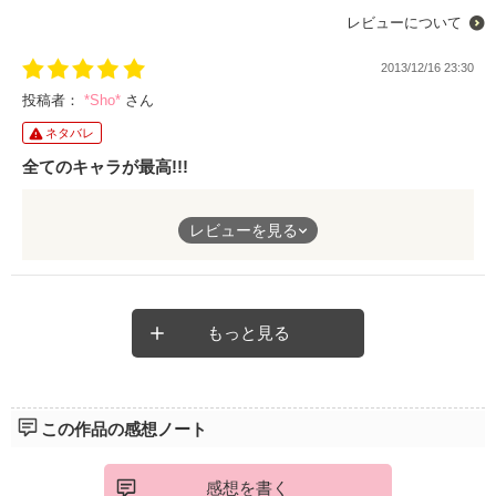
レビューについて
2013/12/16 23:30
投稿者：
*Sho*
さん
ネタバレ
全てのキャラが最高!!!
どのキャラも個性があってすごく面白い話でした♪
レビューを見る
田所とほのかの言い合いも、瀬那くんの田所ラブなとこも、照哉
くんの優しさもすごく良かったです(*´∀`)♪
最初からぜひみんなに読んでほしい作品です。
もっと見る
この作品の感想ノート
感想を書く