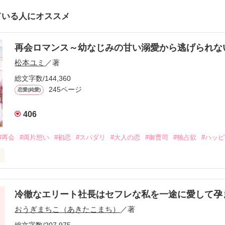
ている人にオススメ
再会ロマンス～幼なじみの甘い溺愛から逃げられ
松本ユミ
／著
総文字数/144,360
245ページ
恋愛(純愛)
406
#再会
#両片想い
#初恋
#スパダリ
#大人の恋
#御曹司
#独占欲
#ハッ
冷徹なエリート社長はセフレな私を一途に愛して孕
に淡い恋心を抱いていた美桜。

おうぎまちこ（あきたこまち）
／著
来事をきっかけに二人の関係は壊れてしまう。

ないまま、美桜は両親の離婚によって

総文字数/207,975