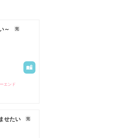
ない～
完
ピーエンド
ませたい
完