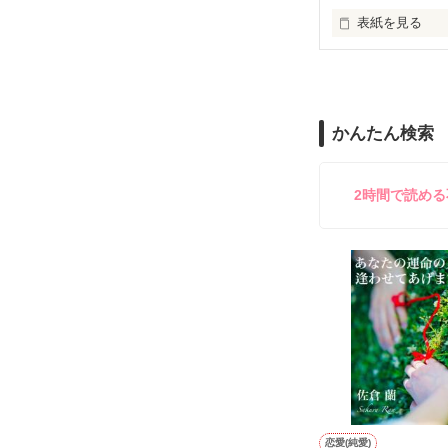
止まっていたは
表紙を見る
再会から始まる
舞川雛子（26
2026.6.5～2026.
また雛子には2
のだが、後輩の
守と由羅から『
かんたん検索
雪瀬鷹哉（29
＊以前、公開し
してきて──？

鷹哉『宜しくな、
2時間で読め
雛子『俺の……
シゴデキで冷徹な
※表紙も作中使
※執筆期間2026
※他サイトさん
恋愛(純愛)