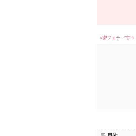
#密フェチ
#甘々
目次