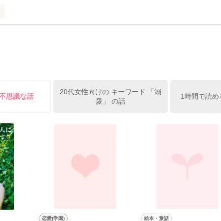
ずの二人の時間が、再び動き出す。

、溺愛ラブ。

）は大手お菓子メーカー、三日月製菓コーポレーションの企画戦略室で働
7.25

年前から付き合いはじめ、半年前から同棲を始めた、同期で恋人の石垣守
姫原由羅（24）との浮気が発覚した上、いつのまにか元カノにされてい
便利屋雛子』と馬鹿にされ、一人こっそり泣いていた雛子に、企画戦略
）が『──俺と結婚してくれないか』といきなりプロポーズをしてきた上
ていた話の改稿版です＊

20代女性向けの キーワード 「溺
俺の雛子』🦅

る不思議な話
1時間で読め
愛」 の話
ひぃ、雛子？！！！』🐥

上司が見せる素顔は、なぜか想像以上に甘くて……🐥💓🦅

作品を読む
用の画像も全てフリー素材です。

.6.3〜7.20完結です。　

にて恋愛トレンド1位でした〜良かったら読んで頂けると嬉しいです。
作品を読む
恋愛(学園)
絵本・童話