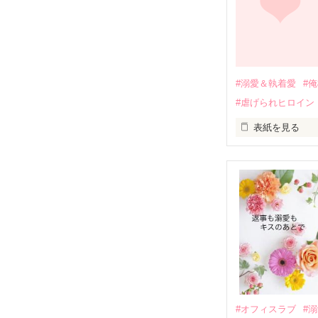
引っ越すことに
それから約十二
過去の傷から、
運命のような再
#溺愛＆執着愛
#
そして、ひょん
#虐げられヒロイン
酔った勢いで一
表紙を見る
さらに、美桜が
『責任をとる、
　おかしな噂を
戸惑う美桜とは
ろ、日本人美青
甘やかしてくる。
　帰国後、美桜
も関わらず、一
そんなある日、
人だったのだ―
遭っていること
　なぜか恭司か
美桜を守るため
夏木美桜(なつき
✕

鳴海哲平 (なる
#オフィスラブ
#