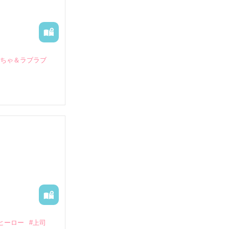
いちゃ＆ラブラブ
していたとこ
る財閥御曹司に
―御影恭司その
出された上、二
ヒーロー
#上司