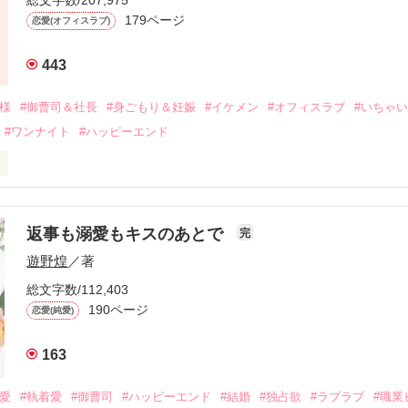
なり、哲平とも離れ離れになった。

179ページ
恋愛(オフィスラブ)
年後。

443
二度と会いたくないと思っていた哲平に

会を果たす。

俺様
#御曹司＆社長
#身ごもり＆妊娠
#イケメン
#オフィスラブ
#いちゃ
なことから

#ワンナイト
#ハッピーエンド
夜を共にしてしまった。

初めてだと知った哲平は

結婚しよう』と真っ直ぐに告げてきた。

流されて前の職場でうまくいかなかった梅田美桜は、海外で傷心旅行を
裏腹に、好きという気持ちを隠すことなく

年と出会い、酒の勢いもあり一夜限りの関係となる。



は新しい職場でワンナイトした美青年と再会。なんと彼の正体は、とあ
返事も溺愛もキスのあとで
完
族を離れて起業した新進気鋭の実業家、社内でも冷徹だと評判な社長―
哲平は美桜がストーカー被害に

遊野煌
／著
―！

を知る。

ら飼い猫の世話係を命じられた美桜は、猫の世話を口実にしばしば呼び
、哲平は同居を提案してきて――。

総文字数/112,403
190ページ
恋愛(純愛)
みお)

163
作品を読む
みてっぺい)

溺愛
#執着愛
#御曹司
#ハッピーエンド
#結婚
#独占欲
#ラブラブ
#職業