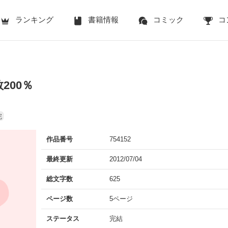
ランキング
書籍情報
コミック
コ
200％
完
作品番号
754152
最終更新
2012/07/04
総文字数
625
ページ数
5ページ
ステータス
完結