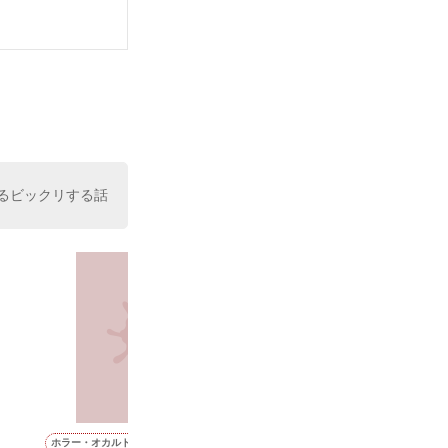
いている。

（26）がいる
た。

室の上司である
、同居まで提案
るビックリする話
ホラー・オカルト
恋愛(キケン・ダーク)
恋愛(その他)
恋愛(学園)