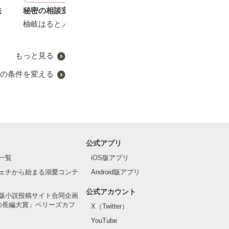
法
秘密の相談室
月夜に笑った悪魔
―愛束縛―
君との恋は面倒
柚岐はると／著
Neno／著
勇気のゆき／著
陽瀬 柚夏／著
もっと見る
の条件を変える
公式アプリ
一覧
iOS版アプリ
ェチから始まる溺愛コンテ
Android版アプリ
公式アカウント
版小説投稿サイト合同企画
の長編大賞」ベリーズカフ
X（Twitter）
YouTube