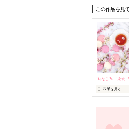
この作品を見
#幼なじみ
#溺愛
表紙を見る
幼なじみの哲平
しかし、ある出
関係修復もでき