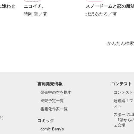
に逢わせ
ニコイチ。
スノードームと恋の魔
時岡 空／著
北沢あたる／著
かんたん検索
書籍発売情報
コンテスト
発売中の本を探す
コンテスト
発売予定一覧
超短編！フ
スト
書籍化作家一覧
スターツ出
合）
「1話から
コミック
ェ会場
comic Berry's