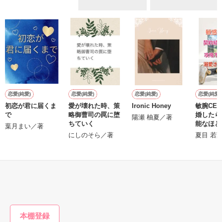
とばの幸せな使い方ガイド。

「ありがとう」「すきです」「ごめんなさい」「だいじょう
ぶ」「よくできました」など、大切な誰かに感謝や好意、励ま
しのメッセージを伝える小さなテクニックについて解説すると
ともに、その言葉を用いることで自分自身を見つめるきっかけ
も促してくれる、「気持ちの伝え方」「自分らしさの磨き方」
恋愛(純愛)
恋愛(純愛)
恋愛(純愛)
恋愛(純愛)
作品を読む
初恋が君に届くま
愛が壊れた時、策
Ironic Honey
敏腕CE
で
略御曹司の罠に堕
婚したら
陽瀬 柚夏／著
ちていく
能なほど
葉月まい／著
ています
にしのそら／著
夏目 若
もっと見る
かんたん検索の条件を変える