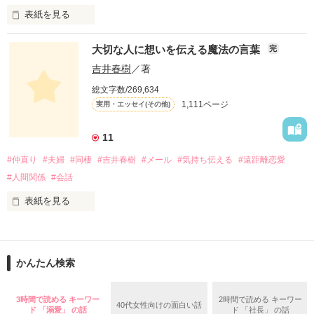
この物語は自分の体験をもとに綴ったフィクションです。

表紙を見る
「オーダー承ります！」は、

大切な人に想いを伝える魔法の言葉
完
お昼のTV番組『ありがとッ！』（テレビ神奈川）

にて、山川恵里佳さんがオススメの料理を

吉井春樹
／著
紹介する人気コーナー。

総文字数/269,634
毎週番組への問い合わせが絶えないという、

作品を読む
1,111ページ
実用・エッセイ(その他)
この話題のレシピを山川さんが

「Berry's Cafe」で連載します！

11
身近な食材を使用したメニューには、

#仲直り
#夫婦
#同棲
#吉井春樹
#メール
#気持ち伝える
#遠距離恋愛
いつもの一品として気軽に取り入れられる

簡単便利なアイデアが満載。

#人間関係
#会話
しかも「Berry's Cafe」限定で、

ご主人・おさるさんの感想や、

表紙を見る
お子さんの反応も聞けちゃうので、

大切なあの人に食べさせたい時の

コピーライターとして徹夜つづきの日々を過ごすかたわら、妻
参考にもぜひどうぞ！
へのメッセージを書きつづっていたブログが人気となり、 多く
かんたん検索
の女性読者の共感を呼んだことで『しあわせが、しあわせを、
みつけてきた。』で2004年に作家デビューした吉井春樹さん。

作品を読む
3時間で読める キーワー
2時間で読める キーワー
40代女性向けの面白い話
この作品は吉井さん直伝の、気持ちをもっと上手に伝える、こ
ド 「溺愛」 の話
ド 「社長」 の話