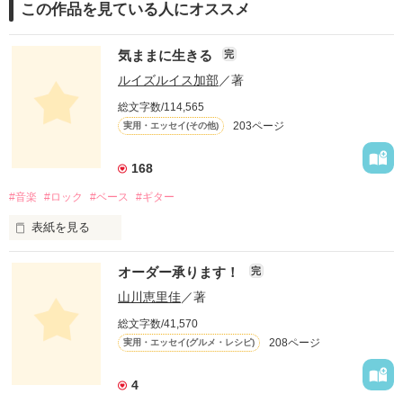
この作品を見ている人にオススメ
気ままに生きる
完
ルイズルイス加部
／著
総文字数/114,565
203ページ
実用・エッセイ(その他)
168
#音楽
#ロック
#ベース
#ギター
表紙を見る
オーダー承ります！
完
山川恵里佳
／著
どういうふうに生きるとかはあまり考えていなかったよ。

総文字数/41,570
208ページ
実用・エッセイ(グルメ・レシピ)
自分が楽しいこと、好きなことだけやってきたね。

4