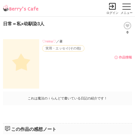
ログイン
メニュー
日常＝私×幼馴染3人
0
♡reina♡
／著
実用・エッセイ(その他)
作品情報
これは魔法のｉらんどで書いている日記の紹介です！
この作品の感想ノート