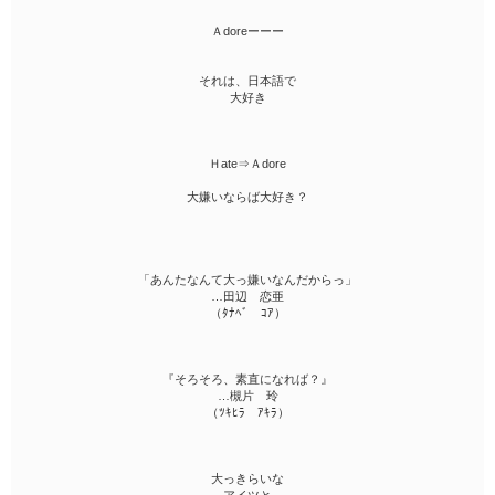
Ａdoreーーー
それは、日本語で
大好き
Ｈate⇒Ａdore
大嫌いならば大好き？
「あんたなんて大っ嫌いなんだからっ」
…田辺 恋亜
（ﾀﾅﾍﾞ ｺｱ）
『そろそろ、素直になれば？』
…槻片 玲
（ﾂｷﾋﾗ ｱｷﾗ）
大っきらいな