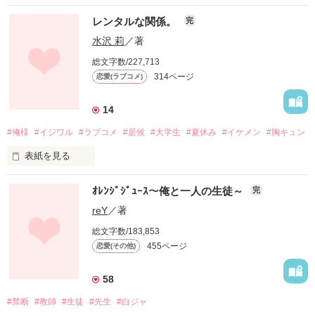
レンタルな関係。
完
水沢 莉
／著
総文字数/227,713
314ページ
恋愛(ラブコメ)
14
#俺様
#イジワル
#ラブコメ
#居候
#大学生
#夏休み
#イケメン
#胸キュン
表紙を見る
ｵﾚﾝｼﾞｼﾞｭｰｽ～俺と一人の生徒～
完
+++

reY
／著
総文字数/183,853
私

455ページ
恋愛(その他)
吉沢唯衣（よしざわゆい）

ちょっと天然？

まあ、普通女子。

58
#禁断
#教師
#生徒
#先生
#白ジャ
アイツ
