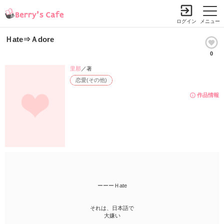
ログイン
メニュー
Ｈate⇒Ａdore
0
里那
／著
恋愛(その他)
作品情報
ーーーＨate
それは、日本語で
大嫌い