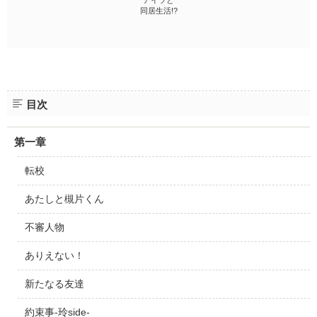
アイツと
同居生活!?
目次
第一章
転校
あたしと槻片くん
不審人物
ありえない！
新たなる友達
約束事-玲side-