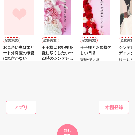
知的でカッコイイけと憧れの存在。

癒される俺がいる…

コメディ風味の、甘・辛・切。

そんな恋愛物語。

ドキドキ、する？

でも彼氏と行ったクラブのDJだった!?

【２００９年３月１９日書籍化決定！】

+++

恋愛(純愛)
恋愛(純愛)
恋愛(純愛)
恋愛(純愛)
お見合い妻はエリ
王子様はお姫様を
王子様とお姫様の
シンデレ
「弱ったあんたに付け込んで持ち帰りとかってアリ？」

ート外科医の溺愛
愛し尽くしたい〜
甘い日常
ディング
優秀賞をいただけました。

に気付かない
23時のシンデレラ
応援してくださった方々のおかげです。

遊野煌／著
秋元ちな
失恋したての彼女に甘い誘惑。

短編〜
おうぎまちこ（あ
遊野煌／著
きたこまち）／著
心より感謝致します。

作品を読む
この先この二人はどんな運命が!?

もっと見る
かんたん検索の条件を変える
作品を読む
アプリ
--------------------

一応俺様シリーズ続編です!!

関係→未来→あたし様→女王様→双子達→双子達２の順に読ん
でいただければ有り難いです♪

読む
--------------------
