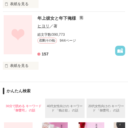
流川直人（るかわなおと）

表紙を見る
結構イケメン。

で、俺様系。

【先生から見た、もうひとつの白ｼﾞｬです】

年上彼女と年下俺様
完
+++

ヒヨリ
／著
留守中の彼との部屋に突然現われた俺様男。

総文字数/390,773
先生…

944ページ
恋愛(その他)
「帰って！」

先生…って

157
「無理」

「な、なんで…」

表紙を見る
俺を呼ぶ一人の生徒。

「この部屋もアンタも、レンタル済みだから」

俺様シリーズ第４作品目!!

どこにでもいる普通の女子高生。

はあ？

かんたん検索
私、なぜか見知らぬ男と生活をすることに…

「会計お願いします。」

30分で読める キーワード
40代女性向けの キーワー
20代女性向けの キーワー
なのに、

この先一体、どうなるの？！

「御曹司」 の話
ド 「独占欲」 の話
ド 「御曹司」 の話
バイト先に来る高校生。

ひと夏の私とアイツのドタバタ劇、聞いてもらえます？

その声と笑顔に
