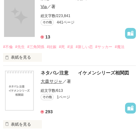
Via
／著
総文字数/223,841
441ページ
その他
13
#不倫
#先生
#三角関係
#妊娠
#死
#涙
#新しい恋
#サッカー
#魔法
表紙を見る
＝＝＝＝＝＝＝＝＝＝＝＝

ネタバレ注意 イケメンシリーズ相関図
「俺と出会ってから

大森サジャ
／著
泣かせてばかりで…ゴメン…」

総文字数/613
1ページ
その他
ユウは悲しく微笑む・・・・

293
不倫　教師との禁断の愛

表紙を見る
悩み傷つき　精一杯愛した人

イケメンシリーズ相関図
