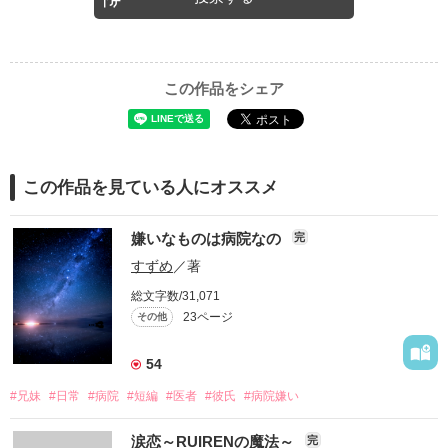
この作品をシェア
この作品を見ている人にオススメ
嫌いなものは病院なの
完
すずめ
／著
総文字数/31,071
23ページ
その他
54
#兄妹
#日常
#病院
#短編
#医者
#彼氏
#病院嫌い
涙恋～RUIRENの魔法～
完