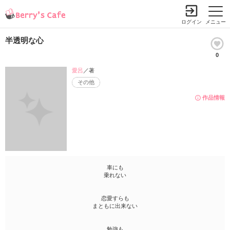
ログイン
メニュー
半透明な心
0
愛呂
／著
その他
作品情報
車にも
乗れない
恋愛すらも
まともに出来ない
勉強も