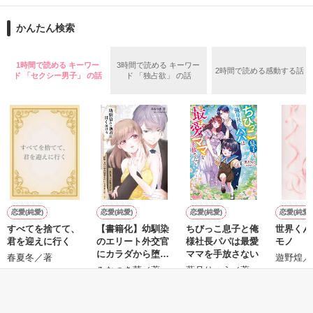
「俺なら　亜恋を

第一弾から第十弾

泣かせたりしないのに…」

かんたん検索
作品を読むのに役立てばと思います
愛斗はまっすぐ私を見る。

1時間で読める キーワー
3時間で読める キーワー
2時間で読める感動する話
ド 「セクシー男子」 の話
ド 「独占欲」 の話
作品を読む
ユウと愛斗の間で

揺れ動く　私は

再び涙恋の魔法にかけられ

運命の再会を選んだ………

ユウとの永遠の別れに向かって……

　　＝＝＝＝＝＝＝＝＝＝

恋愛(純愛)
恋愛(純愛)
恋愛(純愛)
恋愛(純愛)
すべてを捨てて、
【書籍化】幼馴染
ちびっこ息子と俺
世界くん
君を迎えに行く
のエリート外交官
様社長パパは最愛
モノ
にカラダから堕と
ママを手放さない
春夏冬／著
遊野煌／
されそうです
みなつき菫／著
葉月りゅう／著
作品を読む
もっと見る