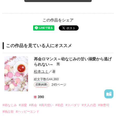
この作品をシェア
この作品を見ている人にオススメ
再会ロマンス～幼なじみの甘い溺愛から逃げ
られない～
完
松本ユミ
／著
総文字数/144,360
245ページ
恋愛(純愛)
390
#幼なじみ
#溺愛
#再会
#両片想い
#初恋
#スパダリ
#大人の恋
#御曹司
#独占欲
#ハッピーエンド