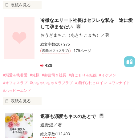
表紙を見る
冷徹なエリート社長はセフレな私を一途に愛
して孕ませたい
完
幼なじみの哲平に淡い恋心を抱いていた美桜。

おうぎまちこ（あきたこまち）
／著
しかし、ある出来事をきっかけに二人の関係は壊れてしまう。

総文字数/207,975
関係修復もできないまま、美桜は両親の離婚によって

179ページ
恋愛(オフィスラブ)
引っ越すことになり、哲平とも離れ離れになった。

それから約十二年後。

429
過去の傷から、二度と会いたくないと思っていた哲平に

#溺愛＆執着愛
#俺様
#御曹司＆社長
#身ごもり＆妊娠
#イケメン
運命のような再会を果たす。

#オフィスラブ
#いちゃいちゃ＆ラブラブ
#虐げられヒロイン
#ワンナイト
そして、ひょんなことから

#ハッピーエンド
酔った勢いで一夜を共にしてしまった。

表紙を見る
さらに、美桜が初めてだと知った哲平は

『責任をとる、結婚しよう』と真っ直ぐに告げてきた。

　おかしな噂を流されて前の職場でうまくいかなかった梅田美
戸惑う美桜とは裏腹に、好きという気持ちを隠すことなく

返事も溺愛もキスのあとで
完
桜は、海外で傷心旅行をしていたところ、日本人美青年と出会
甘やかしてくる。

い、酒の勢いもあり一夜限りの関係となる。

遊野煌
／著
　帰国後、美桜は新しい職場でワンナイトした美青年と再会。
そんなある日、哲平は美桜がストーカー被害に

総文字数/112,403
なんと彼の正体は、とある財閥御曹司にも関わらず、一族を離