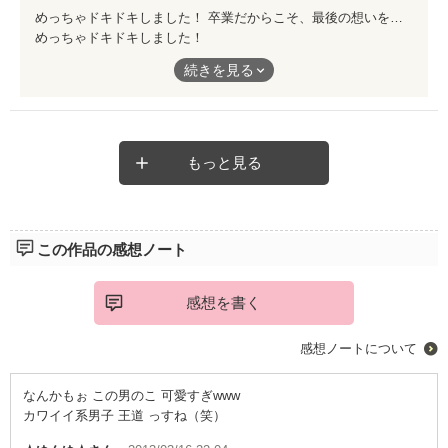
めっちゃドキドキしました！ 卒業だからこそ、最後の想いを… 一瞬で心を掴まれました！(≧∇≦) 短編なので、すごく読みやすいです(o^∀^o) 皆さん、是非ご一読を♪
めっちゃドキドキしました！
続きを見る
卒業だからこそ、最後の想いを…
一瞬で心を掴まれました！(≧∇≦)
短編なので、すごく読みやすいです(o^∀^o)
もっと見る
皆さん、是非ご一読を♪
この作品の感想ノート
感想を書く
感想ノートについて
なんかもぉ この男のこ 可愛すぎwww
カワイイ系男子 王道 っすね（笑）