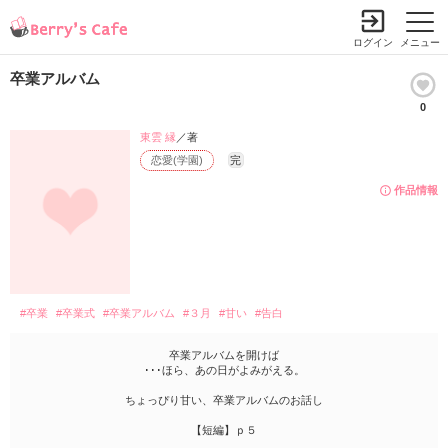
ログイン
メニュー
卒業アルバム
0
東雲 縁
／著
恋愛(学園)
完
作品情報
#卒業
#卒業式
#卒業アルバム
#３月
#甘い
#告白
卒業アルバムを開けば
･･･ほら、あの日がよみがえる。
ちょっぴり甘い、卒業アルバムのお話し
【短編】ｐ５