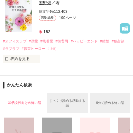
い、酒の勢いもあり一夜限りの関係となる。

遊野煌
／著
　帰国後、美桜は新しい職場でワンナイトした美青年と再会。
そんなある日、哲平は美桜がストーカー被害に

総文字数/112,403
なんと彼の正体は、とある財閥御曹司にも関わらず、一族を離
遭っていることを知る。

190ページ
恋愛(純愛)
れて起業した新進気鋭の実業家、社内でも冷徹だと評判な社長
美桜を守るため、哲平は同居を提案してきて――。

――御影恭司その人だったのだ――！

　なぜか恭司から飼い猫の世話係を命じられた美桜は、猫の世
182
話を口実にしばしば呼び出された上、二人はいわゆる身体だけ
夏木美桜(なつきみお)

#オフィスラブ
#溺愛
#執着愛
#御曹司
#ハッピーエンド
#結婚
#独占欲
✕

#ラブラブ
#職業ヒーロー
#上司
鳴海哲平 (なるみてっぺい)

表紙を見る
作品を読む
止まっていたはずの二人の時間が、再び動き出す。

舞川雛子（26）は大手お菓子メーカー、三日月製菓コーポレー
再会から始まる、溺愛ラブ。

ションの企画戦略室で働いている。

また雛子には2年前から付き合いはじめ、半年前から同棲を始
2026.6.5～2026.7.25

かんたん検索
めた、同期で恋人の石垣守（26）がいるのだが、後輩の姫原由
羅（24）との浮気が発覚した上、いつのまにか元カノにされて
いた。

じっくり読める感動する
30代女性向けの怖い話
5分で読める怖い話
守と由羅から『便利屋雛子』と馬鹿にされ、一人こっそり泣い
話
＊以前、公開していた話の改稿版です＊

ていた雛子に、企画戦略室の上司である雪瀬鷹哉（29）が
『──俺と結婚してくれないか』といきなりプロポーズをしてき
た上、同居まで提案してきて──？

鷹哉『宜しくな、俺の雛子』🦅
