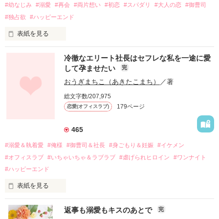
#幼なじみ
#溺愛
#再会
#両片想い
#初恋
#スパダリ
#大人の恋
#御曹司
#独占欲
#ハッピーエンド
表紙を見る
冷徹なエリート社長はセフレな私を一途に愛
して孕ませたい
完
幼なじみの哲平に淡い恋心を抱いていた美桜。

おうぎまちこ（あきたこまち）
／著
しかし、ある出来事をきっかけに二人の関係は壊れてしまう。

総文字数/207,975
関係修復もできないまま、美桜は両親の離婚によって

179ページ
恋愛(オフィスラブ)
引っ越すことになり、哲平とも離れ離れになった。

それから約十二年後。

465
過去の傷から、二度と会いたくないと思っていた哲平に

#溺愛＆執着愛
#俺様
#御曹司＆社長
#身ごもり＆妊娠
#イケメン
運命のような再会を果たす。

#オフィスラブ
#いちゃいちゃ＆ラブラブ
#虐げられヒロイン
#ワンナイト
そして、ひょんなことから

#ハッピーエンド
酔った勢いで一夜を共にしてしまった。

表紙を見る
さらに、美桜が初めてだと知った哲平は

『責任をとる、結婚しよう』と真っ直ぐに告げてきた。

　おかしな噂を流されて前の職場でうまくいかなかった梅田美
戸惑う美桜とは裏腹に、好きという気持ちを隠すことなく

返事も溺愛もキスのあとで
完
桜は、海外で傷心旅行をしていたところ、日本人美青年と出会
甘やかしてくる。
