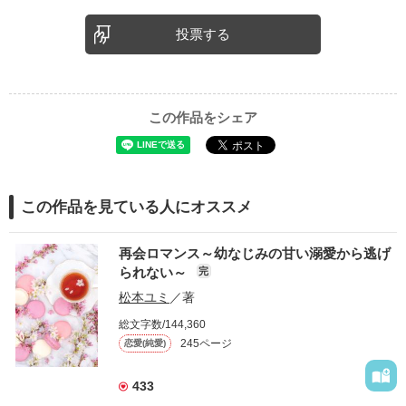
投票する
この作品をシェア
この作品を見ている人にオススメ
再会ロマンス～幼なじみの甘い溺愛から逃げ
られない～
完
松本ユミ
／著
総文字数/144,360
245ページ
恋愛(純愛)
433