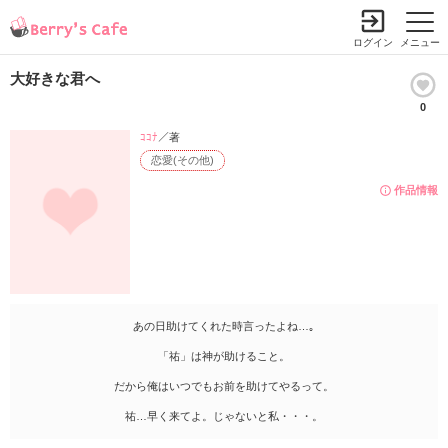
ログイン
メニュー
大好きな君へ
0
ｺｺﾅ
／著
恋愛(その他)
作品情報
あの日助けてくれた時言ったよね…｡
「祐」は神が助けること。
だから俺はいつでもお前を助けてやるって。
祐…早く来てよ。じゃないと私・・・。