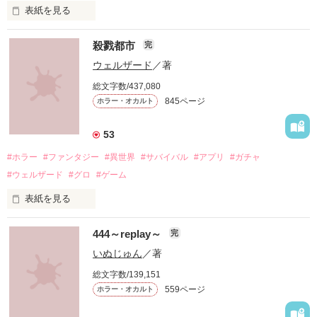
表紙を見る
殺戮都市
完
ウェルザード
／著
総文字数/437,080
「お願い、正気に戻って！」

845ページ
ホラー・オカルト
「ずっと一緒にいてあげる。

53
地獄で恋を、やり直そうね……」

#ホラー
#ファンタジー
#異世界
#サバイバル
#アプリ
#ガチャ
#ウェルザード
#グロ
#ゲーム
自分勝手な女子高生たちの

表紙を見る
円形の都市で、生きる為に人を殺す。

恋と友情、そして……

444～replay～
完
バケモノを生んで、殺して、殺される物語。

いぬじゅん
／著
定められたシステムに抗う事が出来ずに、流されるままに。

総文字数/139,151
559ページ
ホラー・オカルト
殺し殺され、命の灯が完全に消えるまで。
