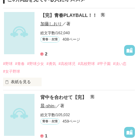
【完】青春PLAYBALL！！
完
加藤しおり
／著
総文字数/162,040
408ページ
青春・友情
2
#野球
#青春
#野球少女
#勇気
#高校球児
#高校野球
#甲子園
#淡い恋
#女子野球
表紙を見る
背中を合わせて【完】
完
汐崎 柚（しおざきゆう）

男より男前

晨-shin-
／著
甲子園優勝を目指す野球少女

総文字数/105,032
459ページ
青春・友情
木波 尚哉(きなみなおや)

1