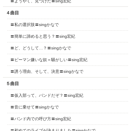
〓ようやく、見つけた〓sing宏紀
４曲目
〓私の選択肢〓singかなで
〓簡単に諦めると思う？〓sing宏紀
〓ど、どうして…？〓singかなで
〓ピーマン嫌いな奴＝騒がしい〓sing宏紀
〓誘う理由、そして、決意〓singかなで
５曲目
〓仮入部って、バンドだぞ？〓sing宏紀
〓音に乗せて〓singかなで
〓バンド内での呼び方〓sing宏紀
〓初めてのライブが決まりました〓singかなで