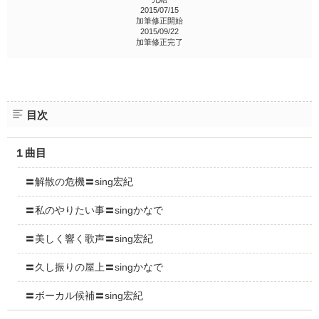
2015/07/15
加筆修正開始
2015/09/22
加筆修正完了
目次
１曲目
〓解散の危機〓sing宏紀
〓私のやりたい事〓singかなで
〓美しく響く歌声〓sing宏紀
〓久し振りの屋上〓singかなで
〓ボーカル候補〓sing宏紀