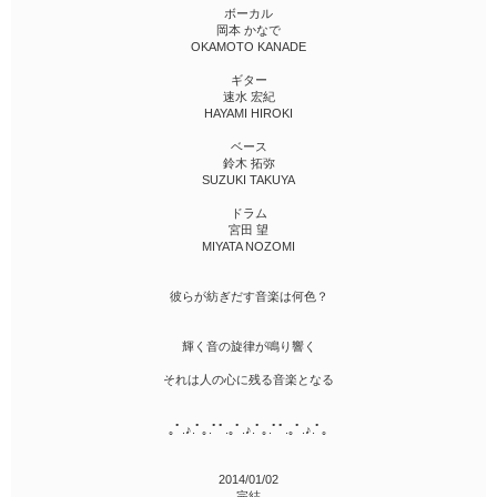
ボーカル
岡本 かなで
OKAMOTO KANADE
ギター
速水 宏紀
HAYAMI HIROKI
ベース
鈴木 拓弥
SUZUKI TAKUYA
ドラム
宮田 望
MIYATA NOZOMI
彼らが紡ぎだす音楽は何色？
輝く音の旋律が鳴り響く
それは人の心に残る音楽となる
｡ﾟ.♪.ﾟ｡.ﾟﾟ.｡ﾟ.♪.ﾟ｡.ﾟﾟ.｡ﾟ.♪.ﾟ｡
2014/01/02
完結