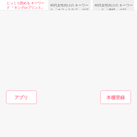
どれを優先するか

じっくり読める キーワー
40代女性向けの キーワー
40代女性向けの キーワー
ド 「キングorプリンス」
ド 「オフィスラブ」 の話
ド 「俺様」 の話
の話
恋は自由じゃ

どれだけ自分に素直になれるか

ないんですか？

最後の夏

それぞれ葛藤があって

その結末はひとつの愛の形に...

夢の舞台には君がいた・・・

お母さん、言ったよね？

好きな人と

＿＿＿＿＿＿＿＿＿＿＿＿＿＿＿

幸せになりなさいって。

2011.10.25　完結
絶対に忘れられない、夏

ファンタジー
ファンタジー
ファンタジー
ファンタ
転生令嬢は小食王
【完結】売られた
ポンコツ令嬢に転
扉の向こ
なら

子のお食事係
令嬢は最後の夜に
生したら、もふも
様～終電
どうして認めてくれないの…

作品を読む
ヤリ逃げしまし
ふから王子のメシ
界社畜O
甘沢林檎／著
.｡.:*・ﾟ＋.｡.:*・ﾟ＋.｡.:*・ﾟ

た〜平和に子育て
ウマ嫁に任命され
のドアを
やきいもほくほく
江本マシメサ／著
りわ あ
アプリ
していると、迎え
ました
異世界と
／著
でもね、

☆2009.11.29〜

に来たのは激重王
いました
私にも希望ができたの。

　2010. 3.25☆

子様でした〜
ある日私のところに来た天使…

もっと見る
私の希望と光……

かんたん検索の条件を変える
＊＊＊レビュー感謝＊＊＊

望が私を幸せにしてくれたね
