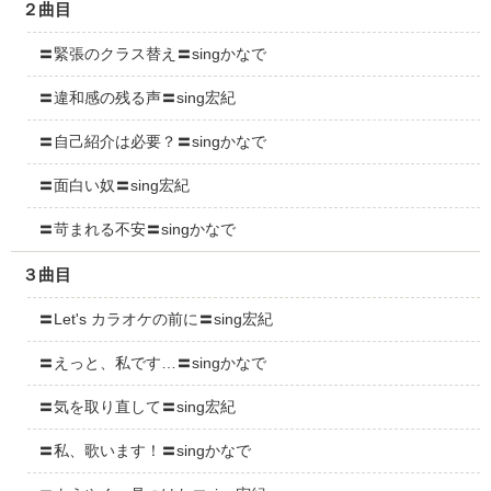
２曲目
〓緊張のクラス替え〓singかなで
〓違和感の残る声〓sing宏紀
〓自己紹介は必要？〓singかなで
〓面白い奴〓sing宏紀
〓苛まれる不安〓singかなで
３曲目
〓Let's カラオケの前に〓sing宏紀
〓えっと、私です…〓singかなで
〓気を取り直して〓sing宏紀
〓私、歌います！〓singかなで