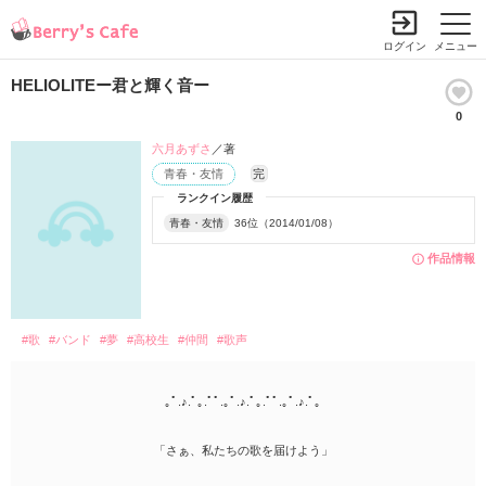
ログイン
メニュー
HELIOLITEー君と輝く音ー
0
六月あずさ
／著
青春・友情
完
ランクイン履歴
青春・友情
36位（2014/01/08）
作品情報
#歌
#バンド
#夢
#高校生
#仲間
#歌声
｡ﾟ.♪.ﾟ｡.ﾟﾟ.｡ﾟ.♪.ﾟ｡.ﾟﾟ.｡ﾟ.♪.ﾟ｡
「さぁ、私たちの歌を届けよう」