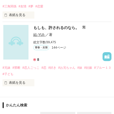
柚を隣で支える

#三角関係
#友情
#夢
#恋愛
健気な野球少年

表紙を見る
-未夜-

もしも、許されるのなら。
完
特に夢はないけど

.｡.:*・ﾟ＋.｡.:*・ﾟ＋.｡.:*・ﾟ

毎朝のひとりの時間が好き

結-YUI-
／著
総文字数/39,475
三年間を駆け抜けた二人の

144ページ
青春・友情
-零-

青春ラブストーリー

高校に行かずに

夢のために働く

8
.｡.:*・ﾟ＋.｡.:*・ﾟ＋.｡.:*・ﾟ

#兄妹
#禁断
#恋人ごっこ
#恋
#好き
#お兄ちゃん
#妹
#妊娠
#ブルー１３
-圭-

#子ども
零の親友で

未夜を見かけてから

表紙を見る
ずっと気になってる

「柚と一緒に野球が出来てよかった」

許して下さい。

たった一度の

友情と夢と恋愛

かんたん検索
過ちです。

「尚哉と一緒に野球が出来てよかった」
