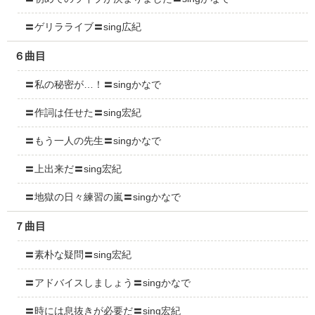
〓ゲリラライブ〓sing広紀
６曲目
〓私の秘密が…！〓singかなで
〓作詞は任せた〓sing宏紀
〓もう一人の先生〓singかなで
〓上出来だ〓sing宏紀
〓地獄の日々練習の嵐〓singかなで
７曲目
〓素朴な疑問〓sing宏紀
〓アドバイスしましょう〓singかなで
〓時には息抜きが必要だ〓sing宏紀