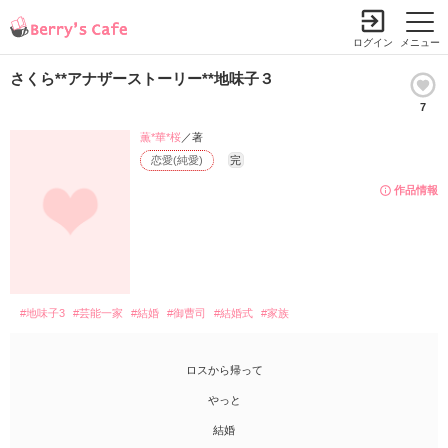
ログイン
メニュー
さくら**アナザーストーリー**地味子３
7
薫*華*桜
／著
恋愛(純愛)
完
作品情報
#地味子3
#芸能一家
#結婚
#御曹司
#結婚式
#家族
ロスから帰って
やっと
結婚