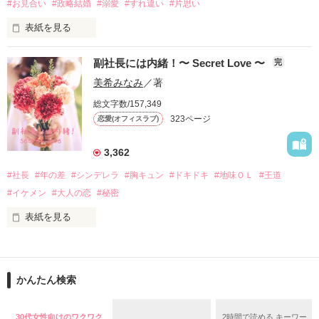
#お見合い
#政略結婚
#溺愛
#すれ違い
#片思い
会社に、就職が決まった

表紙を見る
すみれ。

・。・＊・゜☆・。＊。・☆・。＊・゜

副社長には内緒！〜 Secret Love 〜
完
なぜか配属されたのは、

美希みなみ
／著
政略結婚の向こう側には

その会社始まって以来の

総文字数/157,349
323ページ
恋愛(オフィスラブ)
何があるのだろう

社長秘書室だった。

何が待っているのだろう

3,362
修二の、直々のご指名だった・・・

#社長
#年の差
#シンデレラ
#胸キュン
#ドキドキ
#地味ＯＬ
#王道
きっと、あなたには大切な人がいる

なぜ、そこに配属されたのか・・・

#イケメン
#大人の恋
#秘密
私の気持ちまで手に入れようと

表紙を見る
しないでください

「え……？！」

７月１９日start

「副社長……」

・。・＊・゜☆・。＊。・☆・。＊・゜

８月１日finish

かんたん検索
レビューthank you

水川 莉乃  24歳  副社長秘書

ＭＡＲＹＯ様・愛音様

30代女性向けのワクワク
2時間で読める キーワー