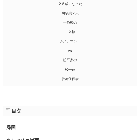
２８歳になった
幼馴染２人
一条家の
一条桜
カメラマン
vs
松平家の
松平蓮
歌舞伎役者
目次
帰国