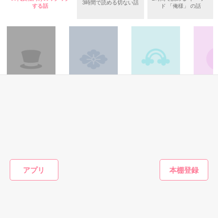
3時間で読める切ない話
らき様・rin様・SERA様

する話
ド 「俺様」 の話
長谷川 誠  29歳   大手IT企業  副社長

読者数6000人超え

夢みたいです。

真面目な地味OL⁈と遊び人の副社長⁈

2014/9/8　-  2014/11/25
berrys-cafe２位（最高）

でも、本当は？？

野いちご７位（最高）

読んでくれた皆様に

大感謝です！

作品を読む
「お前、まだ俺に何か隠してるの？」

レビュー・感想ドシドシください
「さあ？」

ミステリー・サスペ
歴史・時代
青春・友情
ファンタ
ンス
新撰組のヒミツ 壱
潮にのってきた彼
♂最強S
作品を読む
「副社長には内緒」サイエンスコーポレーションシリーズ第一
現実ＲＰＧ
女
愛事情♀
弾です。

佐原 虹／著
森口 貴大／著
都築 彩葉／著
cHiP／著
第二弾　心の鍵をもう一度　（書籍化に伴い、改題しました。
俺様室長は愛する人を閉じ込めたい）

もっと見る
第三弾　お願いダーリン

アプリ
かんたん検索の条件を変える
2022/10/09　短編になっていたX'mas Presentの続編、莉乃の
妊娠～出産までのお話になります。

X'mas Presentが一つだけお話が浮いていたので、どこにいれ
ようかと思ったのですが、こちらに入れさせていただきます。

そして加筆しました。重複している部分もありますのでご了承