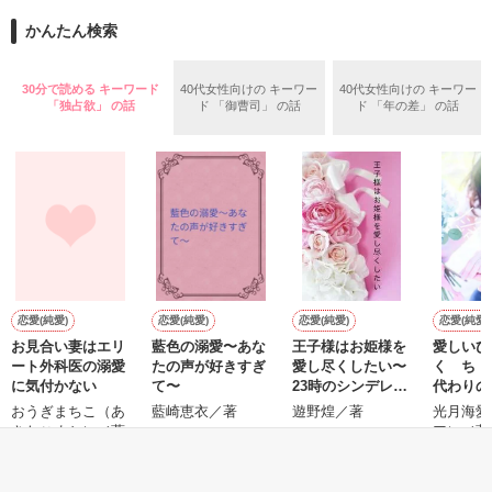
また雛子には2年前から付き合いはじめ、半年前から同棲を始
2026.6.5～2026.7.25

かんたん検索
めた、同期で恋人の石垣守（26）がいるのだが、後輩の姫原由
羅（24）との浮気が発覚した上、いつのまにか元カノにされて
いた。

30分で読める キーワード
40代女性向けの キーワー
40代女性向けの キーワー
守と由羅から『便利屋雛子』と馬鹿にされ、一人こっそり泣い
「独占欲」 の話
ド 「御曹司」 の話
ド 「年の差」 の話
＊以前、公開していた話の改稿版です＊

ていた雛子に、企画戦略室の上司である雪瀬鷹哉（29）が
『──俺と結婚してくれないか』といきなりプロポーズをしてき
た上、同居まで提案してきて──？

鷹哉『宜しくな、俺の雛子』🦅

雛子『俺の……ひぃ、雛子？！！！』🐥

作品を読む
シゴデキで冷徹な上司が見せる素顔は、なぜか想像以上に甘く
て……🐥💓🦅

恋愛(純愛)
恋愛(純愛)
恋愛(純愛)
恋愛(純愛)
お見合い妻はエリ
藍色の溺愛〜あな
王子様はお姫様を
愛しいひ
※表紙も作中使用の画像も全てフリー素材です。

ート外科医の溺愛
たの声が好きすぎ
愛し尽くしたい〜
く ち 
※執筆期間2026.6.3〜7.20完結です。　

に気付かない
て〜
23時のシンデレラ
代わりの
※他サイトさんにて恋愛トレンド1位でした〜良かったら読ん
短編〜
編）
おうぎまちこ（あ
藍崎恵衣／著
遊野煌／著
光月海愛
で頂けると嬉しいです。
きたこまち）／著
ア）／著
もっと見る
作品を読む