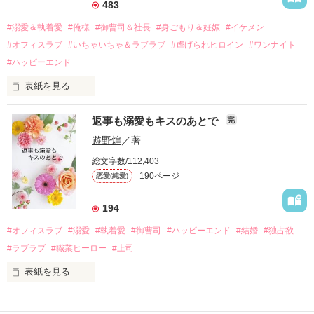
483
過去の傷から、二度と会いたくないと思っていた哲平に

#溺愛＆執着愛
#俺様
#御曹司＆社長
#身ごもり＆妊娠
#イケメン
運命のような再会を果たす。

#オフィスラブ
#いちゃいちゃ＆ラブラブ
#虐げられヒロイン
#ワンナイト
そして、ひょんなことから

#ハッピーエンド
酔った勢いで一夜を共にしてしまった。

表紙を見る
さらに、美桜が初めてだと知った哲平は

『責任をとる、結婚しよう』と真っ直ぐに告げてきた。

　おかしな噂を流されて前の職場でうまくいかなかった梅田美
戸惑う美桜とは裏腹に、好きという気持ちを隠すことなく

返事も溺愛もキスのあとで
完
桜は、海外で傷心旅行をしていたところ、日本人美青年と出会
甘やかしてくる。

い、酒の勢いもあり一夜限りの関係となる。

遊野煌
／著
　帰国後、美桜は新しい職場でワンナイトした美青年と再会。
そんなある日、哲平は美桜がストーカー被害に

総文字数/112,403
なんと彼の正体は、とある財閥御曹司にも関わらず、一族を離
遭っていることを知る。

190ページ
恋愛(純愛)
れて起業した新進気鋭の実業家、社内でも冷徹だと評判な社長
美桜を守るため、哲平は同居を提案してきて――。

――御影恭司その人だったのだ――！

　なぜか恭司から飼い猫の世話係を命じられた美桜は、猫の世
194
話を口実にしばしば呼び出された上、二人はいわゆる身体だけ
夏木美桜(なつきみお)

#オフィスラブ
#溺愛
#執着愛
#御曹司
#ハッピーエンド
#結婚
#独占欲
✕

#ラブラブ
#職業ヒーロー
#上司
鳴海哲平 (なるみてっぺい)

表紙を見る
作品を読む
止まっていたはずの二人の時間が、再び動き出す。

舞川雛子（26）は大手お菓子メーカー、三日月製菓コーポレー
再会から始まる、溺愛ラブ。

ションの企画戦略室で働いている。
