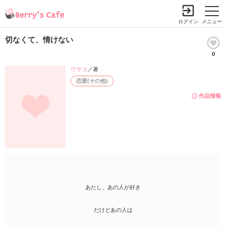
ログイン
メニュー
切なくて、情けない
0
ウサコ
／著
恋愛(その他)
作品情報
あたし、あの人が好き
だけどあの人は