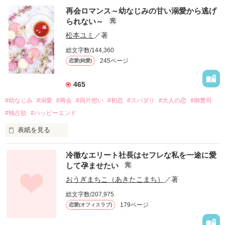
再会ロマンス～幼なじみの甘い溺愛から逃げ
られない～
完
松本ユミ
／著
総文字数/144,360
245ページ
恋愛(純愛)
465
#幼なじみ
#溺愛
#再会
#両片想い
#初恋
#スパダリ
#大人の恋
#御曹司
#独占欲
#ハッピーエンド
表紙を見る
冷徹なエリート社長はセフレな私を一途に愛
して孕ませたい
完
幼なじみの哲平に淡い恋心を抱いていた美桜。

おうぎまちこ（あきたこまち）
／著
しかし、ある出来事をきっかけに二人の関係は壊れてしまう。

総文字数/207,975
関係修復もできないまま、美桜は両親の離婚によって

179ページ
恋愛(オフィスラブ)
引っ越すことになり、哲平とも離れ離れになった。

それから約十二年後。
