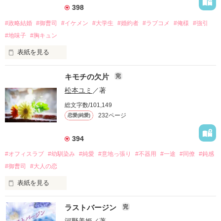
398
#政略結婚
#御曹司
#イケメン
#大学生
#婚約者
#ラブコメ
#俺様
#強引
#地味子
#胸キュン
表紙を見る
猛勉強の末、ようやくつかんだ憧れのキャンパスライフ

キモチの欠片
完
恋愛、友情、勉強

松本ユミ
／著
総文字数/101,149
遅れて来た青春を満喫するつもりだった

232ページ
恋愛(純愛)
ふつーの女子大生　小森　遥（19）

394
しかし、目の前に突然現れた婚約者　

#オフィスラブ
#幼馴染み
#純愛
#意地っ張り
#不器用
#一途
#同僚
#鈍感
#御曹司
#大人の恋
「誰が？誰の？婚約者ですか？」

表紙を見る
「君が、僕の、婚約者だよ」

ラストバージン
完
「早く俺を好きになれよ」

エレガントな容姿とうって変わり、超強引で非常識
