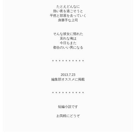
たとえどんなに
熱い夜を過ごそうと
平然と部屋を去っていく
身勝手な上司
そんな彼女に惚れた
哀れな俺は
今日もまた
都合のいい男になる
＊＊＊＊＊＊＊＊＊＊
2013.7.23
編集部オススメに掲載
＊＊＊＊＊＊＊＊＊＊
短編小説です
お気軽にどうぞ