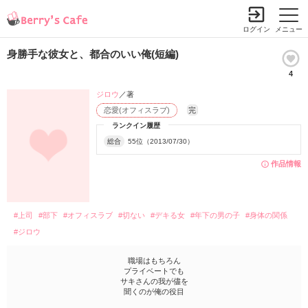
ログイン
メニュー
身勝手な彼女と、都合のいい俺(短編)
4
ジロウ
／著
恋愛(オフィスラブ)
完
ランクイン履歴
総合
55位（2013/07/30）
作品情報
#上司
#部下
#オフィスラブ
#切ない
#デキる女
#年下の男の子
#身体の関係
#ジロウ
職場はもちろん
プライベートでも
サキさんの我が儘を
聞くのが俺の役目