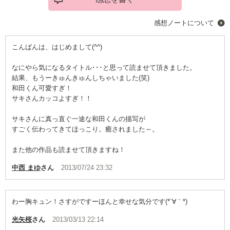
感想ノートについて
こんばんは、はじめまして(^^)
なにやら気になるタイトル･･･と思って読ませて頂きました。
結果、もうーきゅんきゅんしちゃいました(笑)
和田くん可愛すぎ！
サキさんカッコよすぎ！！
サキさんに真っ直ぐ一途な和田くんの描写が
すごく伝わってきてほっこり。癒されました～。
また他の作品も読ませて頂きますね！
中西 まゆ
さん
2013/07/24 23:32
わー胸キュン！さすがですーほんと幸せな気分です(*´∀｀*)
光矢桜
さん
2013/03/13 22:14