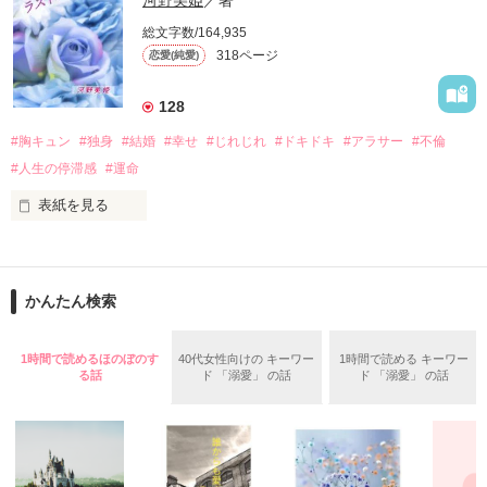
河野美姫
／著
総文字数/164,935
私の平穏な生活をかき乱し、翻弄する男

318ページ
恋愛(純愛)
「(あんたはイケメン俳優気取りかっ)」

某大手商事会社の御曹司　葛城　匠（21）　

128
借金のカタに、この変わり者の元へ嫁ぐ事となる

#胸キュン
#独身
#結婚
#幸せ
#じれじれ
#ドキドキ
#アラサー
#不倫
些細なことでスレ違い

お互いを避けた高校時代

結婚まで残された執行猶予は大学四年間…　

#人生の停滞感
#運命
同じ会社で再会した幼なじみとの

表紙を見る
恋の行方

★はせこうさま

― ごく普通の、苦く甘い恋の話 ―

意地っ張り鈍感女

☆よぉーりんさま

かんたん検索
×

★さらさらとさま

実は一途な男

周りを見渡せば、

レビューありがとうございます！
1時間で読めるほのぼのす
40代女性向けの キーワー
1時間で読める キーワー
いつの間にか既婚者ばかり。

る話
ド 「溺愛」 の話
ド 「溺愛」 の話
2013.4.4～6.18

結婚なんて、

作品を読む
自然と出来ると思っていた。

.。.:*·゜＋.。.:*·゜＋.。.:*·゜＋.。.:*·゜＋.。.:*·゜＋.。.:*·゜