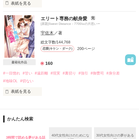
表紙を見る
見た目も性格も自他ともに認める地味子の私が入社した会社は

日本有数の総合商社。

エリート専務の献身愛
完
半年前から、時々通勤電車で見かける

[原題]Sweet Distance－7700㎞の片思いー
絶世の美男子に憧れていた日々

宇佐木
／著
で、配属された部署が、どういうワケか受付。

当然話しかける勇気もなく

総文字数/144,768
見つめるだけで満足できるほどの

200ページ
恋愛(キケン・ダーク)
大切な片想いだったのに

受付嬢と言えば”会社の顔”

私なんかより綺麗な同期がうじゃうじゃ居たのに、どうして私
書籍化作品
なの？

160
゜+.――゜+.――゜+.――゜+.――゜+.――゜

#一目惚れ
#甘い
#遠距離
#現実
#裏切り
#強引
#御曹司
#身分差
三藤　咲（みつふじ　さき）26歳

案の定、配属初日にキツ～いダメ出しをされた。

#地味OL
#切ない
大手文具メーカー　Stationia　総務部

万年片想いの恋愛不器用OL

表紙を見る
「我社の受付で、こけしが眼鏡掛けた様なすっぴん女を見ると
《2018.2.10にベリーズ文庫より書籍化予定のため、大変申し
×

は思わなかった。人事は何考えてんだ？」

訳ないのですが1.10より試し読みになります。

よろしくお願いいたします》

八神　一誠（やがみ　いっせい）31歳

かんたん検索
服飾業界最大手・八神グループ子息

そう怒鳴ったのは、次期社長と噂されている容姿端麗な専務。

悪評高き御曹司

40代女性向けのためにな
30代女性向けの夢がある
3時間で読める夢がある話
゜+.――゜+.――゜+.――゜+.――゜+.――゜
