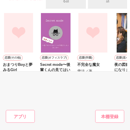
早くも配置転換かと思いきや――

る話
話
「ひと目惚れって、信じる？」

そんなこと本当は信じられなかったけれど、

ひょんなことから一夜を共にした彼は

その日の午後、受付に現れた専務のイケメン秘書が冷めた視線
あまりに真剣な目をして言うから。

まさかのオオカミ御曹司

を私に向け、不機嫌な顔で呟く。

信じただけでなく、心まで奪われて。

失恋のショックで立ち直れない

私の前に再び現れた彼は

「大沢　茉耶（おおさわ　まや）さん、専務からあなたをなん
それなのに――

とっても冷たいのに優しくて

とかしろという指示がありました」

特別に甘やかしてくれる

恋愛(その他)
恋愛(オフィスラブ)
恋愛(学園)
恋愛(逆ハー
「騙していたんですか……？」

えっ？　なんとかって……？

おまつりBoyと夢
Secret mode〜後
不完全な魔女
夜の図書
「俺に染まったお前は、最高に綺麗だ」

みるGirl
輩くんの見てはい
になりま
雪涼／著
けないトコロを見
U/A／著
クナリ／
てしまいました〜
冬野 まゆき／著
この道のりは、本当にあなたとの甘い未来に繫がってい
振り回されてばかりだけど

❅:*.。 ｡.*:❅

る……？

彼のことが好きなんです！

Review

天然超地味子×強引御曹司×冷血秘書

もっと見る
聖凪砂さま

の

かんたん検索の条件を変える
甘いけど、何気に複雑で

アプリ
実は危険な

●2017.2.14～2017.5.31●

Love　story
