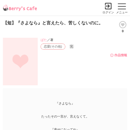
ログイン
メニュー
【短】『さよなら』と言えたら、苦しくないのに。
0
ぱた
／著
恋愛(その他)
完
作品情報
『さよなら』
たったその一言が、言えなくて。
『幸せになってね』