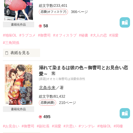
総文字数/233,401
366ページ
恋愛(オフィスラブ)
書籍化作品
58
#地味OL
#ラブコメ
#御曹司
#オフィスラブ
#秘書
#大人の恋
#溺愛
#三角関係
表紙を見る
溺れて染まるは彼の色～御曹司とお見合い恋
―――――――――

愛～
完
[原題]オオカミ御曹司は溺愛依存性
2018年4月

ベリーズ文庫より書籍化(文庫)させて頂くことになりました。

北条歩来
／著
読んでくださった読者様のお陰です。

総文字数/81,432
有難う御座いました。

210ページ
恋愛(純愛)
書籍化に伴い、全ページ公開を終了し、試し読みにさせて頂き
書籍化作品
ました。

495
―――――――――

#お見合い
#御曹司
#副社長
#溺愛
#片思い
#ツンデレ
#地味OL
#同棲