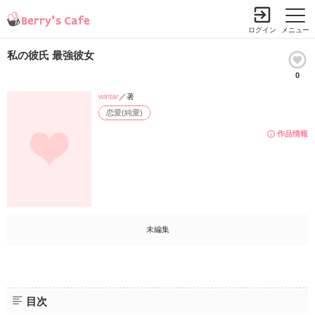
ログイン
メニュー
私の彼氏 最強彼女
0
wintar
／著
恋愛(純愛)
作品情報
未編集
目次