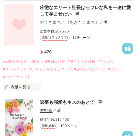
冷徹なエリート社長はセフレな私を一途に愛
して孕ませたい
完
幼なじみの哲平に淡い恋心を抱いていた美桜。

おうぎまちこ（あきたこまち）
／著
しかし、ある出来事をきっかけに二人の関係は壊れてしまう。

総文字数/207,975
関係修復もできないまま、美桜は両親の離婚によって

179ページ
恋愛(オフィスラブ)
引っ越すことになり、哲平とも離れ離れになった。

それから約十二年後。

476
過去の傷から、二度と会いたくないと思っていた哲平に

#溺愛＆執着愛
#俺様
#御曹司＆社長
#身ごもり＆妊娠
#イケメン
運命のような再会を果たす。

#オフィスラブ
#いちゃいちゃ＆ラブラブ
#虐げられヒロイン
#ワンナイト
そして、ひょんなことから

#ハッピーエンド
酔った勢いで一夜を共にしてしまった。

表紙を見る
さらに、美桜が初めてだと知った哲平は

『責任をとる、結婚しよう』と真っ直ぐに告げてきた。

　おかしな噂を流されて前の職場でうまくいかなかった梅田美
戸惑う美桜とは裏腹に、好きという気持ちを隠すことなく

返事も溺愛もキスのあとで
完
桜は、海外で傷心旅行をしていたところ、日本人美青年と出会
甘やかしてくる。

い、酒の勢いもあり一夜限りの関係となる。

遊野煌
／著
　帰国後、美桜は新しい職場でワンナイトした美青年と再会。
そんなある日、哲平は美桜がストーカー被害に

総文字数/112,403
なんと彼の正体は、とある財閥御曹司にも関わらず、一族を離
遭っていることを知る。

190ページ
恋愛(純愛)
れて起業した新進気鋭の実業家、社内でも冷徹だと評判な社長
美桜を守るため、哲平は同居を提案してきて――。

――御影恭司その人だったのだ――！
