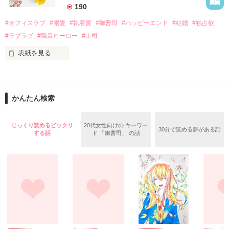
　なぜか恭司から飼い猫の世話係を命じられた美桜は、猫の世
190
話を口実にしばしば呼び出された上、二人はいわゆる身体だけ
夏木美桜(なつきみお)

#オフィスラブ
#溺愛
#執着愛
#御曹司
#ハッピーエンド
#結婚
#独占欲
✕

#ラブラブ
#職業ヒーロー
#上司
鳴海哲平 (なるみてっぺい)

表紙を見る
作品を読む
止まっていたはずの二人の時間が、再び動き出す。

舞川雛子（26）は大手お菓子メーカー、三日月製菓コーポレー
再会から始まる、溺愛ラブ。

ションの企画戦略室で働いている。

また雛子には2年前から付き合いはじめ、半年前から同棲を始
2026.6.5～2026.7.25

かんたん検索
めた、同期で恋人の石垣守（26）がいるのだが、後輩の姫原由
羅（24）との浮気が発覚した上、いつのまにか元カノにされて
いた。

じっくり読めるビックリ
20代女性向けの キーワー
30分で読める夢がある話
守と由羅から『便利屋雛子』と馬鹿にされ、一人こっそり泣い
する話
ド 「御曹司」 の話
＊以前、公開していた話の改稿版です＊

ていた雛子に、企画戦略室の上司である雪瀬鷹哉（29）が
『──俺と結婚してくれないか』といきなりプロポーズをしてき
た上、同居まで提案してきて──？

鷹哉『宜しくな、俺の雛子』🦅

雛子『俺の……ひぃ、雛子？！！！』🐥

作品を読む
シゴデキで冷徹な上司が見せる素顔は、なぜか想像以上に甘く
て……🐥💓🦅
