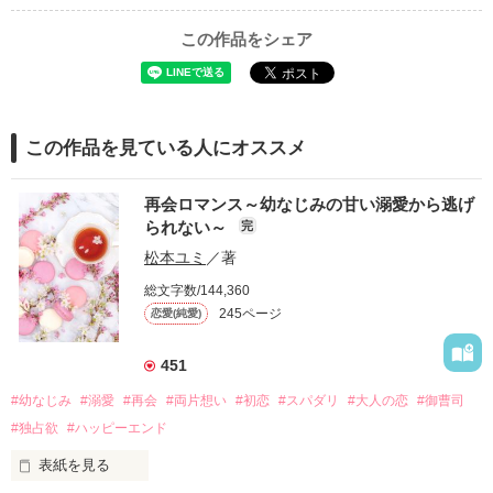
この作品をシェア
この作品を見ている人にオススメ
再会ロマンス～幼なじみの甘い溺愛から逃げ
られない～
完
松本ユミ
／著
総文字数/144,360
245ページ
恋愛(純愛)
451
#幼なじみ
#溺愛
#再会
#両片想い
#初恋
#スパダリ
#大人の恋
#御曹司
#独占欲
#ハッピーエンド
表紙を見る