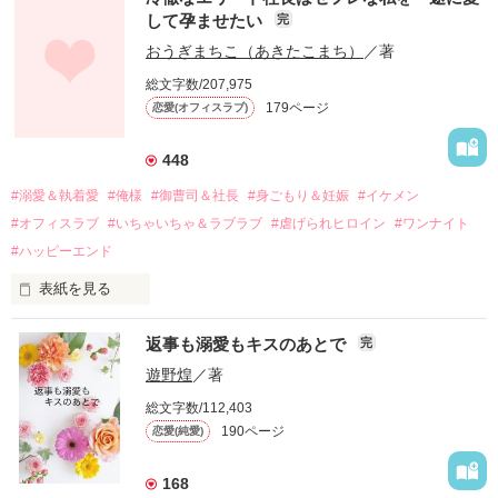
して孕ませたい
完
幼なじみの哲平に淡い恋心を抱いていた美桜。

おうぎまちこ（あきたこまち）
／著
しかし、ある出来事をきっかけに二人の関係は壊れてしまう。

総文字数/207,975
関係修復もできないまま、美桜は両親の離婚によって

179ページ
恋愛(オフィスラブ)
引っ越すことになり、哲平とも離れ離れになった。

それから約十二年後。

448
過去の傷から、二度と会いたくないと思っていた哲平に

#溺愛＆執着愛
#俺様
#御曹司＆社長
#身ごもり＆妊娠
#イケメン
運命のような再会を果たす。

#オフィスラブ
#いちゃいちゃ＆ラブラブ
#虐げられヒロイン
#ワンナイト
そして、ひょんなことから

#ハッピーエンド
酔った勢いで一夜を共にしてしまった。

表紙を見る
さらに、美桜が初めてだと知った哲平は

『責任をとる、結婚しよう』と真っ直ぐに告げてきた。

　おかしな噂を流されて前の職場でうまくいかなかった梅田美
戸惑う美桜とは裏腹に、好きという気持ちを隠すことなく

返事も溺愛もキスのあとで
完
桜は、海外で傷心旅行をしていたところ、日本人美青年と出会
甘やかしてくる。

い、酒の勢いもあり一夜限りの関係となる。

遊野煌
／著
　帰国後、美桜は新しい職場でワンナイトした美青年と再会。
そんなある日、哲平は美桜がストーカー被害に

総文字数/112,403
なんと彼の正体は、とある財閥御曹司にも関わらず、一族を離
遭っていることを知る。

190ページ
恋愛(純愛)
れて起業した新進気鋭の実業家、社内でも冷徹だと評判な社長
美桜を守るため、哲平は同居を提案してきて――。

――御影恭司その人だったのだ――！

　なぜか恭司から飼い猫の世話係を命じられた美桜は、猫の世
168