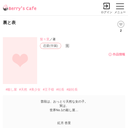
ログイン
メニュー
裏と表
2
梨々里
／著
恋愛(学園)
完
作品情報
#殺し屋
#天然
#美少女
#王子様
#社長
#副社長
普段は、おっとり天然な女の子。
実は、
世界No.1の殺し屋…
紅月 杏里