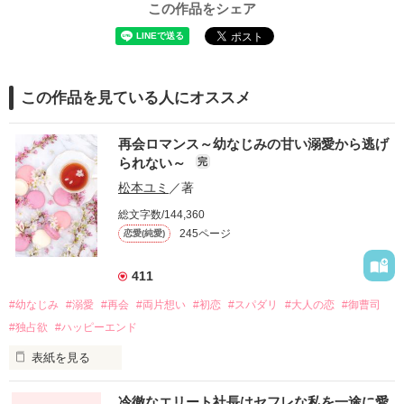
この作品をシェア
この作品を見ている人にオススメ
再会ロマンス～幼なじみの甘い溺愛から逃げ
られない～
完
松本ユミ
／著
総文字数/144,360
245ページ
恋愛(純愛)
411
#幼なじみ
#溺愛
#再会
#両片想い
#初恋
#スパダリ
#大人の恋
#御曹司
#独占欲
#ハッピーエンド
表紙を見る
冷徹なエリート社長はセフレな私を一途に愛