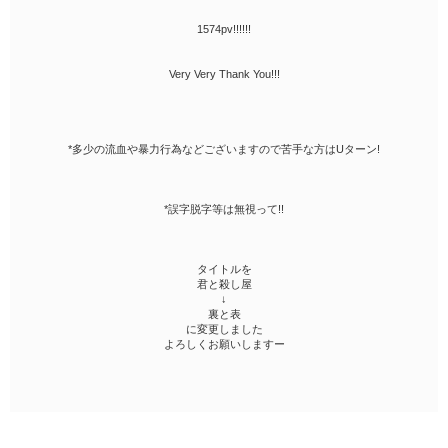
1574pv!!!!!!
Very Very Thank You!!!
*多少の流血や暴力行為などございますので苦手な方はUターン!
*誤字脱字等は無視って!!
タイトルを
君と殺し屋
↓
裏と表
に変更しました
よろしくお願いしますー