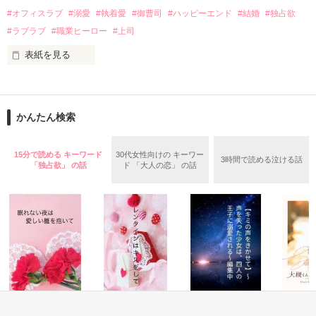
話を口実にしばしば呼び出された上、二人はいわゆる身体だけ
夏木美桜(なつきみお)

#オフィスラブ
#溺愛
#執着愛
#御曹司
#ハッピーエンド
#結婚
#独占欲
✕

#ラブラブ
#職業ヒーロー
#上司
鳴海哲平 (なるみてっぺい)

表紙を見る
作品を読む
止まっていたはずの二人の時間が、再び動き出す。

舞川雛子（26）は大手お菓子メーカー、三日月製菓コーポレー
再会から始まる、溺愛ラブ。

ションの企画戦略室で働いている。

また雛子には2年前から付き合いはじめ、半年前から同棲を始
2026.6.5～2026.7.25

かんたん検索
めた、同期で恋人の石垣守（26）がいるのだが、後輩の姫原由
羅（24）との浮気が発覚した上、いつのまにか元カノにされて
いた。

15分で読める キーワード
30代女性向けの キーワー
3時間で読める泣ける話
守と由羅から『便利屋雛子』と馬鹿にされ、一人こっそり泣い
「独占欲」 の話
ド 「大人の恋」 の話
＊以前、公開していた話の改稿版です＊

ていた雛子に、企画戦略室の上司である雪瀬鷹哉（29）が
『──俺と結婚してくれないか』といきなりプロポーズをしてき
た上、同居まで提案してきて──？

鷹哉『宜しくな、俺の雛子』🦅

雛子『俺の……ひぃ、雛子？！！！』🐥

作品を読む
シゴデキで冷徹な上司が見せる素顔は、なぜか想像以上に甘く
て……🐥💓🦅

恋愛(純愛)
恋愛(ラブコメ)
恋愛(逆ハー)
恋愛(オフ