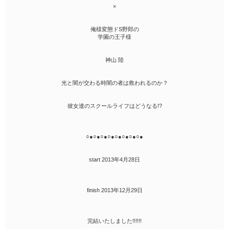
×
俺様変態ドS野郎の
学園の王子様
神山 陸
光と闇が交わる時闇の者は救われるのか？
彼女達のスクールライフはどうなる!?
○●○●○●○●○●○●○●○●
start 2013年4月28日
finish 2013年12月29日
完結いたしました!!!!!!