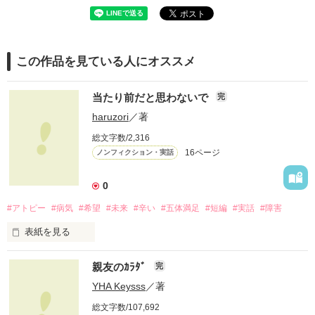
この作品を見ている人にオススメ
当たり前だと思わないで
完
haruzori
／著
総文字数/2,316
16ページ
ノンフィクション・実話
0
#アトピー
#病気
#希望
#未来
#辛い
#五体満足
#短編
#実話
#障害
表紙を見る
親友のｶﾗﾀﾞ
完
貴方はどのくらいアトピー性皮膚炎について知っていますか？

YHA Keysss
／著
総文字数/107,692
名前を聞いたことある程度？
