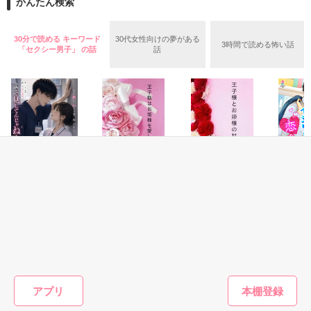
かんたん検索
special thanks

そこで私は、

yuria yoru mariko shin

30分で読める キーワード
30代女性向けの夢がある
3時間で読める怖い話
何とも言えない、

(writrz from noichigo)

「セクシー男子」 の話
話
なんかこう、ホラ、ねぇ？

あるでしょ？

c k y r k a k r s n etc…

and u

・・・何とも言えないので、

上手い例えが

I owe u a lot.

見つからないのだが、

Thant's really nice of U★

そういう体験をしたのだ。

I love ya

恋愛(ラブコメ)
恋愛(純愛)
恋愛(純愛)
恋愛(オフ
あの日の事は、

よそ見してんじゃ
王子様はお姫様を
王子様とお姫様の
イジワル
数年経った今でも、

ねーよ。〜前腕フ
愛し尽くしたい〜
甘い日常
の手ほど
鮮明に思い出す事が出来る。

ェチ看護師が、ク
23時のシンデレラ
遊野煌／著
丘松さわ
ールな外科医の独
短編〜
秋元ちなみ／著
遊野煌／著
07.11.2008

占愛に捕まりまし
そう、男が、あの男が、

author:yhaya
た〜
店内のアダルトビデオを・・・

もっと見る
アプリ
作品を読む