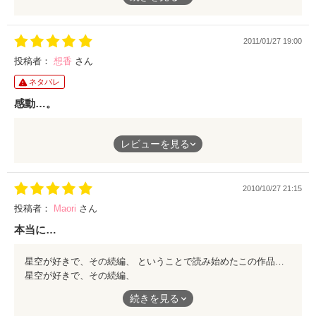
すごく切なくて胸が締めつけられます。
2011/01/27 19:00
投稿者：
想香
さん
ネタバレ
感動…。
すごく琉奈（星空）の気持ちが分かります。
レビューを見る
感動しました。
2010/10/27 21:15
続編はもう泣いて涙が止まってまた泣いて…
投稿者：
Maori
さん
本当に…
の繰り返しでした。
星空が好きで、その続編、 ということで読み始めたこの作品。 10年後の翼の手紙。 本当にカッコいい。 愛ちゃん、千夏ちゃんも きっと可愛いんだろぅなぁ。 本当にいいお話です♥
星空が好きで、その続編、
琉奈さんには幸せな家庭を築いてイッテホシイです…(＞д＼)
ということで読み始めたこの作品。
続きを見る