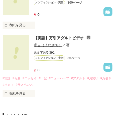
360ページ
ノンフィクション・実話
身内にいるから詳しく知っている？

0
表紙を見る
私はアトピーをもって生まれました。

ｳﾞｨｼﾞｭｱﾙ系バンドを通じてできた親友

【実話】万引アダルトビデオ
完
あの時アタシ達はまだ16歳だった

米吉（よねきち）
／著
壊れる貴方を浄化出来なくて…

重度の一歩手前って感じです。

総文字数/9,391
36ページ
ノンフィクション・実話
ｳﾞｨｼﾞｭｱﾙ系バンドのプロへと夢を追い掛ける男の子達。

それを取り巻く女の子の裏側のお話です。

0
#実話
#犯罪
#エッセイ
#日記
#ニューハーフ
#アダルト
#お笑い
#万引き
#オカマ
#サスペンス
side story:親友のｶﾗﾀﾞ〜遥〜

作品を読む
07.19.2008

表紙を見る
完結しました☆

私は二十歳の頃、

よろしければのぞいてくらさい☆

レンタルビデオショップで

働いていた。
