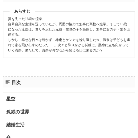
あらすじ
翼を失った13歳の流奈。
自暴自棄な生活を送っていたが、周囲の協力で無事に高校へ進学。そして16歳
になった流奈は、ヨリを戻した元彼・雄也の子を妊娠し、無事に女の子・愛を出
産する。
しかし、幸せな日々は続かず、雄也とケンカを繰り返した末、流奈は子どもを連
れて家を飛び出すのだった･･･。次々と降りかかる試練に、懸命に立ち向かって
いく流奈。果たして、流奈が再び心から笑える日は来るのか!?
目次
星空
孤独の世界
結婚生活
命