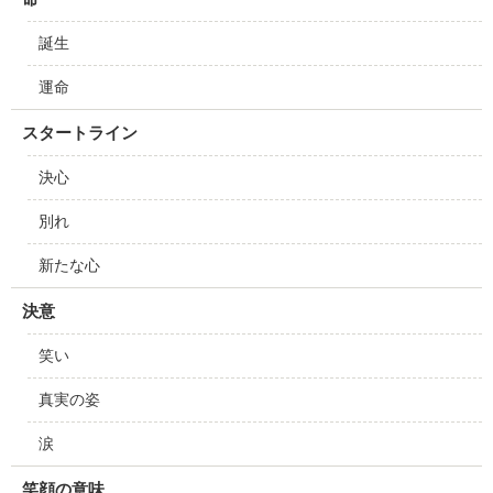
誕生
運命
スタートライン
決心
別れ
新たな心
決意
笑い
真実の姿
涙
笑顔の意味