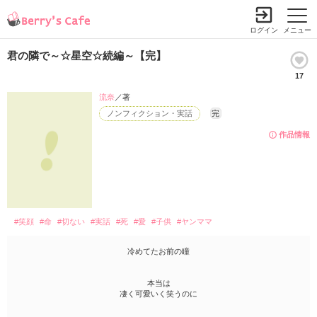
ログイン
メニュー
君の隣で～☆星空☆続編～【完】
17
流奈
／著
ノンフィクション・実話
完
作品情報
#笑顔
#命
#切ない
#実話
#死
#愛
#子供
#ヤンママ
冷めてたお前の瞳
本当は
凄く可愛いく笑うのに