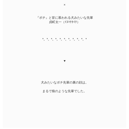
×
『ポチ』と皆に慕われる犬みたいな先輩
戌町太一（ｲﾇﾏﾁﾀｲﾁ）
*。*。*。*。*。*。*。*。*。*。*
▼
犬みたいなポチ先輩の裏の顔は。
まるで狼のような先輩でした。