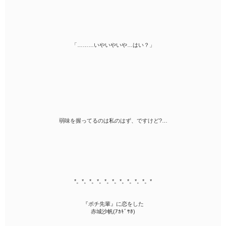
「………いやいやいや…はい？」
弱味を握ってるのは私のはず、ですけど?…
*。*。*。*。*。*。*。*。*。*。*
『ポチ先輩』に恋をした
赤城沙帆(ｱｶｷﾞｻﾎ)