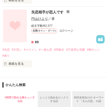
表紙を見る
失恋相手が恋人です
完
ただ今23歳

【原題：説教男子のアメとムチ】

円山ひより
／著
総文字数/92,377
夜のオフィスに二人きり。

117ページ
恋愛(キケン・ダーク)
23にもなって…

89
情けないです

イケメンの先輩に…

#失恋
#片思い
#イケメン
#一途な恋
#同級生
#不器用な溺愛
#胸キュン
#偽り
アタシのご主人様

私は説教されています。

表紙を見る
大学生の沙穂が一目惚れした相手は同い年の美少年、葵。

「俺のほうがあんなやつなんかより

大学内の王子様的存在の葵。

かんたん検索
た、たまには…アメもください。

　いいだろ？」

沙穂の憧れる歩美先輩に片思いしている葵。

2時間で読める胸キュンす
じっくり読めるビックリ
30代女性向けの キーワー
この恋は叶わない。

2015.7.6

る話
する話
ド 「大人の恋」 の話
本編完結＆公開
