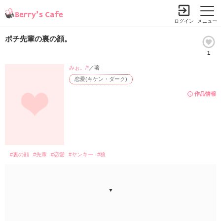
ログイン
メニュー
ポチ先輩の裏の顔。
1
みぉ。/*
／著
恋愛(キケン・ダーク)
作品情報
#裏の顔
#先輩
#恋愛
#ヤンキー
#狼
▼