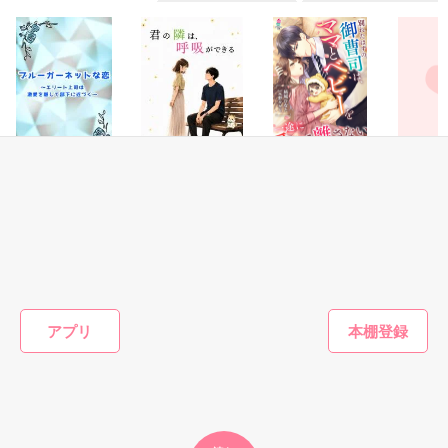
この恋は届かない。

まさかの厄介者出現…。

2015.7.28

そう思っていた。

「説教男子のひとりごと」完結

けれど。

2015.11.24

スピンオフ

まさかの芸能界

歩美先輩に失恋した葵に。

『性悪女子のツミとバツ』

完結＆公開しました

自分の気持ちを隠して。

（ベリカ限定）

恋愛(オフィスラブ)
恋愛(純愛)
恋愛(キケン・ダーク)
恋愛(純愛)
【受賞】ブルーガ
君の隣は、呼吸が
別れたはずの御曹
御曹司様
失恋者同士の仮の恋人生活を提案する沙穂。

2016.4.14

ーネットな恋 ～
できる
司は、ママとベビ
レラを溺
マカロン文庫より発売

エリート上司は激
ーを一途に愛して
長月かよ／著
にしのそ
恋人生活の条件は「お互いに好きな人が出来たら別れる」

愛を隠して部下に
離さない
またたびやま銀猫
結城ひなた／著
注）掲載中の作品は改稿前のものです

近づく～
／著
「これでお前は俺のもの」

葵への想いを必死で封印しつつ、始まった偽りの恋人生活。

「恋人」だけど近付けない距離。

もっと見る
アプリ
作品を読む
いつまでたっても変わらない

かんたん検索の条件を変える
……いつか私はあなたの本当の恋人になれますか？

独占欲・・・。

ちょっとあきれちゃう

■□■□■□■□■□■□■□■□■□■□■
