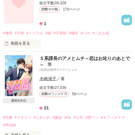
総文字数/26,328
170ページ
恋愛(その他)
1
#俺様
#天然
#イジワル
#狼
#旦那様
#極甘
#バカ
#ご主人様
表紙を見る
「襲ってもいい？」

Ｓ系課長のアメとムチ～恋はお叱りのあとで
～
完
[原題]説教男子のアメとムチ
「いえ・・ご遠慮いたします」

木崎湖子
／著
総文字数/27,036
56ページ
恋愛(オフィスラブ)
アタシの上にいるのは

書籍化作品
21
#先輩
#イケメン
#じれじれ
#嫉妬
#OL
#上司
#壁ドン
#オフィスラブ
極甘ご主人様。。。

#男目線