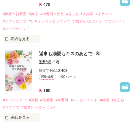
それから約十二年後。

478
過去の傷から、二度と会いたくないと思っていた哲平に

#溺愛＆執着愛
#俺様
#御曹司＆社長
#身ごもり＆妊娠
#イケメン
運命のような再会を果たす。

#オフィスラブ
#いちゃいちゃ＆ラブラブ
#虐げられヒロイン
#ワンナイト
そして、ひょんなことから

#ハッピーエンド
酔った勢いで一夜を共にしてしまった。

表紙を見る
さらに、美桜が初めてだと知った哲平は

『責任をとる、結婚しよう』と真っ直ぐに告げてきた。

　おかしな噂を流されて前の職場でうまくいかなかった梅田美
戸惑う美桜とは裏腹に、好きという気持ちを隠すことなく

返事も溺愛もキスのあとで
完
桜は、海外で傷心旅行をしていたところ、日本人美青年と出会
甘やかしてくる。

い、酒の勢いもあり一夜限りの関係となる。

遊野煌
／著
　帰国後、美桜は新しい職場でワンナイトした美青年と再会。
そんなある日、哲平は美桜がストーカー被害に

総文字数/112,403
なんと彼の正体は、とある財閥御曹司にも関わらず、一族を離
遭っていることを知る。

190ページ
恋愛(純愛)
れて起業した新進気鋭の実業家、社内でも冷徹だと評判な社長
美桜を守るため、哲平は同居を提案してきて――。

――御影恭司その人だったのだ――！

　なぜか恭司から飼い猫の世話係を命じられた美桜は、猫の世
190
話を口実にしばしば呼び出された上、二人はいわゆる身体だけ
夏木美桜(なつきみお)

#オフィスラブ
#溺愛
#執着愛
#御曹司
#ハッピーエンド
#結婚
#独占欲
✕

#ラブラブ
#職業ヒーロー
#上司
鳴海哲平 (なるみてっぺい)

表紙を見る
作品を読む
止まっていたはずの二人の時間が、再び動き出す。

舞川雛子（26）は大手お菓子メーカー、三日月製菓コーポレー
再会から始まる、溺愛ラブ。
