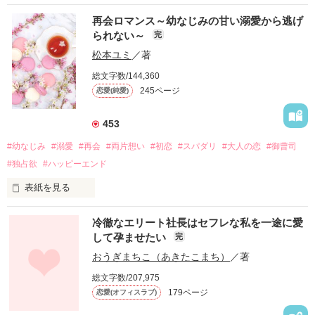
再会ロマンス～幼なじみの甘い溺愛から逃げ
られない～
完
松本ユミ
／著
総文字数/144,360
245ページ
恋愛(純愛)
453
#幼なじみ
#溺愛
#再会
#両片想い
#初恋
#スパダリ
#大人の恋
#御曹司
#独占欲
#ハッピーエンド
表紙を見る
冷徹なエリート社長はセフレな私を一途に愛
して孕ませたい
完
幼なじみの哲平に淡い恋心を抱いていた美桜。

おうぎまちこ（あきたこまち）
／著
しかし、ある出来事をきっかけに二人の関係は壊れてしまう。

総文字数/207,975
関係修復もできないまま、美桜は両親の離婚によって

179ページ
恋愛(オフィスラブ)
引っ越すことになり、哲平とも離れ離れになった。
