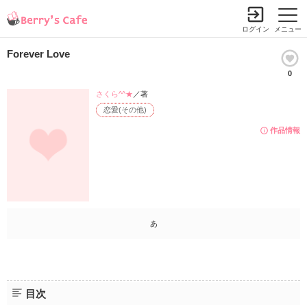
ログイン
メニュー
Forever Love
0
さくら^^★
／著
恋愛(その他)
作品情報
あ
目次