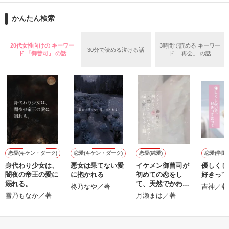
ションの企画戦略室で働いている。

また雛子には2年前から付き合いはじめ、半年前から同棲を始
2026.6.5～2026.7.25

かんたん検索
めた、同期で恋人の石垣守（26）がいるのだが、後輩の姫原由
羅（24）との浮気が発覚した上、いつのまにか元カノにされて
いた。

20代女性向けの キーワー
3時間で読める キーワー
30分で読める泣ける話
守と由羅から『便利屋雛子』と馬鹿にされ、一人こっそり泣い
ド 「御曹司」 の話
ド 「再会」 の話
＊以前、公開していた話の改稿版です＊

ていた雛子に、企画戦略室の上司である雪瀬鷹哉（29）が
『──俺と結婚してくれないか』といきなりプロポーズをしてき
た上、同居まで提案してきて──？

鷹哉『宜しくな、俺の雛子』🦅

雛子『俺の……ひぃ、雛子？！！！』🐥

作品を読む
シゴデキで冷徹な上司が見せる素顔は、なぜか想像以上に甘く
て……🐥💓🦅

恋愛(キケン・ダーク)
恋愛(キケン・ダーク)
恋愛(純愛)
恋愛(学園)
身代わり少女は、
悪女は果てない愛
イケメン御曹司が
優しくし
※表紙も作中使用の画像も全てフリー素材です。

闇夜の帝王の愛に
に抱かれる
初めての恋をし
好きって
※執筆期間2026.6.3〜7.20完結です。　

溺れる。
て、天然でかわい
柊乃なや／著
吉神／著
※他サイトさんにて恋愛トレンド1位でした〜良かったら読ん
い女の子に振り回
雪乃もなか／著
月瀬まは／著
で頂けると嬉しいです。
されちゃう話。
もっと見る