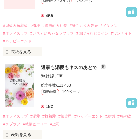
179ページ
恋愛(オフィスラブ)
引っ越すことになり、哲平とも離れ離れになった。

それから約十二年後。

465
過去の傷から、二度と会いたくないと思っていた哲平に

#溺愛＆執着愛
#俺様
#御曹司＆社長
#身ごもり＆妊娠
#イケメン
運命のような再会を果たす。

#オフィスラブ
#いちゃいちゃ＆ラブラブ
#虐げられヒロイン
#ワンナイト
そして、ひょんなことから

#ハッピーエンド
酔った勢いで一夜を共にしてしまった。

表紙を見る
さらに、美桜が初めてだと知った哲平は

『責任をとる、結婚しよう』と真っ直ぐに告げてきた。

　おかしな噂を流されて前の職場でうまくいかなかった梅田美
戸惑う美桜とは裏腹に、好きという気持ちを隠すことなく

返事も溺愛もキスのあとで
完
桜は、海外で傷心旅行をしていたところ、日本人美青年と出会
甘やかしてくる。

い、酒の勢いもあり一夜限りの関係となる。

遊野煌
／著
　帰国後、美桜は新しい職場でワンナイトした美青年と再会。
そんなある日、哲平は美桜がストーカー被害に

総文字数/112,403
なんと彼の正体は、とある財閥御曹司にも関わらず、一族を離
遭っていることを知る。

190ページ
恋愛(純愛)
れて起業した新進気鋭の実業家、社内でも冷徹だと評判な社長
美桜を守るため、哲平は同居を提案してきて――。

――御影恭司その人だったのだ――！

　なぜか恭司から飼い猫の世話係を命じられた美桜は、猫の世
182
話を口実にしばしば呼び出された上、二人はいわゆる身体だけ
夏木美桜(なつきみお)

#オフィスラブ
#溺愛
#執着愛
#御曹司
#ハッピーエンド
#結婚
#独占欲
✕

#ラブラブ
#職業ヒーロー
#上司
鳴海哲平 (なるみてっぺい)

表紙を見る
作品を読む