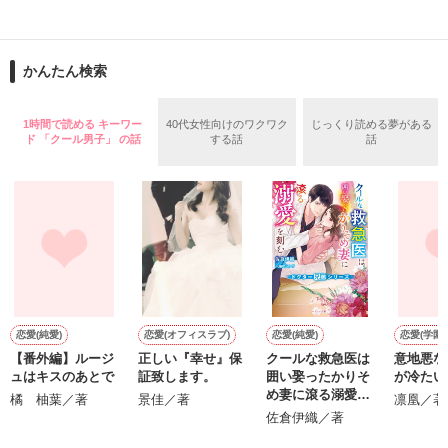
止まっていたはずの二人の時間が、再び動き出す。

舞川雛子（26）は大手お菓子メーカー、三日月製菓コーポレー
再会から始まる、溺愛ラブ。

ションの企画戦略室で働いている。

また雛子には2年前から付き合いはじめ、半年前から同棲を始
2026.6.5～2026.7.25

かんたん検索
めた、同期で恋人の石垣守（26）がいるのだが、後輩の姫原由
羅（24）との浮気が発覚した上、いつのまにか元カノにされて
いた。

1時間で読める キーワー
40代女性向けのワクワク
じっくり読める夢がある
守と由羅から『便利屋雛子』と馬鹿にされ、一人こっそり泣い
ド 「クール男子」 の話
する話
話
＊以前、公開していた話の改稿版です＊

ていた雛子に、企画戦略室の上司である雪瀬鷹哉（29）が
『──俺と結婚してくれないか』といきなりプロポーズをしてき
た上、同居まで提案してきて──？

鷹哉『宜しくな、俺の雛子』🦅

雛子『俺の……ひぃ、雛子？！！！』🐥

作品を読む
シゴデキで冷徹な上司が見せる素顔は、なぜか想像以上に甘く
て……🐥💓🦅

恋愛(純愛)
恋愛(オフィスラブ)
恋愛(純愛)
恋愛(学園)
【番外編】ルージ
正しい『幸せ』保
クールな救急医は
意地悪な
ｽ
※表紙も作中使用の画像も全てフリー素材です。

ュはキスのあとで
証致します。
囲い娶ったかりそ
が冷たい
※執筆期間2026.6.3〜7.20完結です。　

め妻に滾る溺愛を
橘 柚葉／著
景佳／著
凛凰／著
※他サイトさんにて恋愛トレンド1位でした〜良かったら読ん
刻む【ドクター兄
佐倉伊織／著
で頂けると嬉しいです。
弟シリーズ】