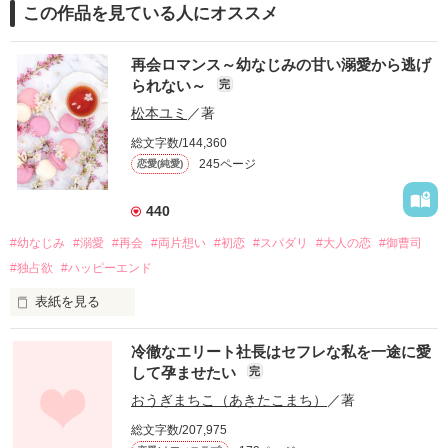
この作品を見ている人にオススメ
再会ロマンス～幼なじみの甘い溺愛から逃げ
られない～
完
松本ユミ
／著
総文字数/144,360
245ページ
恋愛(純愛)
440
#幼なじみ
#溺愛
#再会
#両片想い
#初恋
#スパダリ
#大人の恋
#御曹司
#独占欲
#ハッピーエンド
表紙を見る
冷徹なエリート社長はセフレな私を一途に愛
して孕ませたい
完
幼なじみの哲平に淡い恋心を抱いていた美桜。

おうぎまちこ（あきたこまち）
／著
しかし、ある出来事をきっかけに二人の関係は壊れてしまう。

総文字数/207,975
関係修復もできないまま、美桜は両親の離婚によって
