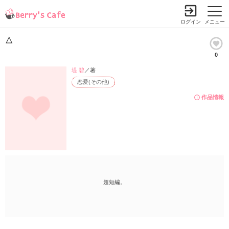
ログイン
メニュー
△
0
堤 碧
／著
恋愛(その他)
作品情報
超短編。