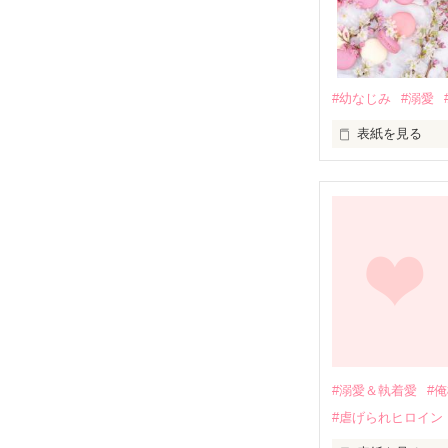
#幼なじみ
#溺愛
表紙を見る
幼なじみの哲平
しかし、ある出
関係修復もでき
引っ越すことに
それから約十二
過去の傷から、
運命のような再
#溺愛＆執着愛
#
そして、ひょん
#虐げられヒロイン
酔った勢いで一