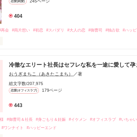
245ページ
恋愛(純愛)
404
#再会
#両片想い
#初恋
#スパダリ
#大人の恋
#御曹司
#独占欲
#ハッ
冷徹なエリート社長はセフレな私を一途に愛して孕
に淡い恋心を抱いていた美桜。

おうぎまちこ（あきたこまち）
／著
来事をきっかけに二人の関係は壊れてしまう。

ないまま、美桜は両親の離婚によって

総文字数/207,975
なり、哲平とも離れ離れになった。

179ページ
恋愛(オフィスラブ)
年後。

443
二度と会いたくないと思っていた哲平に

会を果たす。

俺様
#御曹司＆社長
#身ごもり＆妊娠
#イケメン
#オフィスラブ
#いちゃ
なことから

#ワンナイト
#ハッピーエンド
夜を共にしてしまった。
