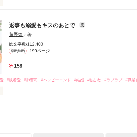
初めてだと知った哲平は

結婚しよう』と真っ直ぐに告げてきた。

流されて前の職場でうまくいかなかった梅田美桜は、海外で傷心旅行を
裏腹に、好きという気持ちを隠すことなく

年と出会い、酒の勢いもあり一夜限りの関係となる。



は新しい職場でワンナイトした美青年と再会。なんと彼の正体は、とあ
返事も溺愛もキスのあとで
完
族を離れて起業した新進気鋭の実業家、社内でも冷徹だと評判な社長―
哲平は美桜がストーカー被害に

遊野煌
／著
―！

を知る。

ら飼い猫の世話係を命じられた美桜は、猫の世話を口実にしばしば呼び
、哲平は同居を提案してきて――。

総文字数/112,403
190ページ
恋愛(純愛)
みお)

158
作品を読む
みてっぺい)

溺愛
#執着愛
#御曹司
#ハッピーエンド
#結婚
#独占欲
#ラブラブ
#職業
ずの二人の時間が、再び動き出す。

、溺愛ラブ。

）は大手お菓子メーカー、三日月製菓コーポレーションの企画戦略室で働
7.25

年前から付き合いはじめ、半年前から同棲を始めた、同期で恋人の石垣守
姫原由羅（24）との浮気が発覚した上、いつのまにか元カノにされてい
便利屋雛子』と馬鹿にされ、一人こっそり泣いていた雛子に、企画戦略
）が『──俺と結婚してくれないか』といきなりプロポーズをしてきた上
ていた話の改稿版です＊
