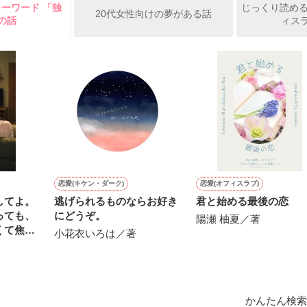
キーワード 「独
じっくり読める
俺の雛子』🦅

20代女性向けの夢がある話
の話
ィスラ
ひぃ、雛子？！！！』🐥

上司が見せる素顔は、なぜか想像以上に甘くて……🐥💓🦅

作品を読む
用の画像も全てフリー素材です。

.6.3〜7.20完結です。　

にて恋愛トレンド1位でした〜良かったら読んで頂けると嬉しいです。
作品を読む
恋愛(キケン・ダーク)
恋愛(オフィスラブ)
してよ。
逃げられるものならお好き
君と始める最後の恋
っても、
にどうぞ。
陽瀬 柚夏／著
くて焦れ
小花衣いろは／著
ける夫
かんたん検索