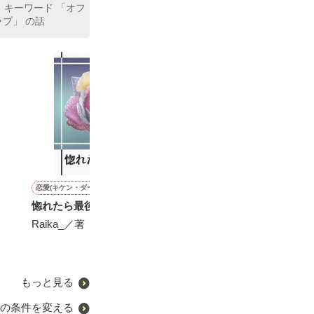
 キーワード 「オフ
ブ」 の話
恋愛(キケン・ダーク)
青春・友情
恋愛(キケン・ダーク)
詩・短歌・俳句・川柳
惚れたら最後。
俺、変わる
続・闇色のシンデレラ
無重力世界の天
Raika_／著
孫 灯歌／著
Raika_／著
らずべりぃ／著
もっと見る
の条件を変える