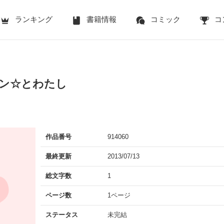
ランキング
書籍情報
コミック
コ
メン☆とわたし
作品番号
914060
最終更新
2013/07/13
総文字数
1
ページ数
1ページ
ステータス
未完結