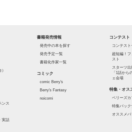
書籍発売情報
コンテスト
発売中の本を探す
コンテスト
発売予定一覧
超短編！フ
スト
書籍化作家一覧
スターツ出
合）
「1話から
コミック
ェ会場
comic Berry's
特集・オス
Berry's Fantasy
ベリーズカ
noicomi
ペンス
特集バック
オススメバ
・実話