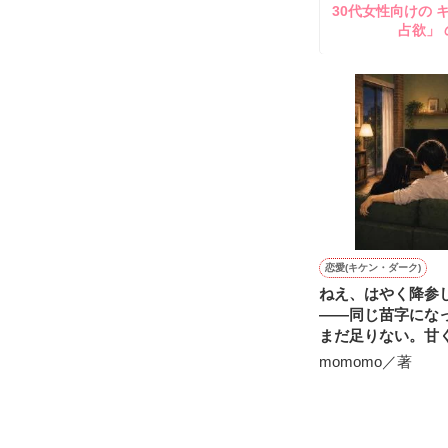
30代女性向けの 
鷹哉『宜しくな、
占欲」 
雛子『俺の……
シゴデキで冷徹な
※表紙も作中使
※執筆期間2026
※他サイトさん
恋愛(キケン・ダーク)
ねえ、はやく降参
――同じ苗字にな
まだ足りない。甘
ったい心理戦を続
momomo／著
婦。