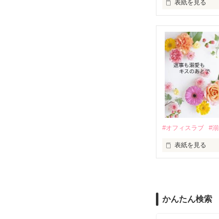
表紙を見る
さらに、美桜が
『責任をとる、
　おかしな噂を
戸惑う美桜とは
ろ、日本人美青
甘やかしてくる。
　帰国後、美桜
も関わらず、一
そんなある日、
人だったのだ―
遭っていること
　なぜか恭司か
美桜を守るため
夏木美桜(なつき
✕

鳴海哲平 (なる
#オフィスラブ
#
止まっていたは
表紙を見る
再会から始まる
舞川雛子（26
2026.6.5～2026.
また雛子には2
のだが、後輩の
守と由羅から『
かんたん検索
雪瀬鷹哉（29
＊以前、公開し
してきて──？
