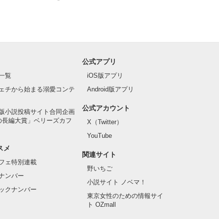
公式アプリ
一覧
iOS版アプリ
ェチから始まる溺愛コンテ
Android版アプリ
公式アカウント
版小説投稿サイト合同企画
の長編大賞」ベリーズカフ
X（Twitter）
YouTube
スメ
関連サイト
フェ特別連載
野いちご
ナンバー
小説サイト ノベマ！
ックナンバー
東京女性のための情報サイ
ト OZmall