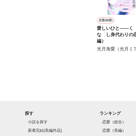
恋愛(純愛)
愛しいひと――
な し身代わりの
編）
光月海愛（光月ミ
探す
ランキング
小説を探す
恋愛（総合）
新着完結(長編作品)
恋愛（長編）