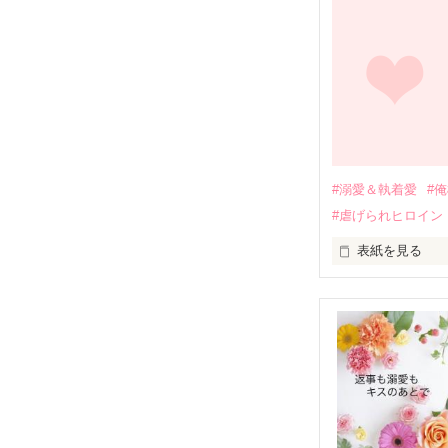
幼なじみの哲平
しかし、ある出
関係修復もでき
引っ越すことに
それから約十二
過去の傷から、
運命のような再
#溺愛＆執着愛
#
そして、ひょん
#虐げられヒロイン
酔った勢いで一
表紙を見る
さらに、美桜が
『責任をとる、
　おかしな噂を
戸惑う美桜とは
ろ、日本人美青
甘やかしてくる。
　帰国後、美桜
も関わらず、一
そんなある日、
人だったのだ―
遭っていること
　なぜか恭司か
美桜を守るため
夏木美桜(なつき