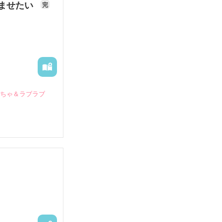
ませたい
完
いちゃ＆ラブラブ
していたとこ
る財閥御曹司に
―御影恭司その
出された上、二