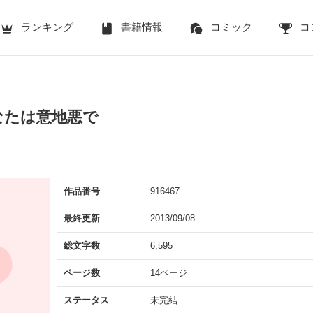
ランキング
書籍情報
コミック
コ
なたは意地悪で
作品番号
916467
最終更新
2013/09/08
総文字数
6,595
ページ数
14ページ
ステータス
未完結