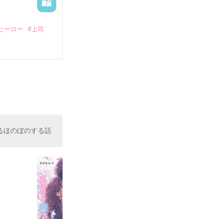
ヒーロー
#上司
いている。

（26）がいる
た。

室の上司である
、同居まで提案
るほのぼのする話