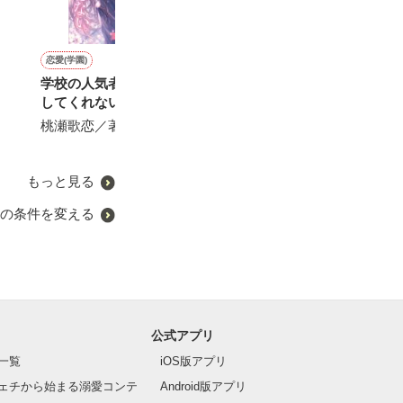
恋愛(学園)
ファンタジー
恋愛(キケン・ダーク)
ファンタジー
学校の人気者は私だけを離
冷徹狼陛下の子を授かりま
ハニー メイド ヘヴン
ヤンデレ令嬢、
してくれない
した！
た婚約者とサヨ
天城さくや／著
す！
桃瀬歌恋／著
せいとも／著
やきいもほくほ
もっと見る
の条件を変える
公式アプリ
一覧
iOS版アプリ
ェチから始まる溺愛コンテ
Android版アプリ