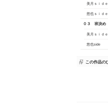
美月ｓｉｄ
悠也ｓｉｄ
０３ 班決め
美月ｓｉｄ
悠也side
この作品の