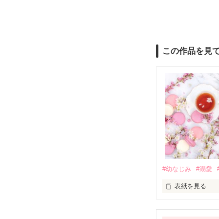
この作品を見
#幼なじみ
#溺愛
表紙を見る