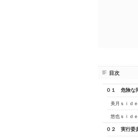
目次
０１ 危険な
美月ｓｉｄ
悠也ｓｉｄ
０２ 実行委