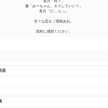
美月「何？」
優「みーちゃん、キスしていい？」
美月「だ… んっ」
甘々な恋をご堪能あれ。
気軽に感想ください。
同居
ｅ
ｅ
員