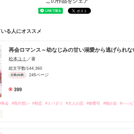
この作品をシェア
ている人にオススメ
再会ロマンス～幼なじみの甘い溺愛から逃げられ
松本ユミ
／著
総文字数/144,360
245ページ
恋愛(純愛)
399
#再会
#両片想い
#初恋
#スパダリ
#大人の恋
#御曹司
#独占欲
#ハッ