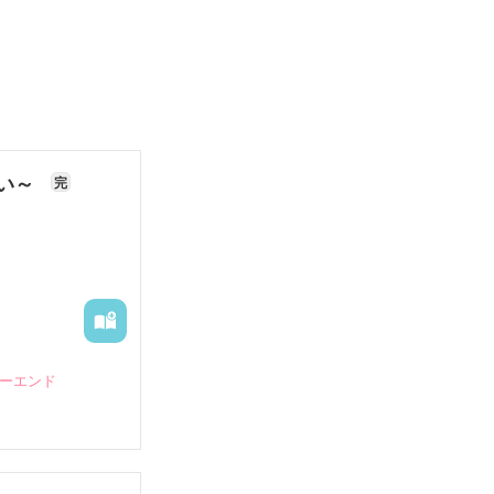
ない～
完
ピーエンド