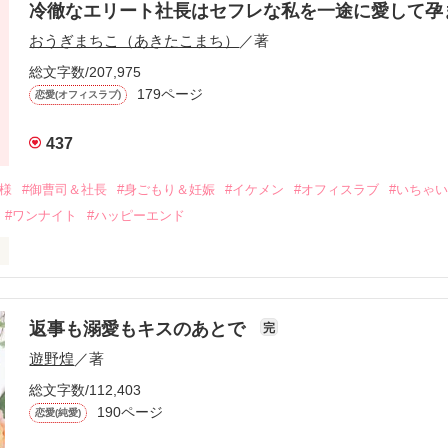
冷徹なエリート社長はセフレな私を一途に愛して孕
に淡い恋心を抱いていた美桜。

おうぎまちこ（あきたこまち）
／著
来事をきっかけに二人の関係は壊れてしまう。

ないまま、美桜は両親の離婚によって

総文字数/207,975
なり、哲平とも離れ離れになった。

179ページ
恋愛(オフィスラブ)
年後。

437
二度と会いたくないと思っていた哲平に

会を果たす。

俺様
#御曹司＆社長
#身ごもり＆妊娠
#イケメン
#オフィスラブ
#いちゃ
なことから

#ワンナイト
#ハッピーエンド
夜を共にしてしまった。

初めてだと知った哲平は

結婚しよう』と真っ直ぐに告げてきた。

流されて前の職場でうまくいかなかった梅田美桜は、海外で傷心旅行を
裏腹に、好きという気持ちを隠すことなく

年と出会い、酒の勢いもあり一夜限りの関係となる。



は新しい職場でワンナイトした美青年と再会。なんと彼の正体は、とあ
返事も溺愛もキスのあとで
完
族を離れて起業した新進気鋭の実業家、社内でも冷徹だと評判な社長―
哲平は美桜がストーカー被害に

遊野煌
／著
―！

を知る。

ら飼い猫の世話係を命じられた美桜は、猫の世話を口実にしばしば呼び
、哲平は同居を提案してきて――。

総文字数/112,403
190ページ
恋愛(純愛)
みお)
