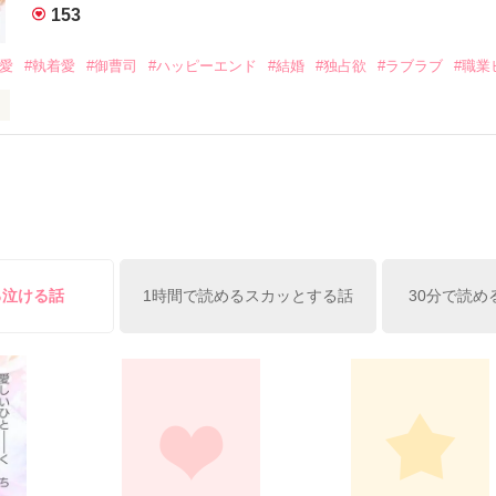
153
作品を読む
みてっぺい)

溺愛
#執着愛
#御曹司
#ハッピーエンド
#結婚
#独占欲
#ラブラブ
#職業
ずの二人の時間が、再び動き出す。

、溺愛ラブ。

）は大手お菓子メーカー、三日月製菓コーポレーションの企画戦略室で働
7.25

年前から付き合いはじめ、半年前から同棲を始めた、同期で恋人の石垣守
姫原由羅（24）との浮気が発覚した上、いつのまにか元カノにされてい
便利屋雛子』と馬鹿にされ、一人こっそり泣いていた雛子に、企画戦略
）が『──俺と結婚してくれないか』といきなりプロポーズをしてきた上
ていた話の改稿版です＊

俺の雛子』🦅

る泣ける話
1時間で読めるスカッとする話
30分で読め
ひぃ、雛子？！！！』🐥

上司が見せる素顔は、なぜか想像以上に甘くて……🐥💓🦅

作品を読む
用の画像も全てフリー素材です。

.6.3〜7.20完結です。　

にて恋愛トレンド1位でした〜良かったら読んで頂けると嬉しいです。