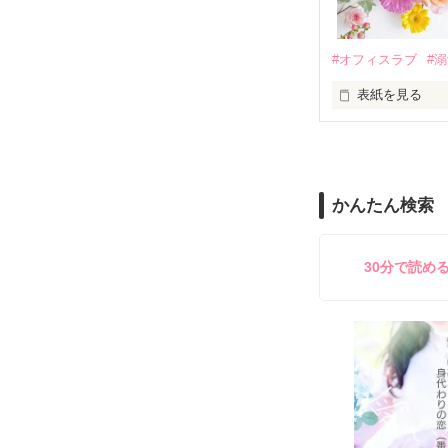
✕

鳴海哲平 (なる
#オフィスラブ
#
止まっていたは
表紙を見る
再会から始まる
舞川雛子（26
2026.6.5～2026.
また雛子には2
のだが、後輩の
守と由羅から『
かんたん検索
雪瀬鷹哉（29
＊以前、公開し
してきて──？

鷹哉『宜しくな、
30分で読め
雛子『俺の……
シゴデキで冷徹な
※表紙も作中使
※執筆期間2026
※他サイトさん