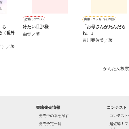
作品を読む
恋愛(ラブコメ)
実用・エッセイ(その他)
く ち
冷たい旦那様
「お母さんが死んだら
恋（番外
ね、」
由笑／著
豊川亜佐美／著
ア）／著
かんたん検索
書籍発売情報
コンテスト
発売中の本を探す
コンテスト
発売予定一覧
超短編！フ
スト