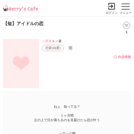
ログイン
メニュー
【短】アイドルの恋
1
☆星奈★
／著
恋愛(純愛)
完
作品情報
ねぇ、知ってる？
１ヶ月間
丘の上で日が落ちるのを見届けたら恋が叶う
っていう噂