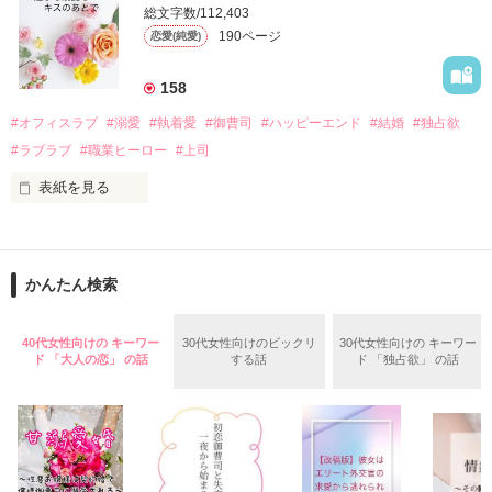
そんなある日、哲平は美桜がストーカー被害に

総文字数/112,403
なんと彼の正体は、とある財閥御曹司にも関わらず、一族を離
遭っていることを知る。

190ページ
恋愛(純愛)
れて起業した新進気鋭の実業家、社内でも冷徹だと評判な社長
美桜を守るため、哲平は同居を提案してきて――。

――御影恭司その人だったのだ――！

　なぜか恭司から飼い猫の世話係を命じられた美桜は、猫の世
158
話を口実にしばしば呼び出された上、二人はいわゆる身体だけ
夏木美桜(なつきみお)

#オフィスラブ
#溺愛
#執着愛
#御曹司
#ハッピーエンド
#結婚
#独占欲
✕

#ラブラブ
#職業ヒーロー
#上司
鳴海哲平 (なるみてっぺい)

表紙を見る
作品を読む
止まっていたはずの二人の時間が、再び動き出す。

舞川雛子（26）は大手お菓子メーカー、三日月製菓コーポレー
再会から始まる、溺愛ラブ。

ションの企画戦略室で働いている。

また雛子には2年前から付き合いはじめ、半年前から同棲を始
2026.6.5～2026.7.25

かんたん検索
めた、同期で恋人の石垣守（26）がいるのだが、後輩の姫原由
羅（24）との浮気が発覚した上、いつのまにか元カノにされて
いた。

40代女性向けの キーワー
30代女性向けのビックリ
30代女性向けの キーワー
守と由羅から『便利屋雛子』と馬鹿にされ、一人こっそり泣い
ド 「大人の恋」 の話
する話
ド 「独占欲」 の話
＊以前、公開していた話の改稿版です＊

ていた雛子に、企画戦略室の上司である雪瀬鷹哉（29）が
『──俺と結婚してくれないか』といきなりプロポーズをしてき
た上、同居まで提案してきて──？

鷹哉『宜しくな、俺の雛子』🦅

雛子『俺の……ひぃ、雛子？！！！』🐥
