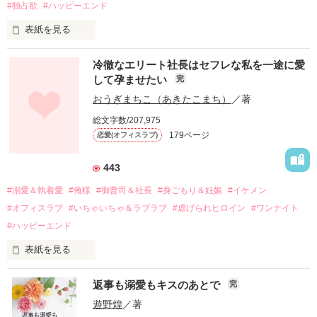
#独占欲
#ハッピーエンド
表紙を見る
冷徹なエリート社長はセフレな私を一途に愛
して孕ませたい
完
幼なじみの哲平に淡い恋心を抱いていた美桜。

おうぎまちこ（あきたこまち）
／著
しかし、ある出来事をきっかけに二人の関係は壊れてしまう。

総文字数/207,975
関係修復もできないまま、美桜は両親の離婚によって

179ページ
恋愛(オフィスラブ)
引っ越すことになり、哲平とも離れ離れになった。

それから約十二年後。

443
過去の傷から、二度と会いたくないと思っていた哲平に

#溺愛＆執着愛
#俺様
#御曹司＆社長
#身ごもり＆妊娠
#イケメン
運命のような再会を果たす。

#オフィスラブ
#いちゃいちゃ＆ラブラブ
#虐げられヒロイン
#ワンナイト
そして、ひょんなことから

#ハッピーエンド
酔った勢いで一夜を共にしてしまった。

表紙を見る
さらに、美桜が初めてだと知った哲平は

『責任をとる、結婚しよう』と真っ直ぐに告げてきた。

　おかしな噂を流されて前の職場でうまくいかなかった梅田美
戸惑う美桜とは裏腹に、好きという気持ちを隠すことなく

返事も溺愛もキスのあとで
完
桜は、海外で傷心旅行をしていたところ、日本人美青年と出会
甘やかしてくる。

い、酒の勢いもあり一夜限りの関係となる。

遊野煌
／著
　帰国後、美桜は新しい職場でワンナイトした美青年と再会。