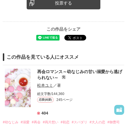
投票する
この作品をシェア
この作品を見ている人にオススメ
再会ロマンス～幼なじみの甘い溺愛から逃げ
られない～
完
松本ユミ
／著
総文字数/144,360
245ページ
恋愛(純愛)
404
#幼なじみ
#溺愛
#再会
#両片想い
#初恋
#スパダリ
#大人の恋
#御曹司