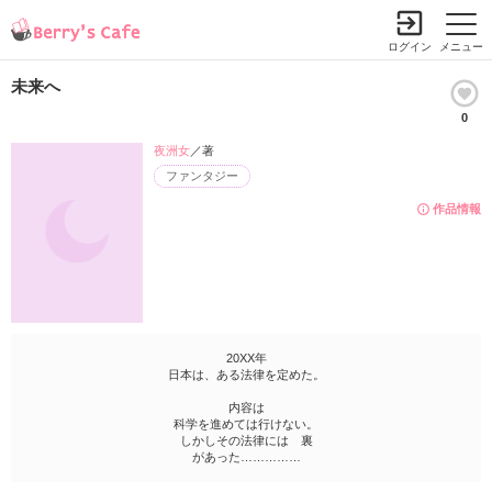
ログイン
メニュー
未来へ
0
夜洲女
／著
ファンタジー
作品情報
20XX年
日本は、ある法律を定めた。
内容は
科学を進めては行けない。
しかしその法律には 裏
があった……………