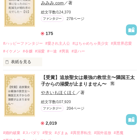
た。

みみみ.com
／著
娼館（たぶん）の店主は札束でビンタしてくる謎の男。

総文字数/124,370
金と引き換えに雇われたと思いきや……契約結婚だった！？

278ページ
ファンタジー
裏社会を牛耳るロベールは仮面をつけており、謎が多いが幸せ
な結婚生活を満喫中。

そこでロベールを慕うアリスに一方的に敵視され、嫌がらせを
175
受けるもオリヴィアには効果なし。

#ハッピーファンタジー
#愛され主人公
#はちゃめちゃ美少女
#異世界恋愛
勘違いから始まる初夜騒動に危険ばかりの血まみれ新婚生活。

#イケメン
#令嬢
#溺愛
#一途
#男装
#逆ハー
次第にロベールはオリヴィアを気にかけるように……？

表紙を見る
「この金が欲しければ、俺の言うことに従え」

「──はい、喜んで！」

【受賞】追放聖女は最強の救世主〜隣国王太
出会いは最悪、結婚生活は最高……？

＼異世界ラブコメ×ハッピーファンタジー／

子からの溺愛が止まりません〜
完
愛を知らない公爵と天然怪力令嬢の溺愛バイオレンスラブコメ
ディです。

やきいもほくほく
／著
「いやっほぉぉおお〜い！！！！」

総文字数/107,920
＊この世界のお金はお札にさせてください。

204ページ
ファンタジー
バンジーした侯爵令嬢の先にいたのは

＊なろう、カクヨム、アルファポリス掲載中
甘いマスクの公爵様の頭上でした

2,019
「ど、どいてぇぇぇえ！！！！！」

#婚約破棄
#スパダリ
#聖女
#ざまぁ
#異世界転生
#国外追放
#悪魔
作品を読む
「…は？」
