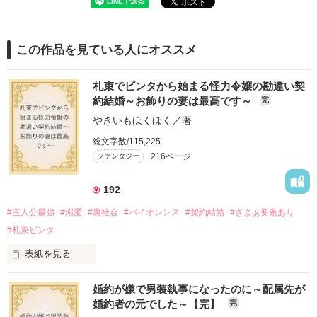
この作品を見ている人にオススメ
札束でビンタから始まる怪力令嬢の勘違い契
約結婚～お飾りの妻は最高です～
完
やきいもほくほく
／著
総文字数/115,225
216ページ
ファンタジー
192
#主人公最強
#溺愛
#裏社会
#バイオレンス
#契約結婚
#ざまぁ要素あり
#札束ビンタ
表紙を見る
かつては英雄と呼ばれた父は事業で失敗ばかり。

婚約が嫌で男装執事になったのに～配属先が
そのせいで極貧生活を送るオリヴィア・ディルムーンは、母が
婚約者の元でした～【完】
完
倒れたことをきっかけに娼婦になり稼ごうと屋敷を飛び出し