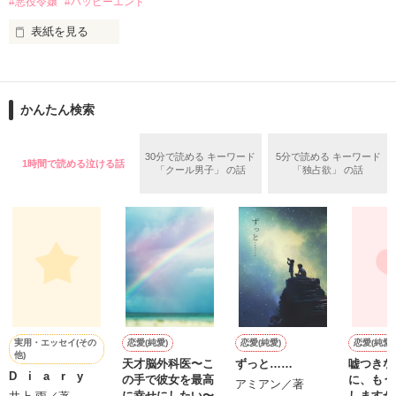
#悪役令嬢
#ハッピーエンド
表紙を見る
そんな最悪の出会いを果たした二人

○●○●○●○● ○●○●○●○●

第5回 一二三書房 WEB小説大賞

期間中受賞をいただきました。

かんたん検索
リリィ・ロゼッタ侯爵令嬢

ありがとうございますヽ(´▽｀)/

ふんわりとした淡いピンクの髪に澄んだ水色の瞳

２０２５.０２.１５　書籍発売中です！

30分で読める キーワード
5分で読める キーワード
透き通るほど白い肌と華奢の手足

1時間で読める泣ける話
○●○●○●○●○●○●○●○●

「クール男子」 の話
「独占欲」 の話
お人形のように可愛いらしい見た目とは裏腹に

残念なほどに自由でお気楽なお転婆令嬢

「フランソワーズ・ベルナール、貴様との婚約は破棄させても
らう」

パーティーの場で、シュバリタイア王国の王太子……セドリッ
ギル・レイヴン公爵

ク・ノル・シュバリタイアの声が響く。

その隣にはフランソワーズの義理の妹、マドレーヌが立ってい
サラサラとした綺麗な黒髪に綺麗な青色の瞳

た。

あまりにも整った顔は女性たちを引き寄せる

（さて……ここまでは物語通りかしら）

社交界で圧倒的人気を誇っていた

フランソワーズ・ベルナールは前世で読んだ小説の悪役令嬢だ
表では甘いマスクを被る彼の裏は……

った。

実用・エッセイ(その
恋愛(純愛)
恋愛(純愛)
恋愛(純愛)
そして『聖女』として悪魔の宝玉を抑えて国を守っていたのだ
他)
天才脳外科医〜こ
ずっと……
嘘つきな
が……。

D i a r y
の手で彼女を最高
に、もう
（これですべてが思い通りに終わると思っているんでしょう
アミアン／著
に幸せにしたい〜
しますか