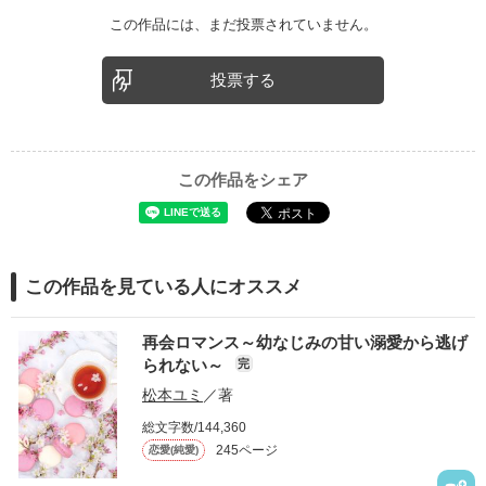
この作品には、まだ投票されていません。
投票する
この作品をシェア
この作品を見ている人にオススメ
再会ロマンス～幼なじみの甘い溺愛から逃げ
られない～
完
松本ユミ
／著
総文字数/144,360
245ページ
恋愛(純愛)