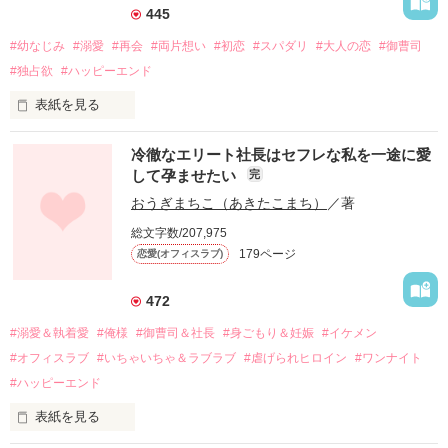
445
#幼なじみ
#溺愛
#再会
#両片想い
#初恋
#スパダリ
#大人の恋
#御曹司
#独占欲
#ハッピーエンド
表紙を見る
冷徹なエリート社長はセフレな私を一途に愛
して孕ませたい
完
幼なじみの哲平に淡い恋心を抱いていた美桜。

おうぎまちこ（あきたこまち）
／著
しかし、ある出来事をきっかけに二人の関係は壊れてしまう。

総文字数/207,975
関係修復もできないまま、美桜は両親の離婚によって

179ページ
恋愛(オフィスラブ)
引っ越すことになり、哲平とも離れ離れになった。

それから約十二年後。

472
過去の傷から、二度と会いたくないと思っていた哲平に

#溺愛＆執着愛
#俺様
#御曹司＆社長
#身ごもり＆妊娠
#イケメン
運命のような再会を果たす。

#オフィスラブ
#いちゃいちゃ＆ラブラブ
#虐げられヒロイン
#ワンナイト
そして、ひょんなことから

#ハッピーエンド
酔った勢いで一夜を共にしてしまった。

表紙を見る
さらに、美桜が初めてだと知った哲平は

『責任をとる、結婚しよう』と真っ直ぐに告げてきた。
