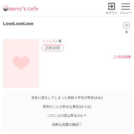
ログイン
メニュー
LoveLoveLove
0
ミミん子
／著
恋愛(純愛)
作品情報
先生に恋をしてしまった高校２年生の実央(みお)
実央のことが好きな勇生(ゆうは)
この二人の恋は実るのか？
純粋な恋愛の物語♡