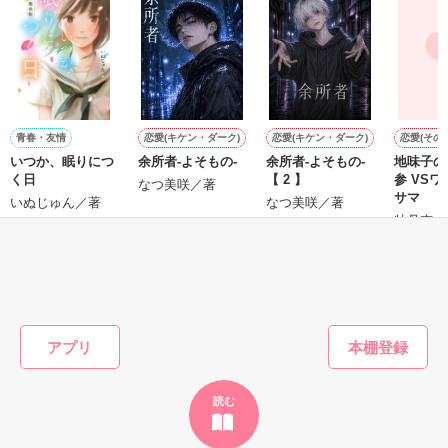
鷹哉『宜しくな、俺の雛子』🦅

雛子『俺の……ひぃ、雛子？！！！』🐥

作品を読む
シゴデキで冷徹な上司が見せる素顔は、なぜか想像以上に甘く
て……🐥💓🦅

青春・友情
恋愛(キケン・ダーク)
恋愛(キケン・ダーク)
恋愛(その他
いつか、眠りにつ
余所者-よそもの-
余所者-よそもの-
地味子の
※表紙も作中使用の画像も全てフリー素材です。

く日
【 2 】
参 VSワガママ姫
※執筆期間2026.6.3〜7.20完結です。　

なつ美咲／著
サマ
いぬじゅん／著
なつ美咲／著
※他サイトさんにて恋愛トレンド1位でした〜良かったら読ん
牡丹杏／
で頂けると嬉しいです。
もっと見る
作品を読む
かんたん検索の条件を変える
アプリ
読む