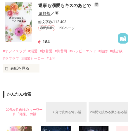
　おかしな噂を流されて前の職場でうまくいかなかった梅田美
戸惑う美桜とは裏腹に、好きという気持ちを隠すことなく

返事も溺愛もキスのあとで
完
桜は、海外で傷心旅行をしていたところ、日本人美青年と出会
甘やかしてくる。

い、酒の勢いもあり一夜限りの関係となる。

遊野煌
／著
　帰国後、美桜は新しい職場でワンナイトした美青年と再会。
そんなある日、哲平は美桜がストーカー被害に

総文字数/112,403
なんと彼の正体は、とある財閥御曹司にも関わらず、一族を離
遭っていることを知る。

190ページ
恋愛(純愛)
れて起業した新進気鋭の実業家、社内でも冷徹だと評判な社長
美桜を守るため、哲平は同居を提案してきて――。

――御影恭司その人だったのだ――！

　なぜか恭司から飼い猫の世話係を命じられた美桜は、猫の世
184
話を口実にしばしば呼び出された上、二人はいわゆる身体だけ
夏木美桜(なつきみお)

#オフィスラブ
#溺愛
#執着愛
#御曹司
#ハッピーエンド
#結婚
#独占欲
✕

#ラブラブ
#職業ヒーロー
#上司
鳴海哲平 (なるみてっぺい)

表紙を見る
作品を読む
止まっていたはずの二人の時間が、再び動き出す。

舞川雛子（26）は大手お菓子メーカー、三日月製菓コーポレー
再会から始まる、溺愛ラブ。

ションの企画戦略室で働いている。

また雛子には2年前から付き合いはじめ、半年前から同棲を始
2026.6.5～2026.7.25

かんたん検索
めた、同期で恋人の石垣守（26）がいるのだが、後輩の姫原由
羅（24）との浮気が発覚した上、いつのまにか元カノにされて
いた。

20代女性向けの キーワー
30分で読める怖い話
2時間で読める夢がある話
守と由羅から『便利屋雛子』と馬鹿にされ、一人こっそり泣い
ド 「俺様」 の話
＊以前、公開していた話の改稿版です＊

ていた雛子に、企画戦略室の上司である雪瀬鷹哉（29）が
『──俺と結婚してくれないか』といきなりプロポーズをしてき
た上、同居まで提案してきて──？
