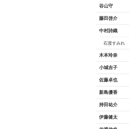
谷山守
藤田啓介
中村詩織
石渡すみれ
木本玲奈
小城吉子
佐藤卓也
新島優香
持田祐介
伊藤健太