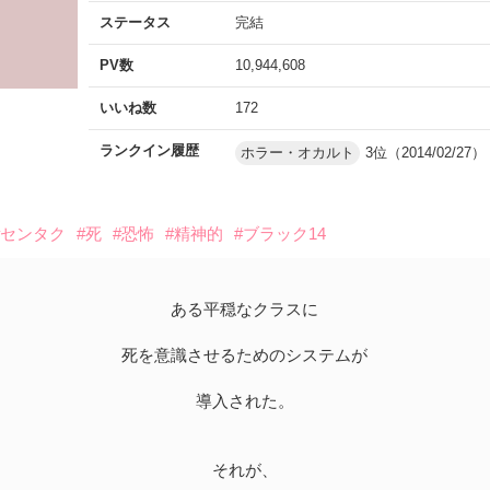
ステータス
完結
PV数
10,944,608
いいね数
172
ランクイン履歴
ホラー・オカルト
3位（2014/02/27）
#センタク
#死
#恐怖
#精神的
#ブラック14
ある平穏なクラスに
死を意識させるためのシステムが
導入された。
それが、