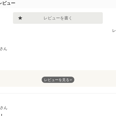
レビュー
レビューを書く
レ
さん
系の小説を読みましたが、凄く内容に惹き込まれて面白かったです
レビューを見る
の本当の性格が出て主人公が亡くなるとは思ってもなかっです。
さん
凄く分かりました。
ありがとうございました！
！