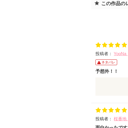
この作品の
投稿者：
YooNa
ネタバレ
予想外！！
初めてホラー
最後、主人公
投稿者：
桜番地
命の大切さが
素敵な作品を
面白かったです