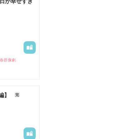
毎日が幸せすぎ
青春群像劇
長編】
完