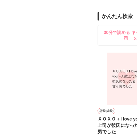
──『ん？　恋カ
両親から虐待を
かんたん検索
『うん。恋カレ
その女の子に感
これは好きなア
30分で読める キ
司」 
泣き方も、笑い
でもみんなが教
※表紙はフリー
『"愛してるよ"』
感動のラスト──
恋愛(純愛)
ＸＯＸＯ＋I love 
上司が彼氏になっ
男でした