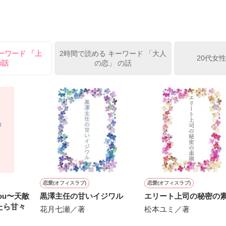
レー？』

受け感情を知らない女の子と

ーを100回たべたら、好きな人が自分のこと好きになっちゃうんだって』
情を教える極道達との物語。

イツに好きだよって言えない、臆病な私の初恋と恋のおまじないの話。

ーワード 「上
2時間で読める キーワード 「大人
20代女
の話
の恋」 の話
方も、助けの求め方も、何も知らなかった。

えてくれた。

素材です。コンテスト用に既存作を改稿しました。
作品を読む




恋愛(オフィスラブ)
恋愛(オフィスラブ)
you〜天敵
黒澤主任の甘いイジワル
エリート上司の秘密の
たら甘々
花月七瀬／著
松本ユミ／著