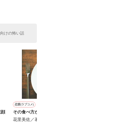


性向けの怖い話
恋愛(ラブコメ)
恋愛(純愛)
恋愛(キケン・ダーク)
恋愛(純愛)
素顔
その食べ方が好きなんです
クールな御曹司は強気な彼
オフィス・ラブ #0
く ち な し
女を逃さない〜続編〜
の恋
花里美佐／著
西ナナヲ／著
大森サジャ／著
光月海愛（光月