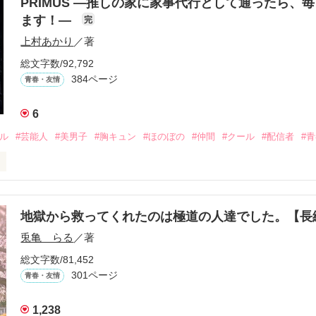
PRIMUS ―推しの家に家事代行として通ったら、
ます！―
完
上村あかり
／著
総文字数/92,792
384ページ
青春・友情
6
ドル
#芸能人
#美男子
#胸キュン
#ほのぼの
#仲間
#クール
#配信者
#
こうにいるはずだったのに、仕事先で毎日会っています。

を諦めない赤。

地獄から救ってくれたのは極道の人達でした。【


兎亀 らる
／著
眩しい白。

総文字数/81,452
をもらい、「私も一歩踏み出してみたい」と思えるようになった。

301ページ
青春・友情
1,238