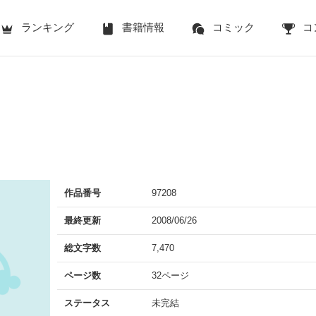
ランキング
書籍情報
コミック
コ
作品番号
97208
最終更新
2008/06/26
総文字数
7,470
ページ数
32ページ
ステータス
未完結