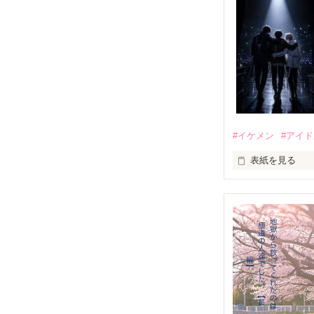
#イケメン
#アイ
表紙を見る
推しは画面の向
不器用でも努力
無口で頼れる黒。
天才肌で笑顔が
三人の姿に勇気