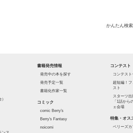
1位！

かんたん検索
1位！

います❀

は、以前出していたしたものの長編バージョンになります。

書籍発売情報
コンテスト
発売中の本を探す
コンテスト
発売予定一覧
超短編！フ
スト
書籍化作家一覧
スターツ出
合）
「1話から
コミック
作品を読む
ェ会場
comic Berry's
特集・オス
Berry's Fantasy
ベリーズカ
noicomi
ペンス