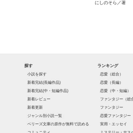
にしのそら／著
野いちご

ジャンル別 最高
総合 最高3位！

ベリーズカフェ

ジャンル別 最高
ありがとうござ
※こちらの作品
探す
ランキング
小説を探す
恋愛（総合）
新着完結(長編作品)
恋愛（長編）
新着完結(中・短編作品)
恋愛（中・短編）
新着レビュー
ファンタジー（総
新着更新
ファンタジー
ジャンル別小説一覧
恋愛ファンタジー
ベリーズ文庫の原作が無料で読める
実用・エッセイ
コミュニティ
ミステリー・サス