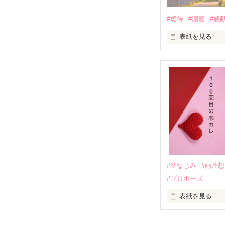
　　　恋、友情
　　　　笑って
#虐待
#溺愛
#感
　　　　　　〜
表紙を見る
｢全部あんたのせ
『──のせいじゃ
｢なんであんたが
『生きていてく
｢あんたなんか産
『産まれてきて
#幼なじみ
#両片
#プロポーズ
｢あんたさえ居なけれ
『──が居てくれた
表紙を見る
『ねぇ、恋カレ