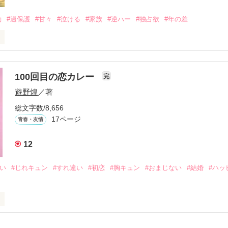
、夢、そして成長。

、ときどき泣ける。

動
#過保護
#甘々
#泣ける
#家族
#逆ハー
#独占欲
#年の差
青春群像劇〜

いよ｣

ないよ』

100回目の恋カレー
完
作品を読む
遊野煌
／著
生きてんのよ｣

総文字数/8,656
れてありがとう』

17ページ
青春・友情
まなきゃ良かった｣

12
くれてありがとう』

想い
#じれキュン
#すれ違い
#初恋
#胸キュン
#おまじない
#結婚
#ハッ
ば·····｣

から俺たちは·····』

ーって知ってる？』
