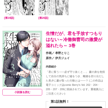
[第19話]
[第20話]
生憎だが、君を手放すつもり
はない～冷徹御曹司の激愛が
溢れたら～ 3巻
作画／
孝野とりこ
原作／
伊月ジュイ
内容紹介
「君に誓う――必ず守り抜くと…」 慶の身を危惧
して自分の気持ちに嘘をつき、離婚を切り出だし
た美夕に慶が取った行動とは――？ (この作品は
電子コミック誌comic Berry's Vol. 202・204・
205・207・209に収録されています。重複購入に
小説版を読む
ご注意ください)
第1話無料！