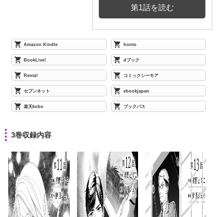
第1話を読む
Amazon Kindle
honto
BookLive!
dブック
Renta!
コミックシーモア
セブンネット
ebookjapan
楽天kobo
ブックパス
3巻収録内容