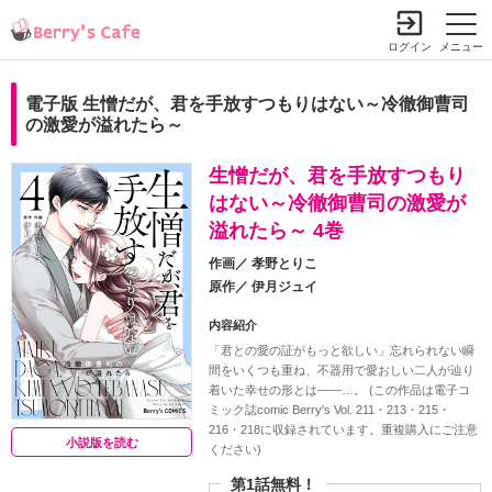
ログイン
メニュー
電子版 生憎だが、君を手放すつもりはない～冷徹御曹司
の激愛が溢れたら～
生憎だが、君を手放すつもり
はない～冷徹御曹司の激愛が
溢れたら～ 4巻
作画／
孝野とりこ
原作／
伊月ジュイ
内容紹介
「君との愛の証がもっと欲しい」忘れられない瞬
間をいくつも重ね、不器用で愛おしい二人が辿り
着いた幸せの形とは――…。 (この作品は電子コ
ミック誌comic Berry's Vol. 211・213・215・
216・218に収録されています。重複購入にご注意
小説版を読む
ください)
第1話無料！