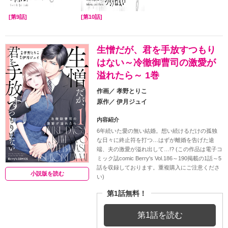
[第9話]
[第10話]
生憎だが、君を手放すつもり
はない～冷徹御曹司の激愛が
溢れたら～ 1巻
作画／
孝野とりこ
原作／
伊月ジュイ
内容紹介
6年続いた愛の無い結婚。想い続けるだけの孤独
な日々に終止符を打つ…はずが離婚を告げた途
端、夫の激愛が溢れ出して…!? (この作品は電子コ
ミック誌comic Berry's Vol.186～190掲載の1話～5
話を収録しております。重複購入にご注意くださ
小説版を読む
い)
第1話無料！
第1話を読む