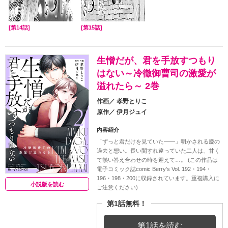
[第14話]
[第15話]
生憎だが、君を手放すつもり
はない～冷徹御曹司の激愛が
溢れたら～ 2巻
作画／
孝野とりこ
原作／
伊月ジュイ
内容紹介
「ずっと君だけを見ていた――」明かされる慶の
過去と想い。長い間すれ違っていた二人は、甘く
て熱い答え合わせの時を迎えて…。 (この作品は
電子コミック誌comic Berry's Vol. 192・194・
196・198・200に収録されています。重複購入に
小説版を読む
ご注意ください)
第1話無料！
第1話を読む