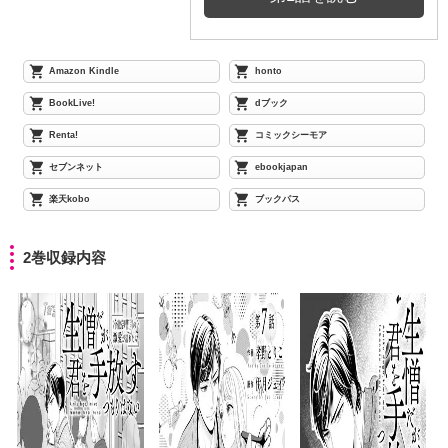
Amazon Kindle
honto
BookLive!
dブック
Renta!
コミックシーモア
セブンネット
ebookjapan
楽天kobo
ブックパス
2巻収録内容