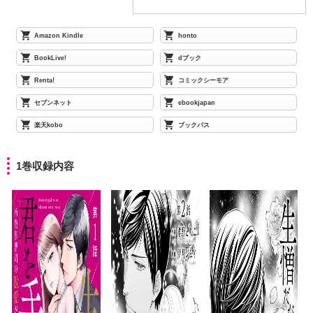
Amazon Kindle
honto
BookLive!
dブック
Renta!
コミックシーモア
セブンネット
ebookjapan
楽天kobo
ブックパス
1巻収録内容