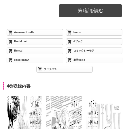
第1話を読む
Amazon Kindle
honto
BookLive!
dブック
Renta!
コミックシーモア
ebookjapan
楽天kobo
ブックパス
4巻収録内容