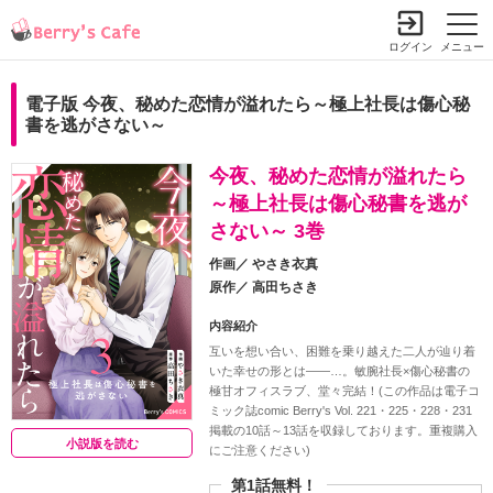
ログイン
メニュー
電子版 今夜、秘めた恋情が溢れたら～極上社長は傷心秘
書を逃がさない～
今夜、秘めた恋情が溢れたら
～極上社長は傷心秘書を逃が
さない～ 3巻
作画／
やさき衣真
原作／
高田ちさき
内容紹介
互いを想い合い、困難を乗り越えた二人が辿り着
いた幸せの形とは――…。敏腕社長×傷心秘書の
極甘オフィスラブ、堂々完結！(この作品は電子コ
ミック誌comic Berry's Vol. 221・225・228・231
掲載の10話～13話を収録しております。重複購入
小説版を読む
にご注意ください)
第1話無料！