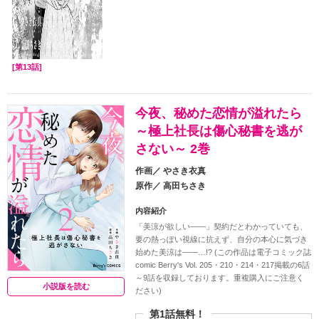
[第13話]
今夜、秘めた恋情が溢れたら
～極上社長は傷心秘書を逃が
さない～ 2巻
作画／
やさき衣真
原作／
高田ちさき
内容紹介
「美涼が欲しい――」契約だとわかっていても、
要の熱っぽい視線に抗えず、自分の本心に気づき
始めた美涼は――…!? (この作品は電子コミック誌
comic Berry's Vol. 205・210・214・217掲載の6話
～9話を収録しております。重複購入にご注意く
小説版を読む
ださい)
第1話無料！