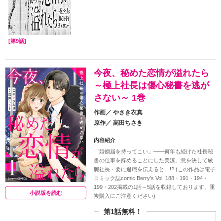
[第9話]
今夜、秘めた恋情が溢れたら
～極上社長は傷心秘書を逃が
さない～ 1巻
作画／
やさき衣真
原作／
高田ちさき
内容紹介
「婚姻届を持ってこい」――何年も続けた社長秘
書の仕事を辞めることにした美涼。意を決して敏
腕社長・要に退職を伝えると…!? (この作品は電子
コミック誌comic Berry's Vol. 188・191・194・
199・202掲載の1話～5話を収録しております。重
小説版を読む
複購入にご注意ください)
第1話無料！