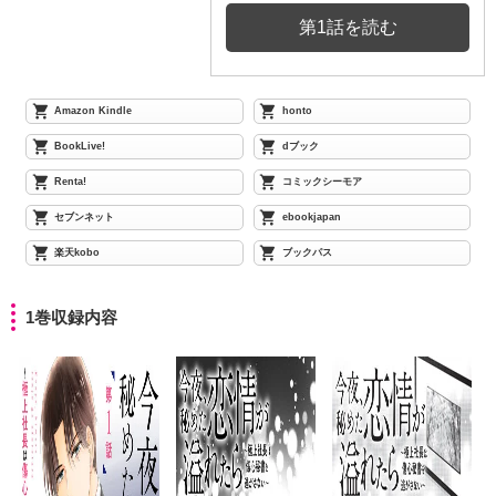
第1話を読む
Amazon Kindle
honto
BookLive!
dブック
Renta!
コミックシーモア
セブンネット
ebookjapan
楽天kobo
ブックパス
1巻収録内容