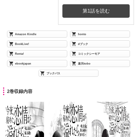
第1話を読む
Amazon Kindle
honto
BookLive!
dブック
Renta!
コミックシーモア
ebookjapan
楽天kobo
ブックパス
2巻収録内容