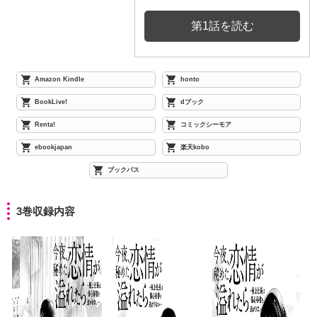
第1話を読む
Amazon Kindle
honto
BookLive!
dブック
Renta!
コミックシーモア
ebookjapan
楽天kobo
ブックパス
3巻収録内容