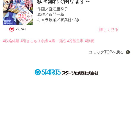
駄々漏れで困ります～
作画／直江亜季子
原作／百門一新
キャラ原案／双葉はづき
27,749
詳しく見る
#政略結婚
#引きこもり令嬢
#第一側妃
#冷酷皇帝
#溺愛
コミックTOPへ戻る