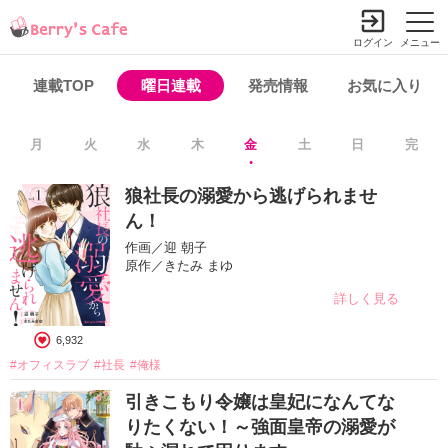
ログイン
メニュー
連載TOP
曜日連載
発売情報
お気に入り
月
火
水
木
金
土
日
完
狼社長の溺愛から逃げられませ
ん！
作画／迎 朝子
原作／きたみ まゆ
詳しく見る
6,932
#オフィスラブ
#社長
#俺様
引きこもり令嬢は皇妃になんてな
りたくない！～強面皇帝の溺愛が