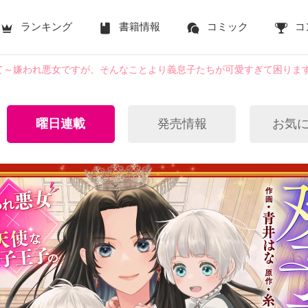
ランキング
書籍情報
コミック
コ
て～嫌われ悪女ですが、そんなことより義息子たちが可愛すぎて困りま
曜日連載
発売情報
お気