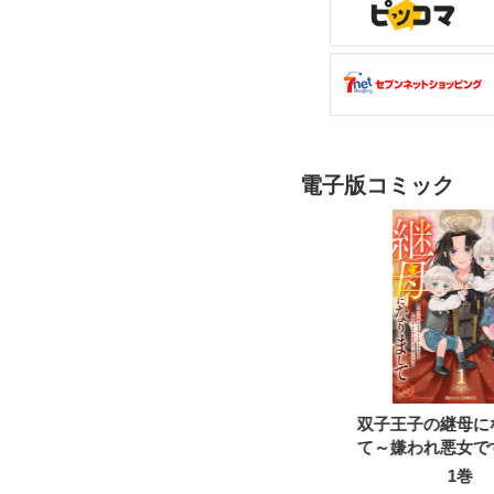
電子版コミック
双子王子の継母に
て～嫌われ悪女で
んなことより義息
1巻
可愛すぎて困りま