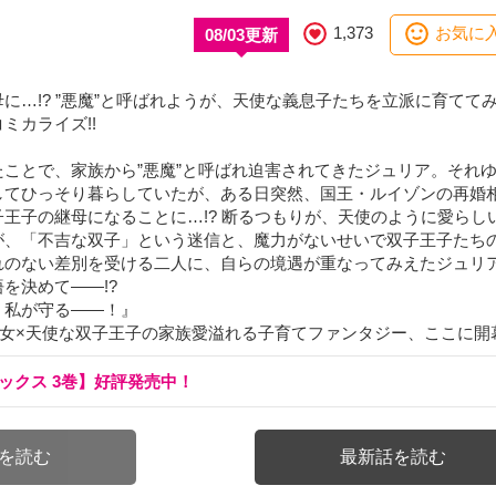
お気に
1,373
08/03更新
に…!? ”悪魔”と呼ばれようが、天使な義息子たちを立派に育てて
ミカライズ!!
ことで、家族から”悪魔”と呼ばれ迫害されてきたジュリア。それ
してひっそり暮らしていたが、ある日突然、国王・ルイゾンの再婚
王子の継母になることに…!? 断るつもりが、天使のように愛らし
が、「不吉な双子」という迷信と、魔力がないせいで双子王子たち
れのない差別を受ける二人に、自らの境遇が重なってみえたジュリ
を決めて――!?
、私が守る――！』
悪女×天使な双子王子の家族愛溢れる子育てファンタジー、ここに開
ックス 3巻】好評発売中！
を読む
最新話を読む