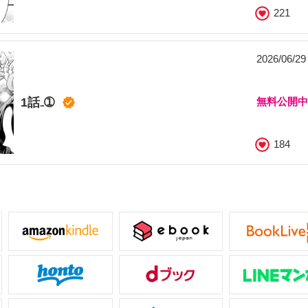
221
2026/06/2
1話₋➀
無料公開
184