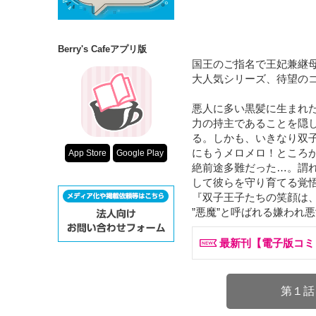
Berry's Cafeアプリ版
国王のご指名で王妃兼継母
大人気シリーズ、待望のコ
悪人に多い黒髪に生まれた
力の持主であることを隠
る。しかも、いきなり双子
にもうメロメロ！ところ
App Store
Google Play
絶前途多難だった…。謂
して彼らを守り育てる覚悟
『双子王子たちの笑顔は
”悪魔”と呼ばれる嫌われ
最新刊【電子版コミ
第１話