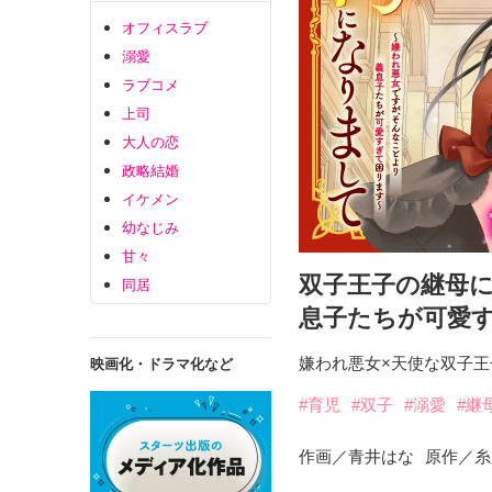
オフィスラブ
溺愛
ラブコメ
上司
大人の恋
政略結婚
イケメン
幼なじみ
甘々
双子王子の継母
同居
息子たちが可愛
嫌われ悪女×天使な双子王
映画化・ドラマ化など
#育児
#双子
#溺愛
#継
作画／青井はな
原作／糸