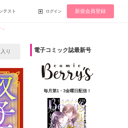
新規会員登録
ンテスト
ログイン
す～
電子コミック誌最新号
に入り
毎月第1・3金曜日配信！