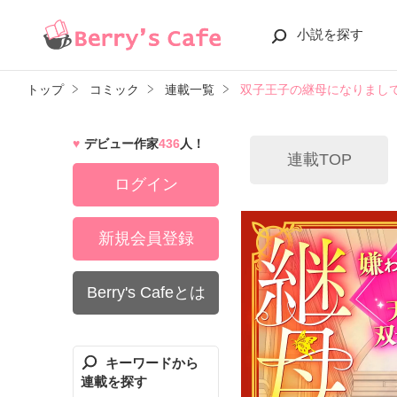
小説を探す
トップ
コミック
連載一覧
双子王子の継母になりまし
デビュー作家
436
人！
連載TOP
ログイン
新規会員登録
Berry's Cafeとは
キーワードから
連載を探す