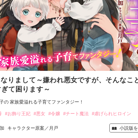
になりまして～嫌われ悪女ですが、そんなこ
すぎて困ります～
子の 家族愛溢れる子育てファンタジー！
母
#お飾り王妃
#悪女
#令嬢
#チート魔法
#虐げられヒロイン
小説版を
加
キャラクター原案／月戸