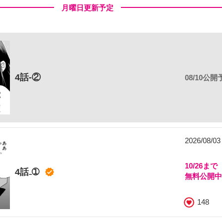
月曜日更新予定
4話-②
08/10公開
2026/08/0
10/26まで
4話₋➀
無料公開
148