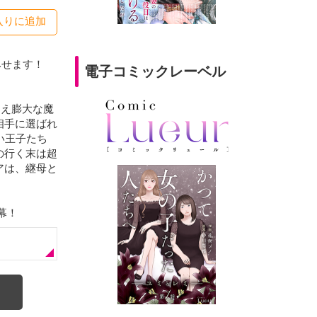
入りに追加
みせます！
電子コミックレーベル
ゆえ膨大な魔
相手に選ばれ
い王子たち
の行く末は超
アは、継母と
幕！