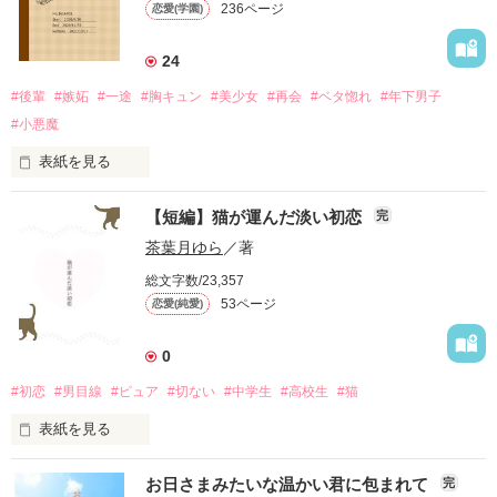
236ページ
恋愛(学園)
その②

『小動物な後輩君の愛が深すぎる』

「お願いします、俺の専属になってください」

(だけど実は怖がり)

たとえ電化製品だとしても、

24
この出会いは大切にしたい。

青石 清花　あおいし きよか

「ヘラクレス？　カブトムシ？」

英 希歩

昔から私の第一印象は、

水沢 透瑠　みずさわ とおる

#後輩
#嫉妬
#一途
#胸キュン
#美少女
#再会
#ベタ惚れ
#年下男子
はなぶさ きほ

「背高」「モデル」「細い」

とある事情により、

「違う。虫じゃなくて、ギリシャ神話に出てくる英雄。

の3点セット。

#小悪魔
あの小さい星達がヘルクレス座。

第9回野いちご大賞応募作品

『奥手な二人の両片思い』

10年ぶりに再会した幼なじみの彼に

表紙を見る
親がゼウスっていう神様で……」

血を分け与える生活が始まりました。

＊＊＊

今まで、家族以外の人から

上川 怜也　かみかわ れいや

「可愛い」

【短編】猫が運んだ淡い初恋
完
執筆期間　2025/01/17〜2025/03/13

綿原 菫　わたはら すみれ

【宇宙オタク】

なんて言われたことなかった。

更新開始　2025/02/14

心踊っていたある日の昼下がり。

茶葉月ゆら
／著
†────†

わけあって1人で寝るのが苦手な私。

総文字数/23,357
『ライオン少女は宇宙系男子を落としたい』

でも、先輩だけは違って……。

53ページ
恋愛(純愛)
律儀な味オンチ吸血鬼

その③

その上男子にも苦手意識を持っていたから、

冬川 詩恩　ふゆかわ しおん

「もしかして、透瑠くん……⁉」

最初聞いた時は心配だった。

作品を読む
黒瀬 隼　くろせ しゅん

夜城 潤

0
「は、はい……」

やしろ じゅん

「ねぇ……今度一緒に……デートしない？」

けれど、

「実玖ちゃん？　可愛い名前だね！」

#初恋
#男目線
#ピュア
#切ない
#中学生
#高校生
#猫
『？？？』

×

「そんなモジモジして……トイレ我慢してるんなら行きなよ」

「せっかく可愛い顔してるんだから、

表紙を見る
隠してたらもったいないよ？」

末松 波瑠磨　すえまつ はるま

突然、親友の弟に再会しました。

ワケあり血液ランクF少女

「ならさ、寝つくまで一緒にいようか？」

【モテテクが通用しない】

「笑った顔も可愛いね」

お日さまみたいな温かい君に包まれて
完