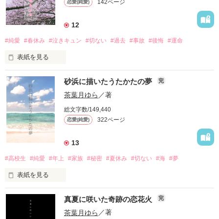
142ページ
恋愛(純愛)
そんな伝統と実績を兼ね揃えた我が校には──

1人、校風を丸無視した人物が在籍している。

12
#純愛
#春休み
#泣きキュン
#切ない
#過去
#事故
#後悔
#運命
表紙を見る
「おはよう、真彩ちゃん」

大学生になって早1年。

「おはよう、藍くん。今日は早いんだね」

砂浜に描いたうたかたの夢
完
私には密かに片想いしている男の子がいる。

茶葉月ゆら
／著
総文字数/149,440
太陽光に反射してきらめく金色。

322ページ
恋愛(純愛)
「あははっ。引っかかった」

見た者を一瞬で虜にする愛くるしい笑顔。

「俺の傘大きめだから入りなよ」

13
彼は校内唯一の染髪者で、

#高校生
#純愛
#年上
#家族
#秘密
#夏休み
#切ない
#海
#夢
入学当初から手を焼いているクラスメイトでもある。

表紙を見る
家族思いで温厚な性格。

はじまりは、

だけど、いたずらとおせっかいが好きな、

真夏に咲いた奇跡の恋花火
・

完
お天道様が本気を出す前の夏の朝。

ちょっぴり不思議なお坊ちゃま。

茶葉月ゆら
／著
面倒見のいい堅物優等生
