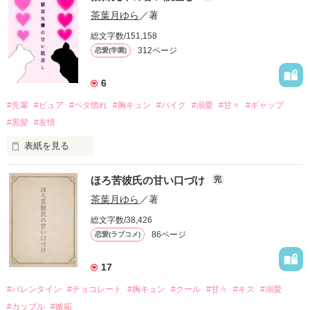
午前7時50分。駅のホームにて。

茶葉月ゆら
／著
╎╎╎╎╎

両片思いでなかなか「好き」と言えない、

『褒め上手な先輩の「可愛い」が止まりません』

＊＊＊

総文字数/151,158
作品を読む
╎╎╎╎╎

ちょっと焦れったい二人のラブストーリー。

に出ていた景斗と葵の話です。

312ページ
恋愛(学園)
╎╎╎╎╎

「おはよー、りんコブラ」

頑張り屋＆ドジっ子

☂　☂

この作品単体だけでも読めるようになっています。

「今日も綺麗なポニー……スネイクテールだな」

無自覚な童顔美少女

6
2020/12/25～2021/2/8

×

放課後、時間の許す限りまで。

#先輩
#ピュア
#ベタ惚れ
#胸キュン
#バイク
#溺愛
#甘々
#ギャップ
ただひたすら空を観察するだけのおかしな関係。

2021/3/16　野いちご編集部オススメ作品掲載

イタズラっぽく笑いながら私の毛先をつまむ

女嫌い＆クール(弟)

#黒髪
#友情
この10年来の友人は、

孤高の一匹狼

最初は馬鹿馬鹿しいと思ってた。

表紙を見る
見つかったとしても願いが叶う保証なんてないのに。

なぜか“私にだけ”イジワルなんです。

×

作品を読む
作品を読む
ほろ苦彼氏の甘い口づけ
完
社交的＆天然人たらし(兄)

だけど──。

「すみません！　おケガはありませんか？」

甘々紳士

茶葉月ゆら
／著
◇◇◇

総文字数/38,426
＊＊＊

86ページ
恋愛(ラブコメ)
犬&バイク命

「……それ、俺への告白？」

高校生、2度目の春。

正義感強めなヒーロー体質

「自惚れるな、迷信男」

17
逃げた愛猫を捜していた途中で出会った、

目黒 雷夜

性格も印象も正反対な松木兄弟。

#バレンタイン
#チョコレート
#胸キュン
#クール
#甘々
#キス
#溺愛
切れ長の大きな目が印象的なかっこいいお兄さん。

めぐろ らいや

どうやら私が転校した半年後に引っ越してきたらしい。

#カップル
#嫉妬