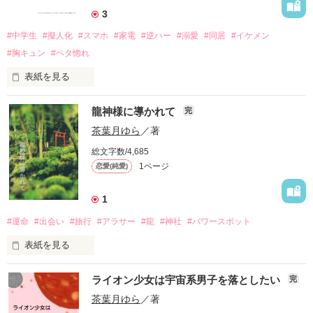
「また来年も、一緒に観ようね」

2023/8/15　野いちご編集部オススメ作品掲載

そんな話を思い出した数分後。

3
#中学生
#擬人化
#スマホ
#家電
#逆ハー
#溺愛
#同居
#イケメン
趣味は料理と星座占い

ちょいビビリな副委員長

#胸キュン
#ベタ惚れ
作品を読む
君の想いに触れた瞬間、

「あの……大丈夫ですか？」

作品を読む
真っ暗だった私の心に恋花火が弾け咲いた。

四居 美月

表紙を見る
よつい みづき

大掃除を怠ったまま迎えた新年。

龍神様に導かれて
完
初日の出を拝もうと朝イチで起きたら……。

突然、どこからか聞こえた優しい声。

×

作品を読む
2023/6/20　執筆開始

茶葉月ゆら
／著
水星生まれの地球(海外)育ち

総文字数/4,685
痛みに耐えながら振り向くと……。

モテモテ帰国子女

1ページ
恋愛(純愛)
「アハッピーニューイヤー。

アンドグッドモーニング」

友清 整二

作品を読む
謎の扉から

ともきよ せいじ

1
「よく眠れた？　ここちゃん」

爽やかな王子様が顔を出していました。

#運命
#出会い
#旅行
#アラサー
#龍
#神社
#パワースポット
×

表紙を見る
校内の愛され委員長

金髪の美少年が私の隣で微笑んでいました。

──୨୧──

美月とはお向かいさん＆幼なじみ

どうやら運命の出会いは、日常という仮面を被っているらし
ライオン少女は宇宙系男子を落としたい
完
い。

おしゃべり大好きな子犬顔女子

真中 明吾

茶葉月ゆら
／著
・

※傷心ホヤホヤ

まなか めいご
