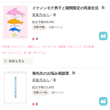
ずっとずっと、この時間が続きますように。

「意識するのは、腰回り。

こちらはマンガシナリオになります。

膝ではなく、股関節から折り曲げる」

イケメンモテ男子と期間限定の同居生活
完
「第6回noicomiマンガシナリオ大賞」にエントリーしていま
新年早々始まった、

す。

茶葉月ゆら
／著
美形機械くんたちとの共同生活。

そう願っていたけれど……。

「……君らは、学生時代を忘れたのか？」

「…………どちら様ですか？」

総文字数/69,940
当然見た目も違えば、個性もバラバラ。

156ページ
恋愛(学園)
豪遊気質な金星に、熱血系な火星。

中学を卒業した日の夕方。

「……ごめん。約束、守れなくなっちゃった」

そしてダンディな土星。

誰よりも優しかった彼は、

4
人気者のお兄ちゃんの部屋で、1人の男の人と出会った。

「“今日も1日お疲れ様。こっちにおいで”」

どうやら彼以外にも仲間がいるのだそう。

なぜかクールな腹黒王子になっていました。

#同居
#イケメン
#胸キュン
#ドキドキ
#秘密
#ギャップ
#人気者
#クラスメイト
#一途
#ラブコメ
❀

甘々スマイルで悩殺セリフを囁いてくれたり、

個性豊かな彼らとの交流を楽しむ一方──。

「こんにちは～！　はじめまして！

表紙を見る
◇◇◇

もしかして妹さんですか？」

単身赴任中の父が怪我をしてしまい、

「あまり無茶するな」

別れ際、目を細めて微笑むあなたは、

「最近、整二と仲いいんだな」

海先生のお悩み相談室
完
猪突猛進なムードメーカー

母が家を空ける間、

最後まで完璧な王子様でした。

知り合いの家にお世話になることに。

茶葉月ゆら
／著
北松 明莉

大きな瞳に、上品で柔らかい印象の綺麗なお顔。

甲斐甲斐しく看病してくれたり、

幼なじみは、どこか不機嫌気味で……？

総文字数/11,693
きたまつ あかり

しかし、居候先は、

23ページ
恋愛(その他)
2022/7/1　執筆開始

×

「もっと俺を見て」

2024/11/04　再執筆開始

・

「俺、お兄さんと同じ高校の西尾東馬！　よろしくね！」

0
2025/04/09　更新開始

・

クールな腹黒年上キラー

「よろしくな、委員長」
