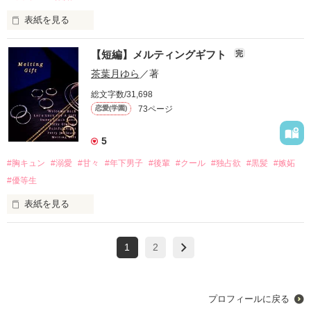
君となら、また空を眺めてもいいかなと思った。

×

2人ともクラスメイトではあったものの、

表紙を見る
その数日後──。

愛犬&推し命

会話は挨拶程度。

私の彼氏は

後輩思いの姉御肌

【短編】メルティングギフト
完
執筆期間　2024/05/26〜2024/05/31

同じ班にも隣の席にもなったことがない。

完結公開　2024/05/31
朝日 琳子

茶葉月ゆら
／著
「皆様はじめまして。動物部部長の──……」

あさひ りんこ

総文字数/31,698
「……ねぇ、久しぶりに、キスしよ？」

なのに、ご近所さんになった途端、

73ページ
恋愛(学園)
◇◇◇

作品を読む
「ここ、外だからまた今度な」

生徒達からの歓声を浴びながらステージに現れたのは、

5
「俺でいいなら、また案内するから」

#胸キュン
#溺愛
#甘々
#年下男子
#後輩
#クール
#独占欲
#黒髪
#嫉妬
「あともう1軒行かない？」

こないだの猫目お兄さん……⁉

出会いは11年前。

「あ、小夏デレラのほうが良かった？」

校舎裏で泣いていた私を慰めてくれた時だった。

#優等生
「ダメ。終電なくなったら困るだろ？」

そんな彼は今、

表紙を見る
◇◇◇

……あれ？　なんだか私、気に入られてる？

私の彼氏の久代くんは1つ下の後輩。

出会って12年経っても、

9対1の猫派

1
2
1年生の頃からずっと成績トップで、

ロマンチストなバイク乗り

「1人で寂しい琳子ちゃんのために、

校内でも有名なクール系優等生。

付き合って5年が経っても、

時々相手してあげようか？」

「なぁ、あいつと付き合ってるの？」

一ノ瀬 零士

「俺じゃ、ダメ？」

優しいのにどこかつれないんです。

いちのせ れいじ

「そこまで言うなら振りほどいてみろよ」

プロフィールに戻る
そんな自慢の彼が

「私は……っ」
