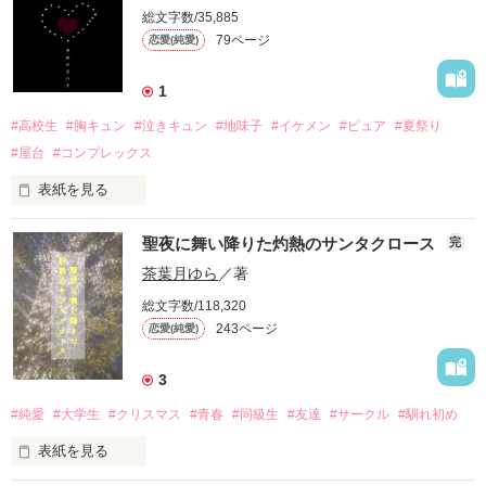
総文字数/35,885
実はバイト先の常連さんで、

占部 真彩

79ページ
恋愛(純愛)
「──それなら、旅行に行くか？」

私の担当医の息子さんでもある。

うらべ まあや

1
×

将来は親の病院を継ぐことが決められていて、

#高校生
#胸キュン
#泣きキュン
#地味子
#イケメン
#ピュア
#夏祭り
日々の勉強に疲弊して限界寸前に達した私に

一見、順風満帆な人生を歩んできたかに思えるけれど──。

甘え上手な金髪問題児

帰省を提案した父の声だった。

#屋台
#コンプレックス
成見 藍

表紙を見る
なるみ らん

𓂃𓂃𓂃𓂃𓂃𓂃𓂃

「でも、ごめん。

数千発のうち、わずか数輪だけ咲くハート型の花火。

𓂃𓂃𓂃𓂃𓂃𓂃𓂃

俺……今はまだ、千早さんとは付き合えない」

聖夜に舞い降りた灼熱のサンタクロース
・

完
通称『恋花火』。

茶葉月ゆら
／著
「……未練があるんだ。元カノに」

総文字数/118,320
私達の町で行われる夏祭りでは、

「いなくなったら、喧嘩することも、

「手、綺麗だよね」

243ページ
恋愛(純愛)
その花火を好きな人と一緒に観ると

恋が実ると言われているらしい。

笑い合うことも、一緒にご飯を食べることも、

彼には忘れられない人がいました。

付き合っていない。けど、手はつなぐ。

3
こうやって触れ合うこともできなくなるんだよ」

#純愛
#大学生
#クリスマス
#青春
#同級生
#友達
#サークル
#馴れ初め
正直、迷信はあまり信じないタイプ。

「見下ろされるのも悪くないな」

────

表紙を見る
だけど、

キスはしない。けど、膝枕はする。

少しでも距離を縮めることができたらいいな。

目を瞑ったまま

花を愛する健気な女子大生
