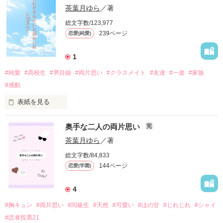
雨村 風花

「もしまた不安になったら、いつでも頼っていいからな」

昼休み。

茶葉月ゆら
／著
あめむら ふうか

「あ、照れてるの？　可愛い～」

◇◇◇

◇◇◇

総文字数/123,977
憧れの彼の隣で笑う、

†────†

昔は優しかったのに。

239ページ
恋愛(純愛)
大好きな君の横顔を眺めていた時のこと。

隙がない才色兼備

どうしてこんなに冷たくなったのよーーっ‼

緊張と不安でいっぱいな私の心を

優しくほぐしてくれた。

恥ずかしいくらいに「可愛い」を連呼してくる。

1
青石 清花

(それはこっちのセリフだよ)

あおいし きよか

「やっと会えた」

かと思いきや……

期待しちゃダメ。

#純愛
#高校生
#男目線
#両片思い
#クラスメイト
#友達
#一途
#家族
「────須川の初恋っていつ？」

お世辞だってわかってるのに。

#感動
×

「あと1分だけこのままでいい？」

作品を読む
表紙を見る
真面目で一途な小動物系男子

「もー、そんなに怒んないの。

何気ない友の一声で甦った、

可愛い顔が台無しだぞー」

「お世辞じゃないよ」

水沢 透瑠

昔と変わらないとびきり甘い笑顔で

奥手な二人の両片思い
完
1年生の頃からずっと片想いしている

淡く切ない記憶。

作品を読む
みずさわ とおる

「英の手、温かいな」

「実玖ちゃん、自分の魅力に気づいてないでしょ？」

茶葉月ゆら
／著
私を優しく抱きしめる幼なじみ。

満開の花みたいに笑う

◇◇◇

「恋人繋ぎでもする？」

総文字数/84,833
144ページ
恋愛(学園)
とても優しい女の子。

『また会おうね』

兼、初恋の男の子。

そんな真っ直ぐな目で見つめないでください……！

4
数年ぶりに再会した君は、

なんだか甘く迫られているのは気のせいでしょうか……？

勘違いしちゃいます……！

そんな大好きな彼との

#胸キュン
#両片思い
#同級生
#天然
#可愛い
#ほの甘
#じれじれ
#シャイ
そんな大好きな彼女と高校最後の思い出を作るため、

ちょっぴり冷たい風が吹いていた土曜日。

吸血の始まりを告げる合図は、

#読者投票21