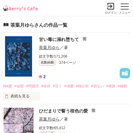
ログイン
メニュー
茶葉月ゆらさんの作品一覧
甘い毒に溺れ堕ちて
完
茶葉月ゆら
／著
総文字数/171,206
374ページ
恋愛(純愛)
2
#純愛
#金髪
#問題児
#依存
#甘々
#溺愛
#独占欲
#切ない
#家族
#秘密
表紙を見る
ここは地元屈指の名門校。

ひだまりで誓う桜色の愛
完
今年で創立104年を迎え、

茶葉月ゆら
／著
多くの卒業生は第一線で活躍しているらしい。

総文字数/65,412