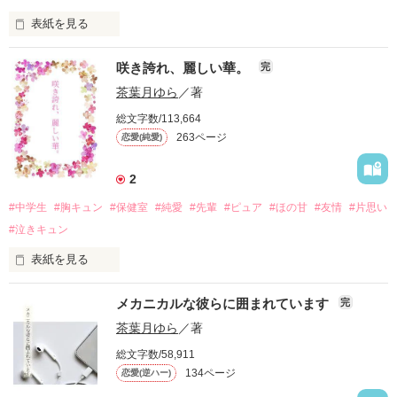
そう言って頭を優しく撫でた君は

容姿も性格も天と地の差。

結局最後まで女心を理解できなかったけど、

作品を読む
表紙を見る
どこからどう見ても釣り合わない。

〜まえがき〜

誰よりも愛に溢れた最高の王子様だった。

「バカっ、今更遅いんだよ……っ」

偽りの色で染まりかけていた人生を、

咲き誇れ、麗しい華。
だから不発に終わって正解だ。

完
新年度を目前に控えた春。

君が塗り変えてくれたんだ。

皆さまこんにちは。茶葉月 ゆらです。

茶葉月ゆら
／著
私たちの住む町に、

そう諦めていたけれど──。

｡

総文字数/113,664
声を震わせて泣き崩れる君を見た時、

突如ミステリーサークルが現れた。

異常的な暑さが続いている今年の夏。

。

263ページ
恋愛(純愛)
私は一生、君の傍にいると誓った。

「少しでも涼みたい！」という方々に向け、ちょっぴり気味の
執筆開始　2026/03/31

｡

悪い話に挑戦してみました。

更新開始　2026/04/26

。

UFO？　宇宙人？　災いの前触れ？

2
執筆終了　2026/06/30

「皆吉さんのバカバカバカっ。バカ正直者っ」

｡

サクッと読める長さになっていますので隙間時間にどうぞ。

。

『赤い瞳に今日も溺れる』

#中学生
#胸キュン
#保健室
#純愛
#先輩
#ピュア
#ほの甘
#友情
#片思い
町中が大騒ぎになった翌日──。

「大丈夫。隠してるから。我慢しないで」

『ほろ苦彼氏の甘い口づけ』

#泣きキュン
に登場した宗星の話です。

⚠一部にややグロテスクな表現がございます。

「マジ？　俺もだよ。お揃いだね」

作品を読む
「実は僕、人間じゃないんです」

苦手な方はご注意ください。

表紙を見る
これはわずか7日間の

単体でも読めるようになっていますが、

「水星から来た水星人なんです」

儚く切ない、ひと夏の愛の物語。

一緒に読むと宗星の成長を実感することができます。

メカニカルな彼らに囲まれています
完
保健室の奥にある、謎にまみれた灰色の扉。

照れ隠しの悪口を吐いたかと思えば、

超現象の犯人は、惑星の化身だった……!?

執筆期間　2026/07/27〜2026/07/28

茶葉月ゆら
／著
優しく包んでくれたり、顔をほころばせたり。

先生によると、保健室と職員室を繋ぐ通路で、

完結公開　2026/07/30

2022/8/19　執筆開始

総文字数/58,911
限られた人しか入れないらしい。

2023/3/6　執筆開始

2023/1/31　完結公開

134ページ
恋愛(逆ハー)
2023/4/19　執筆中断

・

2024/3/12　執筆再開

・
