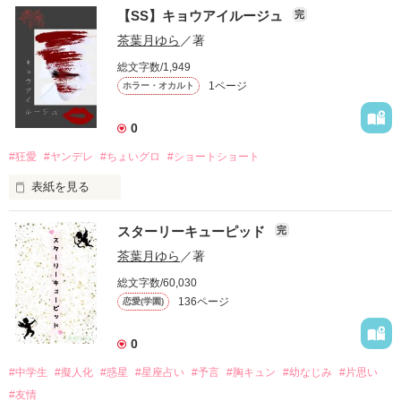
強く言い聞かせるように言葉を紡ぐ姿も

【SS】キョウアイルージュ
完
×

連日のように飛んでくる要求に辟易しつつも、

今年で出会って30年。

茶葉月ゆら
／著
なんて思っていた矢先──。

なんだかんだ絆されてしまい、首を縦に振る日々。

お茶目で心優しい医者の卵

総文字数/1,949
「……馬鹿で意地悪でチャラくて、ズルい男でごめんね」

1ページ
ホラー・オカルト
これは、とある仲良し夫婦の若かりし頃の物語。

────

不健全とも言い切れない、私たちの関係は──

「ごめんなさい」

0
「僕、好きな人がいるんです」

いたずらっ子のように笑う顔も

「どこ行くの？」

#狂愛
#ヤンデレ
#ちょいグロ
#ショートショート
◇

夢を奪われたあの日からずっと、

「いや、別に……」

指切りをした小指の温もりも

先の見えない暗闇の中にいた。

表紙を見る
「逃げたらどうなるかわかってるよね？」

＊＊＊

別れ際の不意打ちの口づけも

聖なる夜。

スターリーキューピッド
完
毎晩毎晩、絶望感に襲われ、

「このまま、時が止まればいいのにな」

真面目&頑張り屋　黒髪地味子

真っ暗な部屋で1人嗚咽を漏らしていた。

茶葉月ゆら
／著
独りよがりだった僕の前に、

全部──一生忘れない。

真夏の太陽のような眩しいサンタが舞い降りた。

×

総文字数/60,030
鳥のさえずりが聞こえる朝。

136ページ
恋愛(学園)
そんな私を、

甘く、危うく、どこかほろ苦い。

無気力&マイペース　ゆるふわイケメン

あなたは無償の愛と優しさで包み込んで、

「俺が恋しいからって、予定早めるなよ？」

生きる希望をくれた。

私の日課は、愛しのご主人様と戯れること。

0
執筆期間　2025/10/01〜2025/12/30

＊＊＊

#中学生
#擬人化
#惑星
#星座占い
#予言
#胸キュン
#幼なじみ
#片思い
・

だから今後は──。

・

#友情