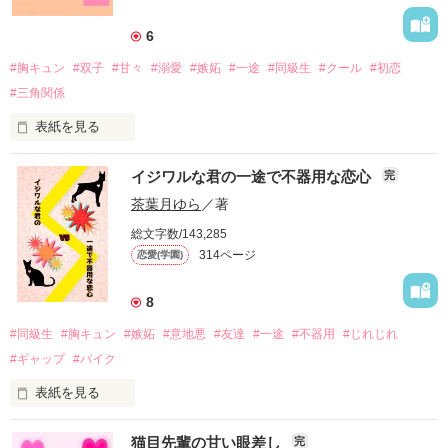
校内では“白馬のアンニュイプリンス”と呼ばれているらしい。

「勉強、一緒にしない？」

「海に行かない？」

そして、

6
作品を読む
しかし、私は知っている。

「綿原さん、大丈夫……？」

#胸キュン
#双子
#甘々
#溺愛
#嫉妬
#一途
#同級生
#クール
#初恋
#三角関係
手を差し伸べてくれたあなたは、

近づきたくて、

「次はここにキスするね？」

彼は雨の日だけ図書室を訪れ、

まるでヒーローみたい。

表紙を見る
全く本を読まずに過ごしているということを。

元気づけたくて、

お父さんの転勤により、生まれ育った町に戻ってきた私。

イジワルな君の一途で不器用な恋心
完
「上川くん、ありがとう！」

あざとい小悪魔になっていた。

そして──。

でも、なかなか心の壁は壊れなくて。

かつて暮らしていたおじいちゃんとおばあちゃんの家に帰って
茶葉月ゆら
／著
その笑顔……まさに天使だ！

きたのだけど……。

総文字数/143,285
314ページ
恋愛(学園)
「虹色の雲を探しているんです」

「本当のこと言ったら、

(透瑠くん可愛い)

「ぜひ、俺と一緒に探しましょう！」

私のこと嫌いになるかもしれない」

「こーちゃん、おはよう〜」

8
Q　なんでお互い下の名前で呼ばないの？

「ったく、世話が焼けるなぁ」

(子ども扱いしないでよ……)

「…………は？」

「大丈夫。全部受け止めるから」

#同級生
#胸キュン
#嫉妬
#意地悪
#友達
#一途
#不器用
#じれじれ
A

#ギャップ
#バイク
「だって……なんか恥ずかしいもん」

「いやいや、あんな美人さんを名前で呼ぶなんて恐れ多いっ
向かいの家に住んでいたのは、

表紙を見る
2020/9/26～2020/11/30

王子様の皮を被った

て！」

だから、教えて、話して、君のこと。

昔同級生だった双子の男の子でした。

強火オタクのファンタジーボーイだってことを。

猫目先輩の甘い眼差し
完