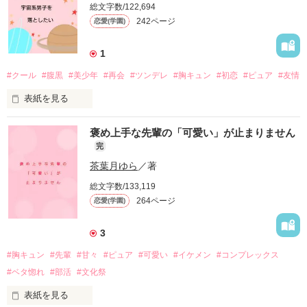
・

総文字数/122,694
「1話だけ大賞」ベリーズカフェ会場 応募作品

風咲 麗華

242ページ
恋愛(学園)
タイパ＆効率重視のイマドキ女子

かぜさき れいか

・

新井 心

・

執筆期間　2025/01/05〜2025/01/12

1
あらい こころ

×

#クール
#腹黒
#美少年
#再会
#ツンデレ
#胸キュン
#初恋
#ピュア
#友情
×

秘密の小部屋の住人

私たちのクラスに転校してきた、

※現在療養中

自称水星人くん。

表紙を見る
イタズラ好きなハイスペスマホ

作品を読む
ケイ

侑希

褒め上手な先輩の「可愛い」が止まりません
ゆうき

彼が言うには、

小学生の頃にプラネタリウムで出会った、

×

完
──୨୧──

①地球への強い思いから

王子様のような男の子。

茶葉月ゆら
／著
クールなお下がりエアコン

人間に変身できるようになった。

フウリ

総文字数/133,119
②町の言い伝えに出てくる神様は、

264ページ
恋愛(学園)
×

傷ついた心を治すために始まった

自分たちのこと。

「久しぶり……！　元気だった？」

保健室登校。

3
甘えん坊な小型テレビ

ショウ

ん……？　“自分たち”ってことは……。

#胸キュン
#先輩
#甘々
#ピュア
#可愛い
#イケメン
#コンプレックス
君と過ごす時間は何よりも楽しくて。

高2の春。

#ベタ惚れ
#部活
#文化祭
気がつけば、暗かった日常には輝きが戻っていた。

丸4年の時を経て再会！

・

「新作出たんだ〜！　可愛い〜！」

表紙を見る
・

したけれど……
