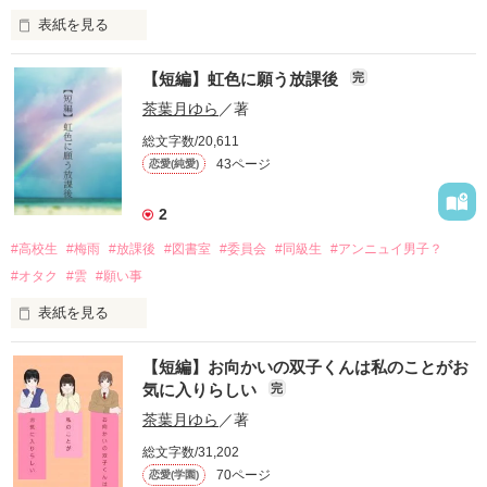
この夏、アプローチすることにしました。

「震えてるけど……どっか具合悪いの？」

「なぁ、希歩」

別れ際、君は猫を抱えて笑っていた。

表紙を見る
「お腹が……教室が寒くて……」

「今日は指先からにしようか」

「えっ……な、何？」

今年で友達5年目になる私達。

【短編】虹色に願う放課後
完
◇◇◇

作品を読む
「……呼んでみただけ」

でも本当は……彼に片思いしています。

◇

茶葉月ゆら
／著
「大丈夫だよ透瑠くん！

裏表なしの太陽ボーイ

怜也くん、こう見えてもいい人だから！」

艶やかな黒髪から覗く漆黒の瞳が

総文字数/20,611
43ページ
恋愛(純愛)
清水 景斗

「……あのラグ先輩の友達なんでしょう？」

深い紅に変わる時。

＼学校のアイドルとの秘密の同居ラブコメディ／

◇◇◇

しみず けいと

2022/1/13　公開

2
奥手なお調子者

×

2022/2/1　野いちご編集部オススメ作品に選ばれました。

#高校生
#梅雨
#放課後
#図書室
#委員会
#同級生
#アンニュイ男子？
うさぎばりに繊細で、警戒心高めで、

†††

執筆期間　2024/09/15〜2024/10/26

上川 怜也

仮面を被った優等生

#オタク
#雲
#願い事
完結公開　2024/10/27
かみかわ れいや

雪塚 葵

表紙を見る
作品を読む
×

ゆきづか あおい

「ねぇ、答えてよ」

本当は今すぐ、

隣のクラスの七瀬くん。

作品を読む
【短編】お向かいの双子くんは私のことがお
社交的な不思議ちゃん

◇◇◇

「ちょっと、なんで離れるの？」

その甘く香る首筋に噛みつきたい。

気に入りらしい
完
サラサラのブラウンヘアに

綿原 菫

茶葉月ゆら
／著
控えめで整った上品な顔立ち。

わたはら すみれ

総文字数/31,202
「中庭でお弁当食べよう！」

ちょっぴり嫉妬深くて、甘えん坊。

2021/10/31〜2021/12/20

70ページ
恋愛(学園)
気だるげな雰囲気をまとっているからか、

◇◇◇

「クッキー作ってきたんだ！」
