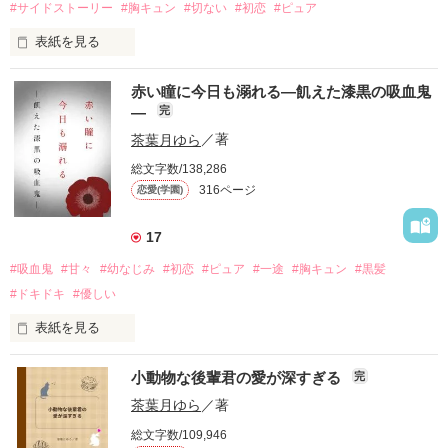
#サイドストーリー
#胸キュン
#切ない
#初恋
#ピュア
時にストレートに想いをぶつけてきたりと、

冬川 詩恩

全員私にベタ惚れ状態。

「地球は、無事……？　大丈夫……？」

表紙を見る
ふゆかわ しおん

優しい三日月スマイルで自己紹介した彼は、

顔良し、頭良し、運動神経良し。

私よりも背が低い先輩でした。

作品を読む
きらびやかな彼らとの生活に

「大丈夫。俺らがそばにいる」

◇◇◇

赤い瞳に今日も溺れる―飢えた漆黒の吸血鬼
毎日心を躍らせていた。

だけどちょっぴりお調子者な

―
完
「さて……今日はどんな相談がくるかな？」

クラスメイトのお家でした。

刻一刻と近づくXの日。

茶葉月ゆら
／著
◇◇◇

けれど──。

腹黒王子の特徴

総文字数/138,286
果たして、我が星の運命は──。

168センチ

316ページ
恋愛(学園)
下記小説のサイドストーリーです。

＊＊＊

文武両道の学校のアイドル

「まだ若いからって余裕ぶっこいてたけど……

本編と一緒に読むとより楽しめるかと思います。

その①

爽やか笑顔がトレードマーク

西尾 東馬

17
案外もろいんだな」

第5回野いちごジュニア文庫大賞応募作品

お茶目で明るい人気者

にしお とうま

#吸血鬼
#甘々
#幼なじみ
#初恋
#ピュア
#一途
#胸キュン
#黒髪
「『ハムスターみたいで可愛いね』って言われたの♡」

(だけど実はビビリ)

×

#ドキドキ
#優しい
執筆期間　2025/06/20〜2025/08/30

◇◇◇

・

更新開始　2025/08/25

表紙を見る
「それ、『ライオンみたいで肉食だね』の間違いじゃない？」

青倉 涼馬

171センチ

・

あおくら りょうま

体型コンプレックス持ちの引っ込み思案

小動物な後輩君の愛が深すぎる
完
天地高校　保健室の先生

太陽が月に身を隠した日から

【イジワル】

×

清水 実玖

1週間が経った上り月の夜。

茶葉月ゆら
／著
しみず みく

作品を読む
「──おはよう、ここちゃん」

末松 海　すえまつ かい

サラツヤロングヘアがトレードマーク

総文字数/109,946
才色兼備な委員長

◇◇◇
