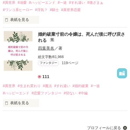
　君がカリエントの王妃になるなら」

そのうえ莉子が現れたのは、竜王が初めて開いた「婚約者候
#異世界
#溺愛
#ハッピーエンド
#一途
#すれ違い
#微ざまぁ
補」を集めた夜会。しかも口に怪我をした治療として竜王にキ
#ワンコ系ヒーロー
#浮気？
#騎士
#異世界恋愛
「……は、はあ!?　シモン様には婚約者がいるじゃないです
スをされてしまい、一気に莉子は竜人女性の目の敵にされてし
か！？」

まう。

表紙を見る
突拍子もない提案に固まるスカーレット。

それでもひっそりと真面目に生きていこうと気を取り直すが、
「ニセモノのあなたより、私の方がグレッグ様を幸せにできる
だが自分の置かれた危険を理解し、彼女は静かに決意する。

婚約破棄寸前の令嬢は、死んだ後に呼び戻さ
今度は竜王の子供を産む「運命の花嫁」に選ばれていた。

わ」

れる
完
――どんなに悪女と罵られようと、私は私の人生を取り戻す。

その「運命の花嫁」とはお腹に「竜王の子供の魂が宿る」とい
社交界では完璧な令嬢として、憧れの的のレイラ。しかし本当
四葉美名
／著
うもので、なんと朝起きたらお腹から勝手に子供が話しかけて
は寝る事とぼーっとする事が好きで、社交はすべて婚約者の指
これは、与えられた運命ではなく、自分の意志で選び取った復
総文字数/61,966
きた！

示を受けているニセモノ令嬢だった。

讐と幸福の物語。
119ページ
ファンタジー
『ママ！　早く僕を産んでよ！』

しかしある時美しく可憐な令嬢に「ニセモノですよね」「私の
「私に竜王様のお妃様は無理だよ！」

方がグレッグ様にお似合いです」と宣戦布告されてしまう。あ
111
げく2人の浮気現場？を見てしまった。結婚の話も全然進まな
作品を読む
お腹に入ってしまった子供の魂は私をせっつくけど、「運命の
くてどんどん不安になるが、その裏で婚約者のグレッグはある
#異世界
#生まれ変わり
#魔法
#すれ違い
#婚約破棄
#一途
花嫁」だとバレないように必死に隠さなきゃ命がない！

行動をとっていた。さくっと読める短めのお話です。

#ハッピーエンド
#恋愛ファンタジー
#切ない
#中編
それでも少しずつ「お腹にいる未来の息子」にほだされ、竜王
前半ヒロイン視点、後半ヒーロー視点です。微ざまぁは最後で
表紙を見る
とも心を通わせていくのだが、次々と嫌がらせや命の危険が襲
す。設定はゆるゆる。他のサイトにも掲載します。
ってきて――！

「サラ！　ようやく僕のもとに戻ってきてくれたんだね！」

「ど、どなたでしょう？」

これはちょっと不遇な育ちの平凡ヒロインが、知らなかった能
「僕だ！　エドワードだよ！」

作品を読む
プロフィールに戻る
力を開花させ竜王様に溺愛されるお話。
