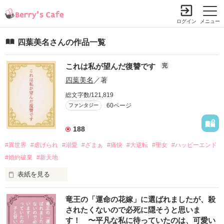
ログイン
メニュー
四葉美名さんの作品一覧
これは私が望んだ復讐です
完
四葉美名
／著
総文字数/121,819
60ページ
ファンタジー
188
#異世界
#虐げられ
#溺愛
#ざまぁ
#痛快
#大逆転
#聖女
#ハッピーエンド
#婚約破棄
#新天地
表紙を見る
「スカーレット、君には――王家の影になってもらう」

竜王の「運命の花嫁」に選ばれましたが、殺
されたくないので必死に隠そうと思いま
（……それってつまり、妹たちの尻拭いをしながら、一生城に
す！ 〜平凡な私に待っていたのは、可愛い
軟禁されるってこと！？）
