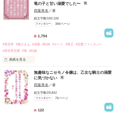
竜の子と甘い溺愛でした〜
完
結界を維持する聖女として、そして王太子オーエンの婚約者と
四葉美名
／著
して、誰よりも国に尽くしてきたスカーレット。

だがボロボロになった彼女に突きつけられたのは、婚約者と妹
総文字数/160,100
の裏切り、そして王家の身勝手な処分だった。

394ページ
ファンタジー
（このままじゃ、私の人生は搾取されて終わる……！　逃げな
1,754
きゃ！）

#異世界
#微ざまぁ
#溺愛
#転移
#チート
#竜王
#恋愛ファンタジー
そう覚悟を決めたものの――

#異世界恋愛
#竜
#妊娠
「……あら？　そもそも、どうやってこの国から逃げればいい
表紙を見る
のかしら？」

無趣味なニセモノ令嬢は、乙女な騎士の溺愛
出国すれば国境の騎士に捕まり、一人で険しい山脈を越えるの
「危険です！　突然現れたそんな女など処刑して下さい！」

も不可能。

に気づかない
完
すると追い詰められたスカーレットの前に、突然、隣国カリエ
ある日突然、そんな怒号が飛び交う異世界に迷い込んでしまっ
四葉美名
／著
ントの王太子シモンが現れる。

た橘莉子（たちばなりこ）。

総文字数/29,842
普段の穏やかな態度とは別人のような、あくどい笑みを浮かべ
76ページ
ファンタジー
竜王が統べるその世界では「迷い人」という、国に恩恵を与え
て。

る異世界人がいたというが、莉子には全くそんな能力はなく平
凡そのもの。

122
「――逃がしてあげようか？
