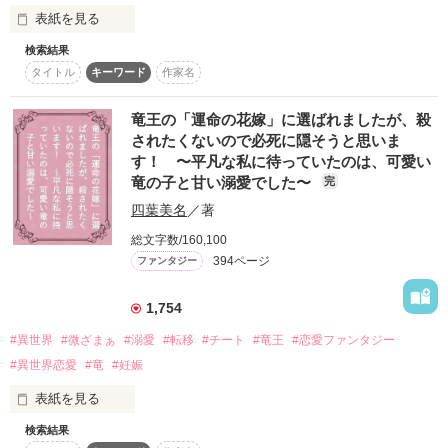
もちろん、婚約破棄したアイツのことなど知りません！！

の深すぎる愛に、きっとお腹いっぱいになれるはずです。by 友
表紙を見る
野紅子】
※レビューありがとうございます！！

検索結果
「怖い思いはさせねェって言っただろ。これからはずっと一緒
※23.10.19 エンジェライト文庫より上下巻同時配信となりま
タイトル
キーワード
作家名
にいてやる」

す。

作品を読む
※25.8.7 エンジェライトコミックよりコミカライズ配信開始で
『神子』と呼ばれるほど天才的に魔石を扱う双子の妹とは違
竜王の「運命の花嫁」に選ばれましたが、殺
す！
い、役立たずの出来損ないと実の家族から虐げられるアルトリ
されたくないので必死に隠そうと思いま
シア。

す！ 〜平凡な私に待っていたのは、可愛い
竜の子と甘い溺愛でした〜
完
作品を読む
ついには殺されそうになった彼女を助けたのは、狼の姿をした
『生きた石』のサフィだった。

四葉美名
／著
さらには彼の弟、ルブまで一緒についてくることになり……。

総文字数/160,100
394ページ
ファンタジー
「お前さえよければ、私の娘にならないか」

ふたりの助けによって出会った、辺境伯ゼノハルト。

1,754
聖騎士と呼ばれる彼の人生は、かわいそうな少女との出会いに
#異世界
#微ざまぁ
#溺愛
#転移
#チート
#竜王
#恋愛ファンタジー
よって変化する。

#異世界恋愛
#竜
#妊娠
やがてアルトリシアには特別な力があると判明し……。

表紙を見る
「本当にいいのかい？　神子としての人生を生きれば、この国
検索結果
の歴史にだって残るかもしれないのに」
