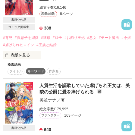
総文字数/16,146
8ページ
恋愛(純愛)
書籍化作品
コミック掲載中
388
#育児
#義息子を溺愛
#継母
#双子
#お飾り王妃
#悪女
#チート魔法
#令嬢
#虐げられヒロイン
#王族と結婚
表紙を見る
検索結果
✼••┈┈┈┈••✼••┈┈┈┈••✼

タイトル
キーワード
作家名
　第一章試し読み公開中

✼••┈┈┈┈••✼••┈┈┈┈••✼

人質生活を謳歌していた虐げられ王女は、美
「悪魔の黒髪」だと虐げられていたジュリアが、国王陛下の再
貌の公爵に愛を捧げられる
完
婚相手に抜擢？

美並ナナ
／著
しかも、双子王子の継母に？

総文字数/179,995
2023年12月5日ベリーズファンタジーさんより発売です！

163ページ
ファンタジー
楽しんでいただけますように。
書籍化作品
640