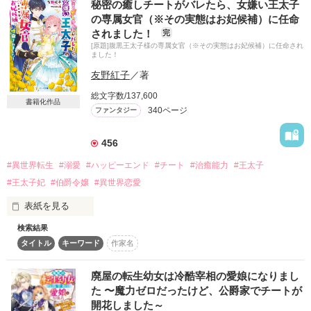
といった具合に、このお話は全編を通してとびきり甘々で美味
秘密の癒しチートがバレたら、女嫌い王太子
る。

しい仕様になっております♪

の専属女官（※その実態はお妃候補）に任命
ファンヌはそれを受け入れ、さっさと手続きを済ませてしまっ
されました！
完
た。

[原題]腹黒王太子様の専属女官（※その実態はお妃候補）に任命され
自由になった彼女は学校へと戻り、大好きな薬草や茶葉の『研
ました！
究』に没頭する予定だった。

友野紅子
／著
作品を読む
しかし、師であるエルランドが学校を辞めて自国へ戻ると言い
出す。

総文字数/137,600
書籍化作品
彼は自然豊かな国ベロテニア王国の出身であった。

340ページ
ファンタジー
ベロテニア王国は、薬草や茶葉の生育に力を入れているし、何
よりも獣人の血を引く者も数多くいるという魅力的な国であ
456
る。

まだまだエルランドと共に茶葉や薬草の『研究』を続けたいフ
#異世界転生
#溺愛
#ハッピーエンド
#チート
#治癒能力
#王太子
ァンヌは、エルランドと共にベロテニア王国へと向かうのだが
#王太子妃
#伯爵令嬢
#異世界恋愛
――。

表紙を見る
※表紙イラストはタイトルから「お絵描きばりぐっどくん」に
作成してもらいました。
検索結果
タイトル
キーワード
作家名
治癒チートを持つ転生令嬢　×　腹黒王太子

作品を読む
ただのお世話係だと思っていたらまさかの溺愛!?

廃屋の転生幼女は冷酷宰相の愛娘になりまし
た 〜魔力ゼロだったけど、公爵家でチートが
＊＊＊

開花しました～