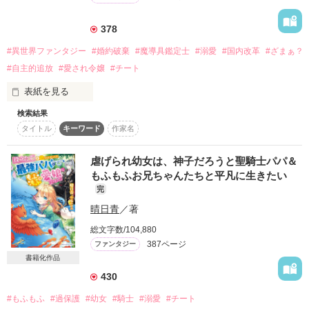
アズフィールへの愛を自覚して──。

作品を読む
378
(ヒーローside)

#異世界ファンタジー
#婚約破棄
#魔導具鑑定士
#溺愛
#国内改革
#ざまぁ？
#自主的追放
#愛され令嬢
#チート
お忍び旅の途中で運命の出会いを果たしたアズフィールがメイ
サに惚れこみ

表紙を見る
外堀も内堀(？)も全部固めてお妃候補として王宮に招く。

検索結果
突然、婚約解消通知を突き付けられたロード伯爵の次女である
”……メイサ。いったい君は、どれだけ俺を虜にすれば気が済む
タイトル
キーワード
作家名
カリーネ。

んだ。

父や義兄が、カリーネの身を案じて隣国のストレーム国へと留
君の愛が得られるのならば、俺はきっと悪魔に魂だって売れ
学させた。

虐げられ幼女は、神子だろうと聖騎士パパ＆
る。君の愛を得るため、俺はどんなことでもしてみせる。

カリーネはストレーム国で魔導具士養成学校へと通い始める。

もふもふお兄ちゃんたちと平凡に生きたい
そもそもこの世界は魔導具によって生活が成り立っている。

今はまだ、愛には遠いかもしれない。しかし、いつか必ず振り
完
カリーネは養成学校で魔導具の基礎を学び、学校の後は魔導具
向かせてみせる。俺のことを最愛と、自覚させてみせる。一度
晴日青
／著
士ハイケの元で魔導具の制作を学ぶ。

きりの人生を、俺はメイサとの相愛に生きるのだ──”

そんな前向きな姿に、ストレーム国の人々は彼女を可愛がって
総文字数/104,880
くれる。

メイサの愛を得るため、アズフィールが奔走します。

387ページ
ファンタジー
だけど一人だけ、同じ養成学校に通うラーシュという男だけは
書籍化作品
ちょっとだけ違っていて――。

＊＊＊

430
理不尽な婚約破棄を突き付けられた少女カリーネが、隣国で魔
【恋愛小説の原点に立ち返りました。一途なヒーローからたっ
#もふもふ
#過保護
#幼女
#騎士
#溺愛
#チート
導具鑑定士として活躍する恋愛ファンタジー物語。

ぷり愛される恋愛小説をお探しの皆様にお勧めです。ヒーロー