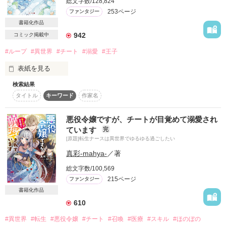
総文字数/128,824
253ページ
ファンタジー
そして気付けば、数年前に時が巻き戻っていた。

書籍化作品
今度こそ死亡ルートを回避しようと努力するシャルロットだけ
942
コミック掲載中
ど、なぜか毎回『結婚するとその日に死ぬ』という悲劇がおき
#ループ
#異世界
#チート
#溺愛
#王子
て上手く行かない。

その回数すでに５回！

表紙を見る
６回目の人生ではもう結婚しない！

検索結果
ロザンナ・エストリーナ。

そう決めていたシャルロットの下に、またしても求婚が。

タイトル
キーワード
作家名
相手はなんと、一度目の人生でシャルロットを殺した張本人で
ブロンドの髪に青い瞳。可愛らしい見た目から、幼少期は天使
ある隣国の国王──エディロンだった。

と呼ばれる。

悪役令嬢ですが、チートが目覚めて溺愛され
ています
完
──もう死にたくない！

父親は宰相、十歳の時にアルベルト王子の花嫁候補に選ばれ、

[原題]転生ナースは異世界でゆるゆる過ごしたい
シャルロットは生き残るために、婚約破棄を持ちかける。

真彩-mahya-
／著
誰もがその人生は輝かしきものになると思っていたが、

なのに、エディロンは「お前を本当の妻にしたい」と甘く迫っ
総文字数/100,569
てきて!?

馬車事故で両親を亡くしてから、翳りが生じる。

215ページ
ファンタジー
──お願いだから、わたくしの心をこれ以上かき乱さない
書籍化作品
王子の花嫁には選ばれず、生きるか死ぬかの狭間で怯えながら
で……！

生きる日々。

610
#異世界
#転生
#悪役令嬢
#チート
#召喚
#医療
#スキル
#ほのぼの
ロザンナは諦めのため息と共に生涯を終えるが、
