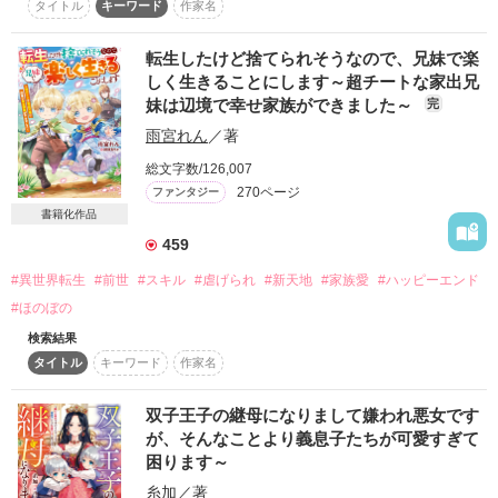
タイトル
キーワード
作家名
スターツ出版小説投稿サイト合同企画「1話からの長編大
賞」ベリーズカフェ会場
転生したけど捨てられそうなので、兄妹で楽
しく生きることにします～超チートな家出兄
その他の条件
動画あり
コミックあり
妹は辺境で幸せ家族ができました～
完
雨宮れん
／著
総文字数/126,007
270ページ
ファンタジー
書籍化作品
459
#異世界転生
#前世
#スキル
#虐げられ
#新天地
#家族愛
#ハッピーエンド
#ほのぼの
検索結果
タイトル
キーワード
作家名
双子王子の継母になりまして嫌われ悪女です
が、そんなことより義息子たちが可愛すぎて
困ります～
糸加
／著