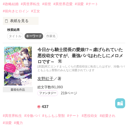
作品を読む
#政略結婚
#異世界転生
#前世
#異世界恋愛
#溺愛
#チート
#前向きヒロイン
#王女
表紙を見る
検索結果
★2024年12月に

タイトル
キーワード
作家名
ベリーズファンタジースイートにて

Web版から改題＆改稿して書籍化！

書籍では番外編や特典SSが読めます★

今日から騎士団長の愛娘!?～虐げられていた
悪役幼女ですが、最強パパはわたしにメロメ
—————————

ロです～
完
[原題]死亡エンドまっしぐらの悪役幼女に転生したはずが、冷徹パパ
リズベルト王国の王女アリシアは、

ともふもふ聖獣のみんなに溺愛されています
敗戦に伴い長年の敵対国である隣国との同盟のため

友野紅子
／著
ユルラシア王国の王太子のもとへ嫁ぐことになる。

総文字数/91,093
書籍化作品
正式な婚姻は1年後。

219ページ
ファンタジー
本来なら隣国へ行くのもその時で良いのだが、

アリシアには今すぐに行けという命令が言い渡された。

437
つまりは正式な婚姻までの人質だ。

#異世界転生
#冷徹パパ
#もふもふ聖獣
#チート
#悪役幼女
#総愛され
しかも王太子には寵愛を与える側妃がすでにいて

#溺愛
#魔力
愛される見込みもないという。
