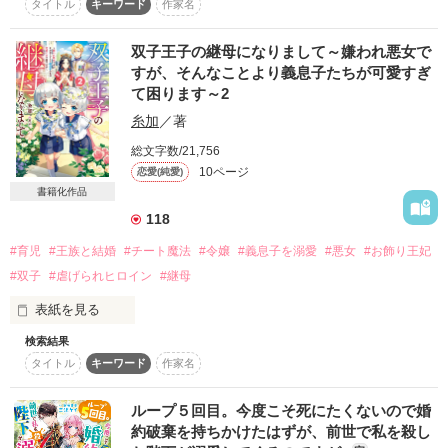
タイトル
キーワード
作家名
「危険です！　突然現れたそんな女など処刑して下さい！」

「いいんです。私は新しい家族と平凡に生きたいです！」

ある日突然、そんな怒号が飛び交う異世界に迷い込んでしまっ
――これはかわいそうな少女が新しい家族と幸せになる物語。

双子王子の継母になりまして～嫌われ悪女で
た橘莉子（たちばなりこ）。

すが、そんなことより義息子たちが可愛すぎ
＊＊＊

て困ります～2
竜王が統べるその世界では「迷い人」という、国に恩恵を与え
糸加
／著
る異世界人がいたというが、莉子には全くそんな能力はなく平
5/8完結

凡そのもの。

総文字数/21,756
ファンタジー・SFジャンル2位ありがとうございます！
10ページ
恋愛(純愛)
そのうえ莉子が現れたのは、竜王が初めて開いた「婚約者候
書籍化作品
補」を集めた夜会。しかも口に怪我をした治療として竜王にキ
スをされてしまい、一気に莉子は竜人女性の目の敵にされてし
118
作品を読む
まう。

#育児
#王族と結婚
#チート魔法
#令嬢
#義息子を溺愛
#悪女
#お飾り王妃
それでもひっそりと真面目に生きていこうと気を取り直すが、
#双子
#虐げられヒロイン
#継母
今度は竜王の子供を産む「運命の花嫁」に選ばれていた。

表紙を見る
その「運命の花嫁」とはお腹に「竜王の子供の魂が宿る」とい
検索結果
*:・ﾟ*.+ ❀ *:・ﾟ*.+ *:・ﾟ*.+ ❀ *:・ﾟ*.+ *:・ﾟ*.+ ❀

うもので、なんと朝起きたらお腹から勝手に子供が話しかけて
タイトル
キーワード
作家名
　　　第一章　試し読み公開中

きた！

*:・ﾟ*.+ ❀ *:・ﾟ*.+ *:・ﾟ*.+ ❀ *:・ﾟ*.+ *:・ﾟ*.+ ❀

『ママ！　早く僕を産んでよ！』

ループ５回目。今度こそ死にたくないので婚
絆深まる第2巻！

「私に竜王様のお妃様は無理だよ！」

約破棄を持ちかけたはずが、前世で私を殺し