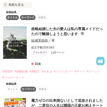
【レビュー感謝です✨】

表紙を見る
☆ばんび★さま

……すぐに人生の幕は上がり、彼女は九歳から人生を繰り返す
あつひとちゃさま
こととなる。

検索結果
私、毎日多忙な病棟ナースです。

タイトル
キーワード
作家名
唯一の楽しみは乙女ゲーム。

「私、この人生飽きましたわ」

作品を読む
政略結婚した夫の愛人は私の専属メイドだっ
推しがいれば生きていけると思っていたのに、

たので離婚しようと思います
完
車に轢かれてあっさり死にました。

うんざり発言から始まった十回目。

結城芙由奈
／著
総文字数/209,083
なんだか今回はいつもと違っていて……。

転生して目覚めたら……

118ページ
ファンタジー
まさかの悪役令嬢になっていました。

今まで使えなかった光の魔力で両親を救ったら、王子の溺愛っ
ぷりが爆発。

318
神様からもらったスキルは

しかし、彼への想いなどとっくの昔に捨てました。

#異世界
#政略結婚
#異能力
#ざまぁ
#ファンタジー
#チート
#リベンジ
『医療機器・医薬品召喚』と『透視』。

#ハッピーエンド
王子の愛は不要です。

検索結果
十回目の人生、ひとりで華麗に生きてみせましょう。

タイトル
キーワード
作家名
「こっちでもナースになれと……？」

魔力ゼロの出来損ないとして追放されました
病棟みたいに忙しすぎるのはもう嫌。

が、二度目の人生は隣国の王家お抱えチート