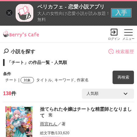
ベリカフェ - 恋愛小説アプリ
入手
大人の女性向け恋愛小説が読み放題！
無料
ログイン
メニュー
小説を探す
検索履歴
「チート」の作品一覧・人気順
条件
再検索
チート |
タイトル, キーワード, 作家名
対象
138
件
検索ワード
捨てられた令嬢はチートな精霊師となりまし
を含む
て
完
雨宮れん
／著
を除く
総文字数/133,620