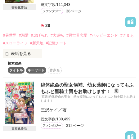
どうやら私は、姉妹とうまくやれない星のもとに生まれたらし
総文字数/111,343
書籍化作品
い。

38ページ
ファンタジー
だけどそんなにいらない子だって言うなら、

せっかくの新しい人生は好きにさせてもらいます！

29
と、思ったら。

#異世界
#溺愛
#虐げられ
#大逆転
#異世界恋愛
#ハッピーエンド
#ざまぁ
なんだか予想外の展開になってしまって……！？

#スローライフ
#新天地
#記憶チート
「俺はもう、お前を妹のようなものだと思っている。

表紙を見る
　呼びたいのなら、お兄ちゃんと呼んでくれてもいいぞ」

検索結果
見たもの全てを記憶できる本好きの才女、コーデリア。

偶然出会ったのは、最強の魔法剣士であり

タイトル
キーワード
作家名
彼女はラッセリア公国の王妃として日々、仕事に追われてい
隣国ラスヘイムの王子さま、アベルヘイム。

た。

そして……。

絶体絶命の聖女候補、幼女薬師になってもふ
しかしそんなある日、遊び人の夫であるディルダが酒飲み相手
もふと聖騎士団をお助けします！
「僕の手伝いをさせられるほどの錬金術師なんているものか。

完
の妃を増やすという。

　実力も素性もわからない人間を、養う余裕なんかないから
[原題]絶体絶命の聖女、幼女薬師になってもふもふと騎士団をお助け
反対したコーデリアはディルダによって側妃と降格させられ、
します！
な」

辺境の地へと追い払われてしまう。

三沢ケイ
／著
凄腕の錬金術師だけど、嫌味と皮肉ばかりの第二王子ノイン。

しかし、ディルダは知らなかった。

総文字数/130,499
私ははぐれ錬金術師として、彼のもとで修業することにな
312ページ
ファンタジー
り……。

書籍化作品
辺境の地ヴォルデには無数の資源が眠っていること。

さらにヴォルデの隣には、コーデリアを高く評価するカリダー
「僕はもう、おまえがいなかった頃の生活を思い出せないん