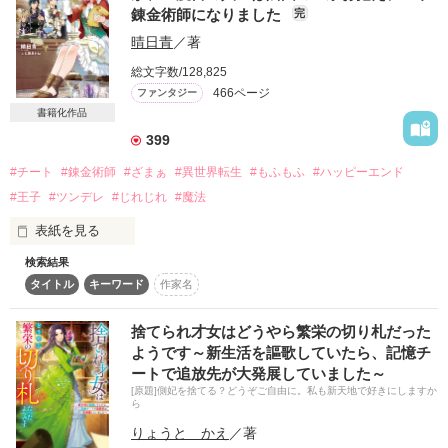
もうすこしゆるゆる過ごしたい。

錬金術師になりました
完
20/06/20　start

20/07/29　end

晴日青
／著
総文字数/128,825
24/06/29　SS追加

466ページ
ファンタジー
作品を読む
書籍化作品
399
作品を読む
#チート
#錬金術師
#ざまぁ
#異世界転生
#もふもふ
#ハッピーエンド
#王子
#ツンデレ
#じれじれ
#魔法
表紙を見る
検索結果
──もし来世があったとして、

タイトル
キーワード
作家名
　私がお姉ちゃんに生まれたら妹には優しくしてあげよう。

一度目の人生は残念ながら、姉に恵まれなかった。

捨てられ才女はどうやら繁栄の切り札だった
じゃあ『リネット・ピリア・メルヴィル』としての

ようです～新生活を謳歌していたら、記憶チ
二度目の人生がどうなったのかというと。

ートで追放先が大発展していました～
[原題]側妃を捨てる？どうぞご自由に。私も新天地で好きにしますか
「リネットみたいな人がメルヴィル家の人間なんて、信じられ
ら
ないわ」

りょうと かえ
／著