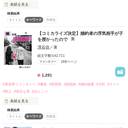
表紙を見る
しかし自国で冷遇されていたアリシアは、

むしろ今よりマシになるくらいだと思い、

検索結果
なんの感慨もなく隣国へ人質として旅立った。

タイトル
キーワード
作家名
前世でハマっていたゲームの世界に、死亡エンドまっしぐらの
悪役幼女として転生してしまったリリー。

そして隣国で、

【コミカライズ決定】婚約者の浮気相手が子
王太子の側近である美貌の公爵ロイドと出会う。

ゲームが進むと、義父・アルベルトの手で殺されてしまう！？

を授かったので
ロイドはアリシアの監視役のようでーー？

完
そんなの嫌……！

澤谷弥
／著
これは前世持ちでちょっぴりチートぎみなヒロインが、

死亡エンド回避のため、リリーはパパが自慢できる良い子にな
前向きに人質生活を楽しんでいたら

総文字数/142,711
るべく奮闘します――！

いつの間にか愛されて幸せになっていくお話。

269ページ
ファンタジー
＊＊＊

1,291
※設定がゆるい部分もあると思いますので、気楽にお読み頂け
れば幸いです。

#異世界ファンタジー
#魔術
#調茶師
#調薬師
#婚約破棄
#浮気
#チート
死亡エンドのはずか、愛されまくって死亡フラグを回避！？

#獣人
#残念な男
#ぽんこつ
※前半〜中盤頃まで恋愛要素低めです。どちらかというとヒロ
インの活躍がメインに進みます。また全年齢向けのためRシー
表紙を見る
不遇な境遇に生まれたはずのリリーがパパと聖獣のみんなに愛
ンはありません。
されて、

検索結果
ファンヌはリヴァス王国王太子クラウスの婚約者である。

もふもふチートでゆるゆる事件を解決して、

タイトル
キーワード
作家名
ある日、クラウスが想いを寄せている女性――アデラが子を授
またまたみんなに愛されて。

かったと言う。

作品を読む
アデラと一緒になりたいクラウスは、ファンヌに婚約解消を迫