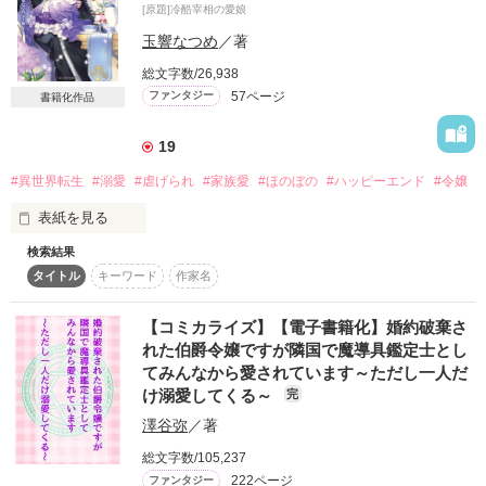
[原題]冷酷宰相の愛娘
(ヒロインside)

玉響なつめ
／著
治癒チートを持つ伯爵令嬢のメイサは

総文字数/26,938
お忍び旅の途中で重傷を負った王太子アズフィールの命を救
57ページ
ファンタジー
書籍化作品
う。

後日屋敷を訪ねてきたアズフィールに

19
専属女官に任命される。

#異世界転生
#溺愛
#虐げられ
#家族愛
#ほのぼの
#ハッピーエンド
#令嬢
※拒否権なし

表紙を見る
腹黒で食えない性格の王太子アズフィールに

「うぅうう、これからどれだけこき使われちゃうの…」

検索結果
前世日本人だった記憶がある公爵家の長女ライラ（5歳）。魔
メイサはビクビクしながら王宮に行くのだが、

タイトル
キーワード
作家名
力なしの役立たずと虐げられていたが、ある日戦争から帰還し
待っていたのは予想外に快適な生活で──？

た父アルフレッドに助け出されて人生が一変！　「氷の宰相」
と恐れられているお父さまともっと仲良くなりたいライラは、
【コミカライズ】【電子書籍化】婚約破棄さ
”……おかしいな。アズフィール様は私の平穏無事な生活を脅か
多忙な彼のお手伝いをすることに。実はチートな動物の声が聞
れた伯爵令嬢ですが隣国で魔導具鑑定士とし
すリスクであり、脅威だ。専属女官になっても、必要以上に深
こえる能力で、庶民的な果実を使って美味しいデザートの特産
入りしないつもりでいた。

てみんなから愛されています～ただし一人だ
品を開発したり、教会の闇を暴いたりといつのまにか大活
それなのに、彼のことがこんなに気になってしまうのはどうし
け溺愛してくる～
完
躍!?　冷たかったはずのアルフレッドも、ひたむきで愛らしい
て”

ライラを気付けば溺愛していて…？　ちびっこ公女の愛されフ
澤谷弥
／著
ァンタジー！
メイサは戸惑いつつも、幾つもの事件を一緒に乗り越えていく
総文字数/105,237
うちに

222ページ
ファンタジー