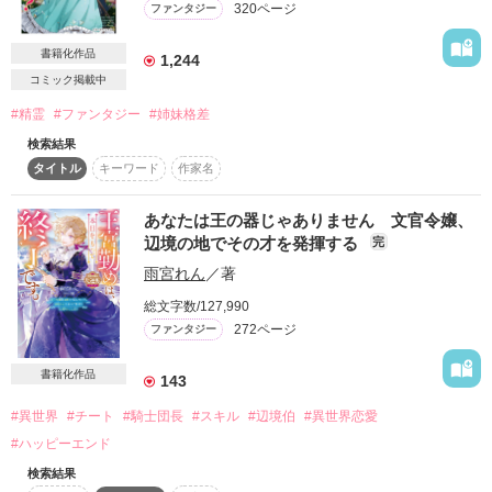
320ページ
ファンタジー
詳しく検索
書籍化作品
検索対象
1,244
コミック掲載中
タイトル
キーワード
作家名
表紙コメント
#精霊
#ファンタジー
#姉妹格差
あらすじ
検索結果
タイトル
キーワード
作家名
ジャンル
あなたは王の器じゃありません 文官令嬢、
辺境の地でその才を発揮する
完
感想
雨宮れん
／著
ステータス
全て
完結
更新中
総文字数/127,990
272ページ
ファンタジー
作品の長さ
長編
中編
短編
書籍化作品
143
作品の長さについて
#異世界
#チート
#騎士団長
#スキル
#辺境伯
#異世界恋愛
#ハッピーエンド
コンテスト
検索結果
超短編！フェチから始まる溺愛コンテスト