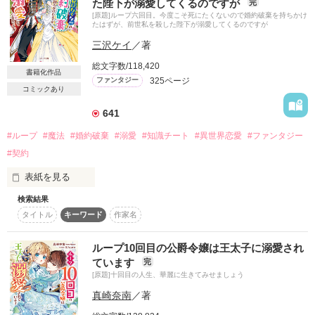
た陛下が溺愛してくるのですが
完
2024年8月5日、ベリーズファンタジーさんより発売！

お腹に入ってしまった子供の魂は私をせっつくけど、「運命の
[原題]ループ六回目。今度こそ死にたくないので婚約破棄を持ちかけ
花嫁」だとバレないように必死に隠さなきゃ命がない！

たはずが、前世私を殺した陛下が溺愛してくるのですが
三沢ケイ
／著
それでも少しずつ「お腹にいる未来の息子」にほだされ、竜王
とも心を通わせていくのだが、次々と嫌がらせや命の危険が襲
総文字数/118,420
作品を読む
書籍化作品
ってきて――！

325ページ
ファンタジー
コミックあり
これはちょっと不遇な育ちの平凡ヒロインが、知らなかった能
641
力を開花させ竜王様に溺愛されるお話。

設定はゆるゆるです。他サイトでも重複投稿しています。

#ループ
#魔法
#婚約破棄
#溺愛
#知識チート
#異世界恋愛
#ファンタジー
#契約
Roki@さん、山田の花子さん、レビューありがとうございまし
た！嬉しかったです！
表紙を見る
検索結果
＊2022年8月刊でベリーズ文庫より書籍化します。こちらは改
タイトル
キーワード
作家名
稿前の作品になりますのでご了承ください。

作品を読む
エリス国の第一王女であるシャルロットは王女でありながら虐
ループ10回目の公爵令嬢は王太子に溺愛され
げられ、恵まれない環境で育ってきた。

ています
完
そんなシャルロットだったが、幸せになることを夢見て隣国へ
[原題]十回目の人生、華麗に生きてみせましょう
と嫁ぐ。

真崎奈南
／著
しかし、待っていたのは結婚式の日に夫に『ドブネズミ』と言
われて殺されるという最悪な結末。
