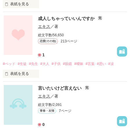
表紙を見る
※短編です

成人しちゃっていいんですか
完
力がないから答えることができなかった

エキス
／著
総文字数/56,650
今になって言えても意味はなくて

213ページ
恋愛(その他)
気持ちは膨らむけど…

1
今更遅いよ私…‥。

#ベッド
#生徒
#先生
#大人
#子供
#眼鏡
#曖昧
#言葉
#思い
#涙
表紙を見る
☆☆☆

言いたいけど言えない
完
黒髪×金髪

エキス
／著
続き物ですがどちらか片方でも、どちらが先でも読めます
総文字数/2,091
☆☆☆

7ページ
青春・友情
作品を読む
交わり得ない

0