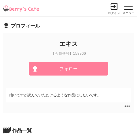
ログイン
メニュー
プロフィール
エキス
【会員番号】158966
フォロー
拙いですが読んでいただけるような作品にしたいです｡
作品一覧