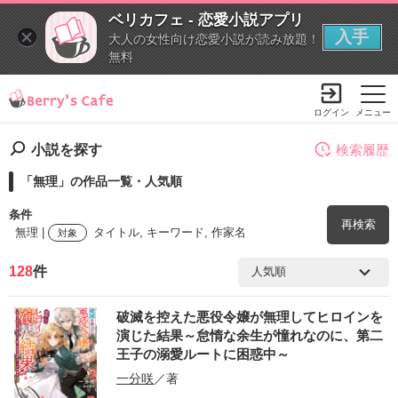
ベリカフェ - 恋愛小説アプリ
入手
大人の女性向け恋愛小説が読み放題！
無料
ログイン
メニュー
小説を探す
検索履歴
「無理」の作品一覧・人気順
条件
再検索
無理 |
タイトル, キーワード, 作家名
対象
128
件
検索ワード
破滅を控えた悪役令嬢が無理してヒロインを
を含む
演じた結果～怠惰な余生が憧れなのに、第二
王子の溺愛ルートに困惑中～
を除く
一分咲
／著