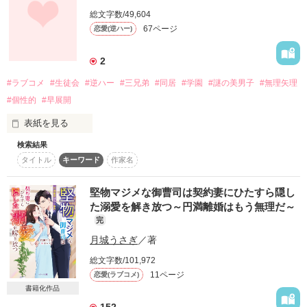
      ﾏﾂﾎﾞ  ｷﾘｭｳ

優等生で誰からも好かれる女の子じゃなくなったこと。

総文字数/49,604
変更なう。

67ページ
恋愛(逆ハー)
汚れてしまったこと。

2
でも、わたしは生きてる。

奇琉の彼女

***********

#ラブコメ
#生徒会
#逆ハー
#三兄弟
#同居
#学園
#謎の美男子
#無理矢理
生きて、これからの人生を歩いていくんだ。

#個性的
#早展開
      北条   亜美

     ﾎｳｼﾞｮｳ   ｱﾐ

父や母が予想していたものとは違うけれど。

表紙を見る
検索結果
俺のものにならないなら、

中２の和久井華は、両親が交通事故で亡くなり、身内のなかの
強く、前を向いて。

タイトル
キーワード
作家名
煌叔父さんに引き取られた。

誤字があるかも知れません。

俺のものにすればいい――――。

その煌叔父さんの妻、菜々叔母さんは病気で亡くなり…三人の
多少、過激、暴力、などが含まれております。

美男子と暮らしている。｢よかったら一緒に住まないか｣と煌叔
堅物マジメな御曹司は契約妻にひたすら隠し
文句は受付ません。

父さん。

自己責任で。

た溺愛を解き放つ～円満離婚はもう無理だ～
可愛い、エロい、クールの三人組。あーんど謎の生徒会！？あ
完
ーんど歌うま美男子！

月城うさぎ
／著
ドキドキワクワクのラブコメ！

そして、

総文字数/101,972
「狂ってる...狂ってるよ！！！」

羅依夢初作品。

 START  22.09.11

11ページ
恋愛(ラブコメ)
いつか誘拐犯に復讐を――。

書籍化作品
152