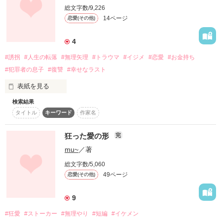
◈┈◇┈◈┈◇┈◈┈◇┈◈

総文字数/9,226
14ページ
恋愛(その他)
ネガティブ、美女

※フィクションなので､実在する個人名等とは

4
関係ありません！！

北島まりあ、大学４年、２１歳

#誘拐
#人生の転落
#無理矢理
#トラウマ
#イジメ
#恋愛
#お金持ち
#犯罪者の息子
#復讐
#幸せなラスト
2026.7.22 公開･完結
表紙を見る
「ああっ！？俺ン中じゃ、手をつないでも浮気なんだよっ！覚
えておけっ！！」

検索結果
幼い頃誘拐された経験を持つ澪（みお）。

作品を読む
タイトル
キーワード
作家名
身代金と引き換えに、無事に生きて帰れたけれど、

狂った愛の形
俺様で、勝手で、乱暴で、ガサツ、

完
mu~
／著
周りの澪を見る目は変わった。

ゴーイングマイウェイな大学准教授

総文字数/5,060
山岸慈朗、もうすぐ３４歳

49ページ
恋愛(その他)
「あの子に近づいちゃいけません」

9
同級生の保護者は言う。

２人の、恋の行方は・・・

#狂愛
#ストーカー
#無理やり
#短編
#イケメン