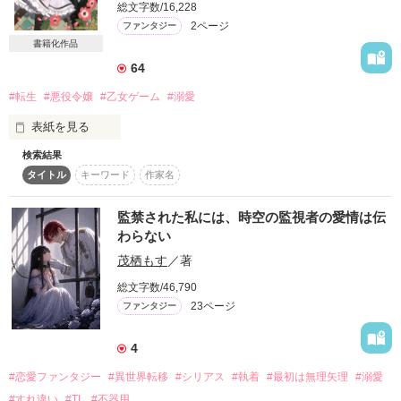
総文字数/16,228
詳しく検索
2ページ
ファンタジー
書籍化作品
検索対象
64
タイトル
キーワード
作家名
表紙コメント
#転生
#悪役令嬢
#乙女ゲーム
#溺愛
あらすじ
表紙を見る
ジャンル
検索結果
乙女ゲームの悪役令嬢に転生してしまった侯爵令嬢のセラフィ
タイトル
キーワード
作家名
ーナ。

憧れの怠惰な余生のため、

感想
断罪ルートの回避を決意するセラフィーナだったけれど、

監禁された私には、時空の監視者の愛情は伝
いざ学園に入学してみるとなぜかヒロインがいなくて!?

わらない
ステータス
全て
完結
更新中
「死にたくない！ヒロインが出てこないなら、わたしがやるし
茂栖もす
／著
かない…！」

断罪回避のため、仕方なくヒロインに代わって

作品の長さ
長編
中編
短編
総文字数/46,790
密かにイベントをこなすセラフィーナ。

23ページ
ファンタジー
けれど周囲の勘違いにより

作品の長さについて
4
コンテスト
#恋愛ファンタジー
#異世界転移
#シリアス
#執着
#最初は無理矢理
#溺愛
作品を読む
超短編！フェチから始まる溺愛コンテスト
#すれ違い
#TL
#不器用