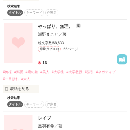
　　　酷くなるばかり

検索結果
｢諒弥！マネージャやりたい！｣

　働きもせず

タイトル
キーワード
作家名
作品を読む
　　ギャンブルに明け暮れる日々

｢これからよろしくな｣

やっぱり、無理。
完
　しまいには、

瀬野まこと
／著
　　　蒼の体を売るようになり

この時は､ただ溌剌とした､笑顔で元気な女の子だと思ってい
　　　　　　蒼は、病院へ運ばれた。

た｡

総文字数/68,633
66ページ
恋愛(ラブコメ)
だから､好きだった｡

　助けてくれた勤め先の社長

　　　　　　と

16
でも､そうじゃなくても…｡

　　運ばれた先の病院の医師

#俺様
#溺愛
#歳の差
#美人
#大学生
#大学教授
#強引
#ネガティブ
　　　　との間で･････

#一目ぼれ
#大人
◈┈◇┈◈┈◇┈◈┈◇┈◈

表紙を見る
　　　　　不思議なことが・・・

飯能 つばさ -Hannou Tsubasa-

高校1年生

検索結果
タイトル
キーワード
作家名
×××

作品を読む
レイプ
城戸 諒弥 -Shiroto Ryo-ya-

「やっぱり、無理。あんたとは、これ以上つきあってらんな
高校2年生

黒羽有希
／著
い。」
