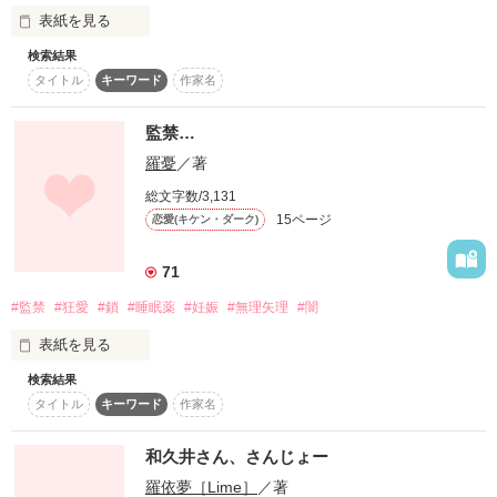
表紙を見る
「レイプってなにぃ？」

検索結果
タイトル
キーワード
作家名
＊この話はﾌｨｸｼｮﾝであり、登場する人物、企業、団体等全て架
「いい子にしてれば関係のないことよ。外で言うんじゃありま
空のものです。

せん」

監禁…
＊著作権は瀬野まことにあります。作品の無断複製、転載、使
羅憂
／著
用は禁止します。

同級生を慰める保護者たちは、うわべだけは優しかった。

総文字数/3,131
15ページ
恋愛(キケン・ダーク)
＜ベリーズカフェ版です＞２０１４年５月２９日公開

や　ば　い　。

「大変だったわね」

71
路線変更しそうな予感^p^

でも、心の中では、

#監禁
#狂愛
#鎖
#睡眠薬
#妊娠
#無理矢理
#闇
表紙を見る
「わたしの娘じゃなくてよかった！」

久しぶりに見たら、あまりにこっぱずかしくなったもんで、か
検索結果
僕の彼女はすげー美人。

な～り修正してます。乙

タイトル
キーワード
作家名
作品を読む
他の奴らの見えない所に隠しておきたい、、、

わかってた。

和久井さん、さんじょー
背景黒でいいかな。

帰ってきたのは、

羅依夢［Lime］
／著
      松媽  奇琉
