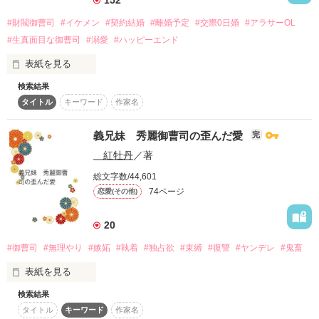
見て下さってありがとうございます！！

更新は遅いけど、ｺﾂｺﾂ更新して行きます！！

作品を読む
それが、十一歳のときの誓い。

#財閥御曹司
#イケメン
#契約結婚
#離婚予定
#交際0日婚
#アラサーOL
短編×狂愛

#生真面目な御曹司
#溺愛
#ハッピーエンド
    PV数 230000 突破！

...ﾀｲﾄﾙてけとーです。ｻｰｾﾝｗｗｗ

表紙を見る
読者様など嬉しい限りです。

  読者様 ついに190人行きました！！

本当にありがとうございました。

検索結果
従妹の結婚式に参列するはずが、

タイトル
キーワード
作家名
何故か白無垢姿にさせられた蓮水紫緒、28歳。

皆さんのおかげで、ここまでこれました！ありがとうございま
とりあえず、Ｈ描写は書きません。鍵付で別作で書くかもしれ
なんと式の直前に花嫁が失踪したため、

やばばばばばばばば！！！！

す！今後も宜しくお願いします！
ませんが。

花嫁チェンジで紫緒が結婚する羽目に。

間違えて全部消してしまいましたああああああ

義兄妹 秀麗御曹司の歪んだ愛
完
タイトルは作品のテーマということで。

修復にかなり時間かかると思いますが、どうぞお待ちくださ
紅牡丹
／著
これは家同士の縁談で、破談にすると

い。

作品を読む
多額の借金を背負うことになるらしい。

総文字数/44,601
ならば結婚相手である白藤グループの御曹司と交渉し、

話めっさ変わってます。

74ページ
恋愛(その他)
気まぐれ更新です。

縁談を白紙に戻してもらおうとするが、

賞に間に合わなければ、また放置になるかも…。ｽｲﾏｾﾝ…。

彼は紫緒に「私と結婚しましょう」と言いだした。

なんか今更ながら話の展開が早すぎるのに涙目＞＜。

20
そこは多めにみてくださいな

「家同士の結婚って、今時おかしいと思いませんか？」

#御曹司
#無理やり
#嫉妬
#執着
#独占欲
#束縛
#復讐
#ヤンデレ
#鬼畜
「では二年後に離婚しましょうか」

作品を読む
表紙を見る
堅物で生真面目な御曹司、白藤清雅（30）と、

うっかり花嫁になってしまったアラサーOL、蓮水紫緒（28）
検索結果
両親の再婚で２歳違いの義兄妹となった要と恵里香。

の

タイトル
キーワード
作家名
眉目秀麗な御曹司は、ある理由から義妹を玩具のように扱う
作品を読む