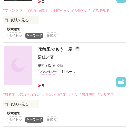
2
#ファンタジー
#恋愛
#魔王
#性描写あり
#人外✕女子
#無理矢理
表紙を見る
検索結果
ある世界の物語… 魔力を秘めた人間の姫を捕らえた魔王は、姫
タイトル
キーワード
作家名
の魔力を求め…
花散里でもう一度
完
作品を読む
栗佳
／著
総文字数/70,065
41ページ
ファンタジー
0
#略奪愛
#忘れられない
#切ない
#恋愛
#再会
#無理矢理
#シリアス
表紙を見る
検索結果
タイトル
キーワード
作家名
昔々、京の都を騒がした鬼は、大江山の根城ごと滅ぼされ、僅
かに残った鬼はすみ慣れた山を追われた。
