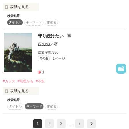
表紙を見る
検索結果
作品を読む
タイトル
キーワード
作家名
私の手から同窓会の案内葉書を奪った彼が、行くの？と不機嫌
に問う。

守り続けたい
完
昔好きだったヤツの事でも思い出した？と聞かれて私は答え
西のの
／著
る。

総文字数/380
1ページ
その他
――――　嫌いなヤツの事、思い出しただけ。

1
#ガラス
#無理かも
#不安
と。

表紙を見る
検索結果
ギリシャから始まる連想ゲームでの模範解答をゼロ文字回答で
タイトル
キーワード
作家名
提出します。（映画、君のクイズ風、祝、作者の小川哲さん文
庫2位！）

1
2
3
7
「勝者です。勝者は僕です」

…
作品を読む