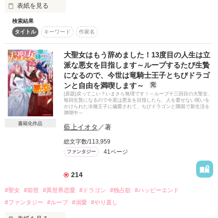
表紙を見る
そんな絶望と凌辱で壊れかけた私には、彼の不器用な想いは伝
わらなかった。

検索結果
スターツ出版小説投稿サイト合同企画「第2回1話だけ大賞」ベ
タイトル
キーワード
作家名
リーズカフェ会場、に応募した作品を長編化した作品です。
大聖女はもう辞めました！13度目の人生は立
※他のサイトでも投稿しています。

派な悪女を目指します～ループするたび生贄
※表紙はAI
作品を読む
になるので、今世は竜騎士王子とちびドラゴ
ンと自由を満喫します～
完
[原題]戻ってこい？いまさら無理です！～ループ十三回目の大聖女、
作品を読む
毎回生贄になるので今度は悪女を目指したら、人を愛せない呪いを
かけられた冷徹王子に偏愛されて、ちびドラゴンと隣国で新生活を
満喫中～
書籍化作品
藍上イオタ
／著
総文字数/113,959
41ページ
ファンタジー
214
#聖女
#前世
#異世界恋愛
#ドラゴン
#独占欲
#ハッピーエンド
#ファンタジー
#ループ
#溺愛
#やり直し