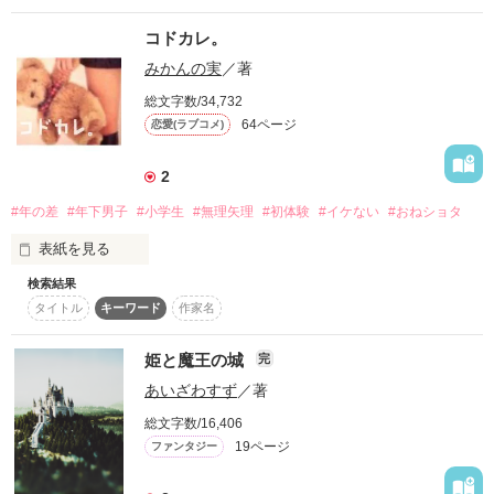
離婚を前提とした契約結婚のラブコメディ。

が……。

コドカレ。
◆9月に書籍が刊行予定です。

みかんの実
／著
書籍版ではたっぷり加筆修正してますので、こちらはWeb版と
総文字数/34,732
64ページ
恋愛(ラブコメ)
作品を読む
2
作品を読む
#年の差
#年下男子
#小学生
#無理矢理
#初体験
#イケない
#おねショタ
表紙を見る
検索結果
タイトル
キーワード
作家名
男は浮気する生き物？

じゃぁ、育てちゃえばいいじゃん！！

姫と魔王の城
完
あいざわすず
／著
総文字数/16,406
19ページ
作品を読む
ファンタジー