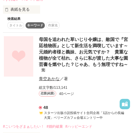
スターツ出版小説投稿サイト合同企画「1話からの長編大
表紙を見る
賞」ベリーズカフェ会場
検索結果
望まぬ異世界転移と、ヒーローの理解できない行動に心を閉ざ
その他の条件
動画あり
コミックあり
タイトル
キーワード
作家名
したヒロインがゆっくりと世界を受け入れていくおはなし。

ヒーローはクズの権化のように見えますが、色々と事情があっ
母国を追われた草いじり令嬢は、敵国で『宮
たりします。

廷植物医』として新生活を満喫しています～
元婚約者様と義妹、お元気ですか？ 貴重な
＝＝＝＝＝＝＝＝＝＝＝＝＝＝＝＝＝＝＝＝＝＝＝＝＝＝＝＝
植物が全て枯れ、さらに私が渡した大事な園
＝＝＝＝＝＝＝＝＝＝＝＝

芸書を燃やした？じゃあ、もう無理ですね～
完
私は辛い現実から逃げ出したくて、自分の人生に終止符を打っ
た………つもりだった。

青空あかな
／著
総文字数/113,141
けれど、目が覚めたらそこは異世界だった。そして時空の監視
者バルドゥールに監禁され、無理矢理抱かれる日々が始まっ
40ページ
恋愛(純愛)
た。

48
彼が私を抱くのは愛情からではない。時空の監視者という義務
スターツ出版小説投稿サイト合同企画「1話からの長編
感から。

大賞」ベリーズカフェ会場エントリー中
#こいつをざまぁしたい！
#婚約破棄
#ハッピーエンド
神様、これは自ら命を絶とうとした罰なの？
