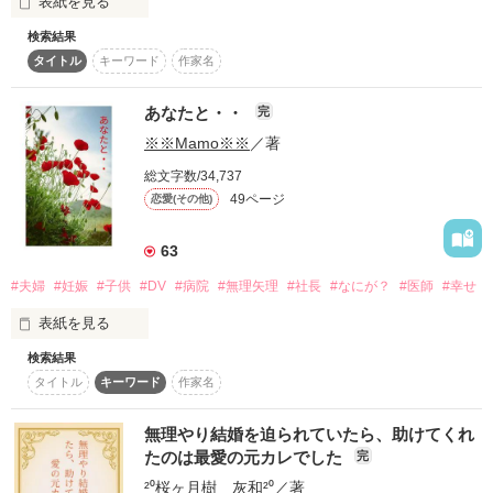
表紙を見る
検索結果
――血の滲む努力をして、大聖女になったって捨てられるん
タイトル
キーワード
作家名
だ。

だからもう、いい！　聖女のいない隣国で普通の人として生き
よう！―――

あなたと・・
完
※※Mamo※※
／著
　「今度こそ神の花嫁になる！」と意気込んでいた大聖女ティ
ア。

総文字数/34,737
　実は彼女は、十二回目の人生の人生を送っている。

49ページ
恋愛(その他)
　毎回、聖女として鍛錬をつみ、　神の花嫁として嫁ぐのだ
が、神に花嫁として認められず、１５歳に戻るのだ。

63
　しかし、十二回目の人生で初めて「神の花嫁」は方便だった
と知る。

#夫婦
#妊娠
#子供
#DV
#病院
#無理矢理
#社長
#なにが？
#医師
#幸せ
　実際は孤児だったために、戦争の終息を願う生贄として、捨
て駒にされたのだ。

表紙を見る
　真実を知ったティアはやり直しを決意し十三回目のループを
経て、１５歳へとまき戻る。

検索結果
タイトル
キーワード
作家名
「45作品目」

　戦争の原因となったドラゴンを救ったことで、ドラゴンと主
　完結致しました。

従契約を結ぶことになったティア。

無理やり結婚を迫られていたら、助けてくれ
　孤児院を追い出されそうになったとき、人を愛せない呪いを
　読んで頂けますと幸いです。

たのは最愛の元カレでした
完
かけられた冷徹竜騎士に助けられ竜の谷で暮らすことになる。

　のんびり生活を満喫するため、ループの知識を使って竜の谷
²⁰桜ヶ月樹 灰和²⁰
／著
　すこし、オカルト的な要素も
