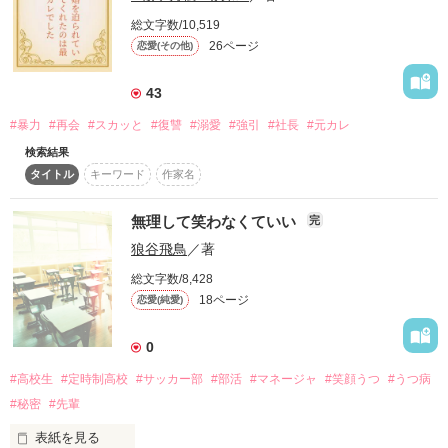
を住みよくしようと奮闘をはじめる。

　合わないと思われましたら

総文字数/10,519
　するとなぜか、人を愛せないはずの竜騎士に偏愛されるよう
　直ぐに退出されて下さい。

26ページ
になっていた!?

恋愛(その他)
　しかも、もとの国の司祭まで「戻ってこい」と言い出し
　宜しくお願い致します。

て……。

43
※※Mamo※※で、ございました。

　お人好し大聖女が自称悪女として幸せを目指す、やり直し奮
#暴力
#再会
#スカッと
#復讐
#溺愛
#強引
#社長
#元カレ
闘記。

検索結果
　8/29完結しました。

*****　これより　*****

タイトル
キーワード
作家名
2023/1/5　書籍発売にともないタイトルを変更しました。

新タイトル：『大聖女はもう辞めました！13度目の人生は立派
無理して笑わなくていい
完
結婚するつもりは

な悪女を目指します～ループするたび生贄になるので、今世は
　　なかったが・・

狼谷飛鳥
／著
竜騎士王子とちびドラゴンと自由を満喫します～』

妊娠がわかり

旧タイトル「大聖女は悪女を目指す！―ループ十三回目の人生
総文字数/8,428
　　どうしても失う事は･･･

では、人を愛せないはずの冷徹竜騎士に偏愛されて幸せなの
18ページ
　　　　できなかった。

恋愛(純愛)
で、今さら戻ってこいと言われても困ります―」

だって、私に授かった

0
　『小説家になろう』にも掲載しています。

　　大切な命だから・・

#高校生
#定時制高校
#サッカー部
#部活
#マネージャ
#笑顔うつ
#うつ病
micoro様よりレビューをいただきました。

#秘密
#先輩
嬉しいお言葉ありがとうございます！

だが······

その後も夫のDVは

表紙を見る