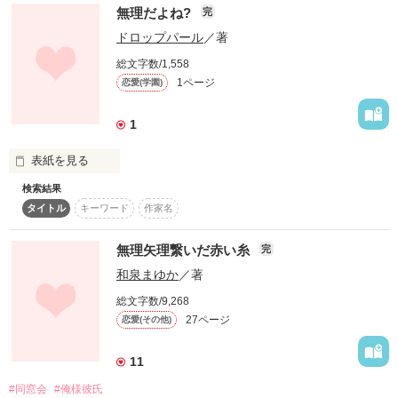
無理だよね?
完
逃げる鬼は妻と別れ、北の地を目指す。

ドロップパール
／著
必ず迎えに来ると言いおいて。

総文字数/1,558
1ページ
恋愛(学園)
妻は夫を愛した時間に縋り、頑なに夫の帰りを待ち続ける。

1
けれど、思い出だけに生きれる筈もなく…。

◇◇◇◇◇

表紙を見る
「ムーンライトノベルズ」にて公開した、「鬼の系譜」の後日
検索結果
談です。

2018.7.9　PM21:00までに

タイトル
キーワード
作家名
こちらだけでも読めれる仕様です。
ファン登録していただいた方限定で

公開しております。

無理矢理繋いだ赤い糸
完
作品を読む
和泉まゆか
／著
総文字数/9,268
27ページ
恋愛(その他)
時季無視の短編。

11
※連載作品用に下書き保存していたものを

短編にした作品です。

#同窓会
#俺様彼氏