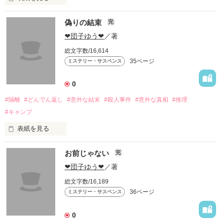
偽りの結束
完
かつての同級生九人が、

無人島に建てた別荘に集まる事になった。

❤団子ゆう❤
／著
その中で昔からイジメられていた男が、

総文字数/16,614
八人に復讐しようとする。

35ページ
ミステリー・サスペンス
しかし、男がまだ殺していないはずである同級生の死体が発見
されてしまう。
0
#隔離
#どんでん返し
#意外な結末
#殺人事件
#意外な真相
#推理
作品を読む
#キャンプ
表紙を見る
お前じゃない
完
第１部の「孤島の結束」から2年後、

生き残った6人がキャンプに出かける事になった。そこで新た
❤団子ゆう❤
／著
な悲劇が……。

総文字数/16,189
これで完結します！
36ページ
ミステリー・サスペンス
0
作品を読む