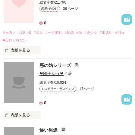
総文字数/21,790
39ページ
恋愛(その他)
作品を読む
0
#元カノ
#思い出
#恋人
#一目惚れ
#初恋
#海
#美少女
#出逢い
#別れ
#忘れられない
表紙を見る
悪の姑シリーズ
完
「Parting　tears」から数年後――。

　和哉は偶然結麻との思い出の地へ出かけ、そこで知り合った
❤団子ゆう❤
／著
女性に、今まで誰にも話すことのなかった結麻との思い出を語
総文字数/10,024
17ページ
ミステリー・サスペンス
0
作品を読む
表紙を見る
怖い男達
完
貴方のお姑さんは、どんな人ですか？　
