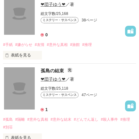
まで分かりません。
❤団子ゆう❤
／著
総文字数/25,168
38ページ
ミステリー・サスペンス
作品を読む
0
#手紙
#嫌がらせ
#友情
#意外な真相
#旅館
#推理
表紙を見る
孤島の結束
完
ストーカークラブの人物が登場！

❤団子ゆう❤
／著
十一年前に死んだはずの友達から、

総文字数/25,118
六人に手紙が届く。

47ページ
ミステリー・サスペンス
1
#孤島
#隔離
#意外な真相
#意外な結末
#どんでん返し
#殺人事件
#推理
作品を読む
#別荘
表紙を見る