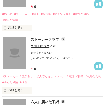
0
#怖い女
#ストーカー
#整形
#掲示板
#どんでん返し
#意外な真相
#歪んだ愛情
作品を読む
表紙を見る
ストーカークラブ
完
あなたはどんな女性が怖いと思いますか？
❤団子ゆう❤
／著
総文字数/25,639
作品を読む
43ページ
ミステリー・サスペンス
0
#ストーカー
#嫌がらせ
#どんでん返し
#メール
#電話
#携帯
#意外な真相
#歪んだ愛情
#推理
表紙を見る
六人に届いた手紙
完
嫌がらせの犯人は誰なのか？　　　　　　　真相は最後の最後