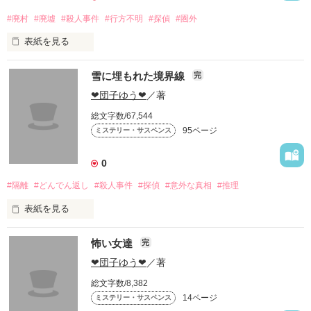
#廃村
#廃墟
#殺人事件
#行方不明
#探偵
#圏外
表紙を見る
雪に埋もれた境界線
完
探偵になった石川陸は、大学時代の友人から依頼され、一緒に
魔念村に行くことになる。　魔念村とは去年廃村になった村
❤団子ゆう❤
／著
で、

総文字数/67,544
そこで悲しい事件が……。

95ページ
ミステリー・サスペンス
「雪に埋もれた境界線」と同じ主人公です。
0
#隔離
#どんでん返し
#殺人事件
#探偵
#意外な真相
#推理
作品を読む
表紙を見る
怖い女達
完
　見ず知らずの人物から招待状が届く。

　集められた人々の運命は！

❤団子ゆう❤
／著
総文字数/8,382
　クローズドサークルものの推理小説です。

14ページ
ミステリー・サスペンス