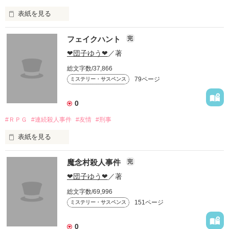
表紙を見る
フェイクハント
完
最近誰かに見られている気がする。

それは憎悪に満ちた視線だった――。

❤団子ゆう❤
／著
総文字数/37,866
あなたは真相が見抜けますか？
79ページ
ミステリー・サスペンス
0
作品を読む
#ＲＰＧ
#連続殺人事件
#友情
#刑事
表紙を見る
今流行りのテレビゲーム、「フェイクハント」を真似た連続殺
魔念村殺人事件
完
人事件が発生しており、とうとう主人公である涼の友人が被害
者になってしまう。
❤団子ゆう❤
／著
総文字数/69,996
151ページ
ミステリー・サスペンス
作品を読む
0