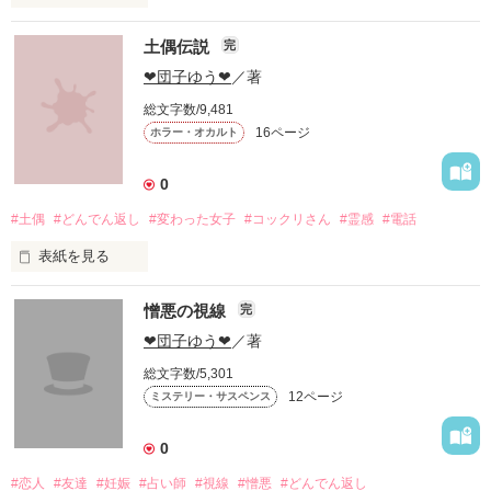
主人公の結麻は夫と結婚して五年目。

土偶伝説
完
結婚記念日を忘れている様子の夫にガッカリしながら車で帰宅
途中、

❤団子ゆう❤
／著
ラジオからは懐かしい曲が流れる。

総文字数/9,481
そして元彼を思い出す追憶の旅が始まる。

16ページ
ホラー・オカルト
唯一の恋愛長編小説です♡
0
#土偶
#どんでん返し
#変わった女子
#コックリさん
#霊感
#電話
作品を読む
表紙を見る
憎悪の視線
完
クラスメートに変わった女子が一人いた。

彼女のあだ名は『土偶』

❤団子ゆう❤
／著
土偶と関わることで、次々と不思議なことが起きる。

総文字数/5,301
12ページ
ミステリー・サスペンス
0
作品を読む
#恋人
#友達
#妊娠
#占い師
#視線
#憎悪
#どんでん返し