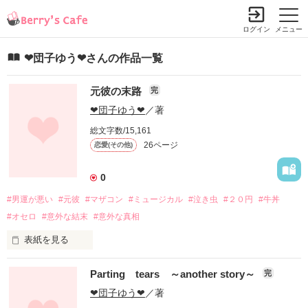
ログイン
メニュー
❤団子ゆう❤さんの作品一覧
元彼の末路
完
❤団子ゆう❤
／著
総文字数/15,161
26ページ
恋愛(その他)
0
#男運が悪い
#元彼
#マザコン
#ミュージカル
#泣き虫
#２０円
#牛丼
#オセロ
#意外な結末
#意外な真相
表紙を見る
今まで付き合った元彼を振り返る凛花。

Parting tears ～another story～
完
貴方はどの元彼に興味がありますか？

❤団子ゆう❤
／著