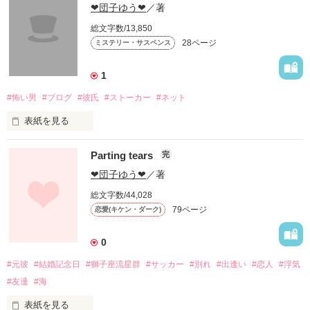
現在お姑さんがいない方も、将来こんなお姑さんがいたらどう
❤団子ゆう❤
／著
総文字数/13,850
28ページ
ミステリー・サスペンス
作品を読む
1
#怖い男
#ブログ
#彼氏
#ストーカー
#ネット
表紙を見る
Parting tears
完
あなたは、どんな男性が怖いですか？

❤団子ゆう❤
／著
【粘着男・苦悩編】を追加しました

総文字数/44,028
２０１０年３月２９日

79ページ
恋愛(キケン・ダーク)
【粘着男・恐怖編】を追加しました

２０１０年４月２７日
0
#元彼
#結婚記念日
#獅子座流星群
#サッカー
#別れ
#出逢い
#恋人
#浮気
#友達
#海
作品を読む
表紙を見る